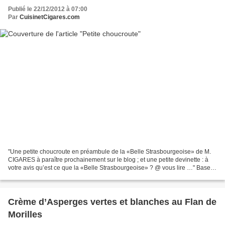
Publié le 22/12/2012 à 07:00
Par
CuisinetCigares.com
"Une petite choucroute en préambule de la «Belle Strasbourgeoise» de M.
CIGARES à paraître prochainement sur le blog ; et une petite devinette : à
votre avis qu’est ce que la «Belle Strasbourgeoise» ? @ vous lire …" Base 1
kg de choucroute Oignons, ail...
Crème d’Asperges vertes et blanches au Flan de
Morilles