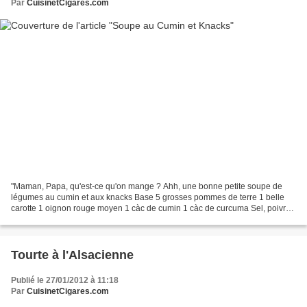
Par
CuisinetCigares.com
"Maman, Papa, qu'est-ce qu'on mange ? Ahh, une bonne petite soupe de
légumes au cumin et aux knacks Base 5 grosses pommes de terre 1 belle
carotte 1 oignon rouge moyen 1 càc de cumin 1 càc de curcuma Sel, poivre
1 cube de bouillon de volaille 1 litre...
Tourte à l'Alsacienne
Publié le 27/01/2012 à 11:18
Par
CuisinetCigares.com