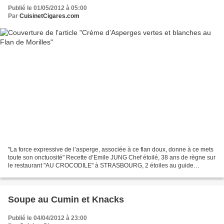
Publié le 01/05/2012 à 05:00
Par
CuisinetCigares.com
"La force expressive de l’asperge, associée à ce flan doux, donne à ce mets
toute son onctuosité" Recette d’Emile JUNG Chef étoilé, 38 ans de règne sur
le restaurant "AU CROCODILE" à STRASBOURG, 2 étoiles au guide
Michelin. Entre 1971 et 2009, Monique...
Soupe au Cumin et Knacks
Publié le 04/04/2012 à 23:00