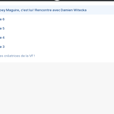
bey Maguire, c'est lui ! Rencontre avec Damien Witecka
e 6
e 5
e 4
e 3
s créatrices de la VF !
e 2
e 1
e Mektoub My Love arrive enfin ! Rencontre avec Shaïn Boumedine et Sal
i : après Toni en famille
elle réalise le bouleversant Dites lui que je l'aime
ais ! Rencontre autour de Vie privée de Rebecca Zlotowski