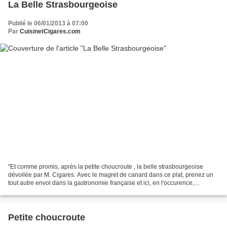
La Belle Strasbourgeoise
Publié le 06/01/2013 à 07:00
Par
CuisinetCigares.com
"Et comme promis, après la petite choucroute , la belle strasbourgeoise
dévoilée par M. Cigares. Avec le magret de canard dans ce plat, prenez un
tout autre envol dans la gastronomie française et ici, en l'occurence,
Alsacienne ... C'est à la table du...
Petite choucroute