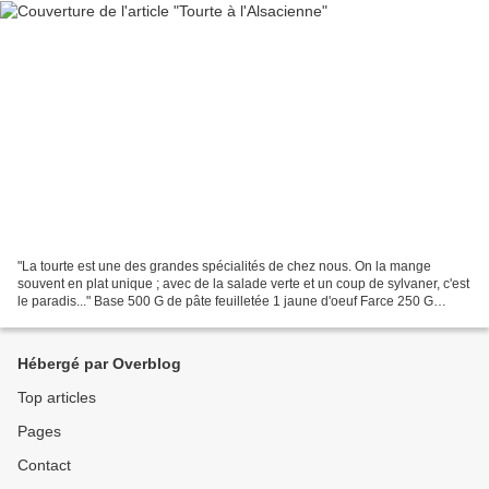
"La tourte est une des grandes spécialités de chez nous. On la mange
souvent en plat unique ; avec de la salade verte et un coup de sylvaner, c'est
le paradis..." Base 500 G de pâte feuilletée 1 jaune d'oeuf Farce 250 G
d'épaule de veau 250 G d'échine...
Hébergé par Overblog
Top articles
Pages
Contact