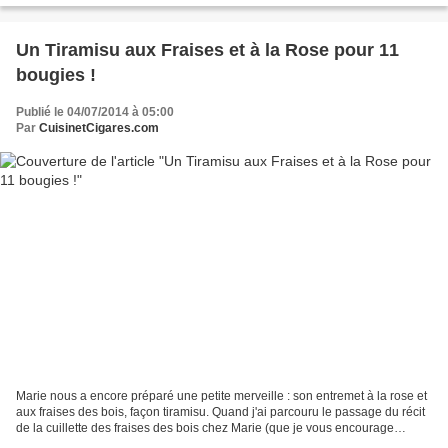
Un Tiramisu aux Fraises et à la Rose pour 11
bougies !
Publié le 04/07/2014 à 05:00
Par
CuisinetCigares.com
Marie nous a encore préparé une petite merveille : son entremet à la rose et
aux fraises des bois, façon tiramisu. Quand j'ai parcouru le passage du récit
de la cuillette des fraises des bois chez Marie (que je vous encourage
vivement à lire ICI !), j'ai...