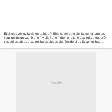
Et si vous voyiez la vie en .... bleu ?! Bleu comme : le ciel la mer la terre tes
yeux un iris un saphir une myrtille ! une mûre ! une tarte aux fruits bleus :) Oh
ces belles mûres et autres baies bleues glanées de-ci de-là sur les bas-
côtés de nos chemins...
Publicité