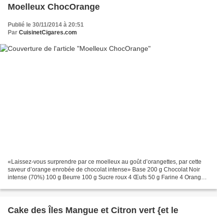
Moelleux ChocOrange
Publié le 30/11/2014 à 20:51
Par
CuisinetCigares.com
«Laissez-vous surprendre par ce moelleux au goût d’orangettes, par cette
saveur d’orange enrobée de chocolat intense» Base 200 g Chocolat Noir
intense (70%) 100 g Beurre 100 g Sucre roux 4 Œufs 50 g Farine 4 Oranges
maltaises Préparation Préchauffer le...
Cake des Îles Mangue et Citron vert {et le