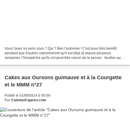
Vous l'avez vu venir vous ? Qui ? Ben l'automne ! C'est pour très bientôt
pendant que d'autres claironneront qu'il est déjà là depuis plusieurs
semaines ! N'empêche qu'ils ont peut-être raison de le penser : feuilles au
sol, champignons dans les bois...
Cakes aux Oursons guimauve et à la Courgette
et le MMM n°27
Publié le 01/09/2014 à 05:00
Par
CuisinetCigares.com