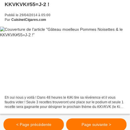
KKVKVK#55=J-2 !
Publié le 29/04/2014 à 05:00
Par
CuisinetCigares.com
Eh oui nous y voilà ! Dans 48 heures le KiKi tire sa révérence et il vous
faudra voter ! Seule 3 recettes trouveront une place sur le podium et seule 1
recette sera gagnante pour désigner le prochain thème du KKVKVK (le KiKi
quoi !). Alors quoi de mieux...
< Page précédente
Page suivante >