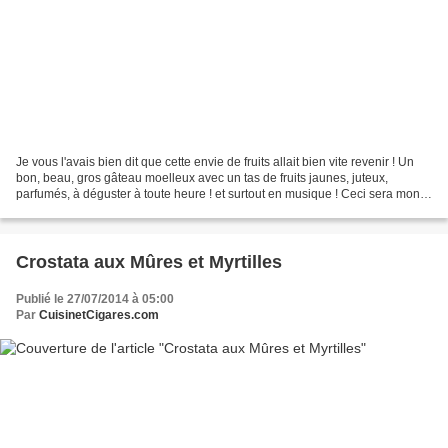
Je vous l'avais bien dit que cette envie de fruits allait bien vite revenir ! Un
bon, beau, gros gâteau moelleux avec un tas de fruits jaunes, juteux,
parfumés, à déguster à toute heure ! et surtout en musique ! Ceci sera mon
13ème rendez-vous musical...
Crostata aux Mûres et Myrtilles
Publié le 27/07/2014 à 05:00
Par
CuisinetCigares.com