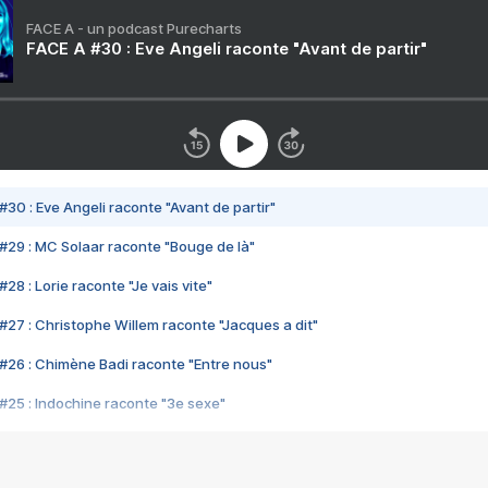
FACE A - un podcast Purecharts
FACE A #30 : Eve Angeli raconte "Avant de partir"
#30 : Eve Angeli raconte "Avant de partir"
#29 : MC Solaar raconte "Bouge de là"
28 : Lorie raconte "Je vais vite"
#27 : Christophe Willem raconte "Jacques a dit"
#26 : Chimène Badi raconte "Entre nous"
#25 : Indochine raconte "3e sexe"
#24 : Zaho raconte "C'est chelou"
#23 : Patrick Bruel raconte "Au café des délices"