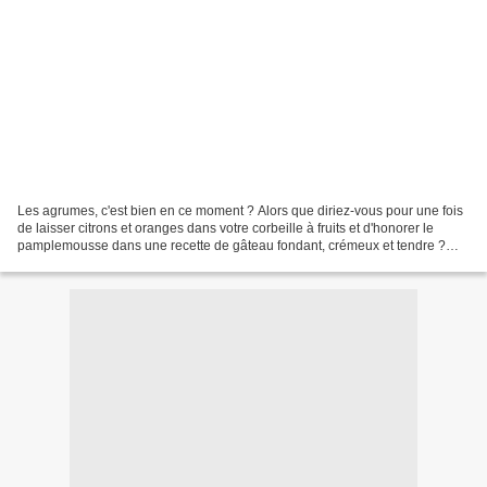
Les agrumes, c'est bien en ce moment ? Alors que diriez-vous pour une fois
de laisser citrons et oranges dans votre corbeille à fruits et d'honorer le
pamplemousse dans une recette de gâteau fondant, crémeux et tendre ?
Pour ce faire, je suis allée chez...