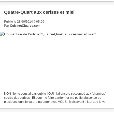
Quatre-Quart aux cerises et miel
Publié le 28/06/2014 à 05:00
Par
CuisinetCigares.com
NON ! je ne vous ai pas oublié ! OUI ! j'ai encore succombé aux "charmes"
sucrés des cerises ! Et pour me faire pardonner ma petite abscence de
plusieurs jours je vais la partager avec VOUS ! Mais avant il faut que je vous
parle un peu de Chris, la #Breizhblogueuse,...