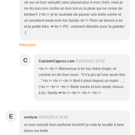
oh oui un bon velouté! celui plairait plus à mon chéri, mais je
ne dis pas non contre un bon bol vu la pluie qui ne cesse de
tomber!! :(<br /> je te souhaite de passer une belle soirée et
un excellent week-end ma Sandy.<br /> Plein de bisous à toi
et ta petite tribu. ♥<br /> PS : vraiment désolée pour la galette!
:(
Répondre
C
CuisinetCigares.com
01/02/2013 20:52
<br /> <br /> Bienvenue à toi ma chère Angie, et
comme on dit chez nous : "il n'a plu qu"une seule fois
..."<br /> <br /> <br /> Bref il pleut depuis ce matin .... :
(<br /> <br /> <br /> Belle soirée et bon week, bisous
à toi, Sandy ♥<br /> <br /> <br /> <br />
E
evelyne
01/02/2013 19:24
un bon velouté bien parfumé humm!!! je note ta recette à faire
bisou ma belle