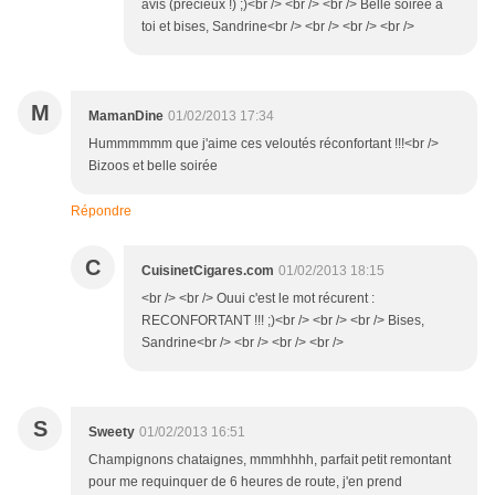
avis (précieux !) ;)<br /> <br /> <br /> Belle soirée à
toi et bises, Sandrine<br /> <br /> <br /> <br />
M
MamanDine
01/02/2013 17:34
Hummmmmm que j'aime ces veloutés réconfortant !!!<br />
Bizoos et belle soirée
Répondre
C
CuisinetCigares.com
01/02/2013 18:15
<br /> <br /> Ouui c'est le mot récurent :
RECONFORTANT !!! ;)<br /> <br /> <br /> Bises,
Sandrine<br /> <br /> <br /> <br />
S
Sweety
01/02/2013 16:51
Champignons chataignes, mmmhhhh, parfait petit remontant
pour me requinquer de 6 heures de route, j'en prend