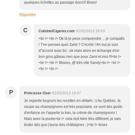
quelques lichettes au passage donc!!! Bises!
Répondre
C
CuisinetCigares.com
01/02/2013 18:43
<br /> <br /> Ok là je peux comprendre ... je compatis
! T'en penses quoi Zami ? Cricriiiii ! Ah oui je suis
d"accord avec toi : ok mais alors en échange d'un
bon gros gâteau rien que pour Zami et moi !!!<br />
<br /> <br /> Bisous, @ très vite Sandy<br /> <br />
<br /> <br />
P
Princesse Oser
01/02/2013 16:47
Je regarde toujours les recettes en détails ;-) Au Québec, la
soupe au champignons est très populaire, ce sont des goûts
d'enfance on l'appelle la bas, la crème de champignons !
Mais avec la purée<br /> cela doit faire très différent, je vais
tester dès que j'aurai des châtaignes ;-)<br /> bises