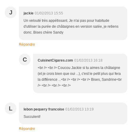
J
jackie
01/02/2013 15:55
Un velouté très appétissant. Je n'ai pas pour habitude
d'utiliser la purée de châtaignes en version salée, je retiens
donc. Bises chère Sandy
Répondre
C
CuisinetCigares.com
01/02/2013 16:18
<br /> <br /> Coucou Jackie si tu aimes la châtaigne
(et je crois bien que oui ...), c'est le petit plus qui fera
la différence ...<br /> <br /> <br /> Bises, Sandrine<br
/> <br /> <br /> <br />
L
lebon pequery francoise
01/02/2013 13:19
Succulent!
Répondre