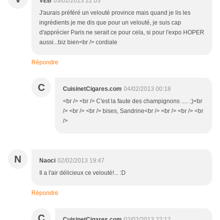
VEB
03/02/2013 22:03
J'aurais préféré un velouté province mais quand je lis les
ingrédients je me dis que pour un velouté, je suis cap
d'apprécier Paris ne serait ce pour cela, si pour l'expo HOPER
aussi...biz bien<br /> cordiale
Répondre
C
CuisinetCigares.com
04/02/2013 00:18
<br /> <br /> C'est la faute des champignons ..... ;)<br
/> <br /> <br /> bises, Sandrine<br /> <br /> <br /> <br
/>
N
Naoci
02/02/2013 19:47
Il a l'air délicieux ce velouté!... :D
Répondre
C
CuisinetCigares.com
02/02/2013 22:12