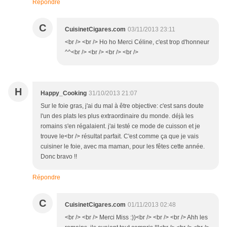
Répondre
C
CuisinetCigares.com
03/11/2013 23:11
<br /> <br /> Ho ho Merci Céline, c'est trop d'honneur
^^<br /> <br /> <br /> <br />
H
Happy_Cooking
31/10/2013 21:07
Sur le foie gras, j'ai du mal à être objective: c'est sans doute
l'un des plats les plus extraordinaire du monde. déjà les
romains s'en régalaient. j'ai testé ce mode de cuisson et je
trouve le<br /> résultat parfait. C'est comme ça que je vais
cuisiner le foie, avec ma maman, pour les fêtes cette année.
Donc bravo !!
Répondre
C
CuisinetCigares.com
01/11/2013 02:48
<br /> <br /> Merci Miss :))<br /> <br /> <br /> Ahh les