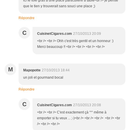
ici le foie gras a une place particulière à table<br /> je pense
que le tien y trouverait sans souci une place ;)
Répondre
C
CuisinetCigares.com
27/10/2013 20:09
<br /> <br /> Ohh c'est très gentil et un honneur :)
Merci beaucoup !! <br /> <br /> <br /> <br />
M
Mapopotte
27/10/2013 18:44
un joli et gourmand bocal
Répondre
C
CuisinetCigares.com
27/10/2013 20:08
<br /> <br /> C'est exactement çà ^^ même à
emporter si tu veux ... ;-)<br /> <br /> <br /> <br /> <br
/> <br /> <br />