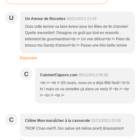
U
Un Amour de Recettes
04/11/2013 21:43
Oula cette terrine va faire fureur pour les fêtes de fin d'année!
Quelle merveille!! J'imagine ce goût qui doit en ressortir...
tellement de gourmandise!<br /> Un vrai délice!<br /> Plein de
bisous ma Sandy d'amour!<br /> Passe une très belle soirée
Répondre
C
CuisinetCigares.com
05/11/2013 00:00
<br /> <br /> Eh ouais, nous on a déjà fêté Noël ! hi hi
hi ! mais on va remettre çà dans un mois !!! <br /> <br
/> <br /> <br />
C
Céline Mon maraîcher à la casserole
02/11/2013 20:06
TROP Chan-mé!!!! J'en salive (et même pire!!) Bravissimo!!