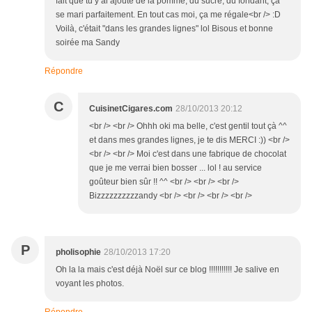
fait que tu y ai ajouté de la pomme, du sucré, du fondant, ça
se mari parfaitement. En tout cas moi, ça me régale<br /> :D
Voilà, c'était "dans les grandes lignes" lol Bisous et bonne
soirée ma Sandy
Répondre
C
CuisinetCigares.com
28/10/2013 20:12
<br /> <br /> Ohhh oki ma belle, c'est gentil tout çà ^^
et dans mes grandes lignes, je te dis MERCI :)) <br />
<br /> <br /> Moi c'est dans une fabrique de chocolat
que je me verrai bien bosser ... lol ! au service
goûteur bien sûr !! ^^ <br /> <br /> <br />
Bizzzzzzzzzzandy <br /> <br /> <br /> <br />
P
pholisophie
28/10/2013 17:20
Oh la la mais c'est déjà Noël sur ce blog !!!!!!!!!!! Je salive en
voyant les photos.