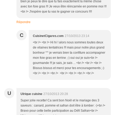
bien je peux te dire que tu fais exactement la même chose
avec ton foie gras !!! Je veux être réincarnée en pomme moi !!!
<br /> J'espère que tu vas le gagner ce concours !!!!
Répondre
C
CuisinetCigares.com
27/10/2013 23:14
<br /> <br /> Hi hi ! alors nous sommes toutes deux
de vilaines tentatrices !!! mais pour notre plus grand
bonheur ^^ je verrais bien ta confiture accompagner
mon foie gras en terrine ;-) oui oui je suis<br />
gourmande !!! je sais, je sais ... <br /> <br /> <br />
Bisous bisous et merci pour tes encouragements ;-)
<br /> <br /> <br /> <br /> <br /> <br /> <br />
U
Ulrique cuisine
27/10/2013 20:28
Super jolie recette! Ca sent bon Noël et le mariage des 3
saveurs : canard, pomme et safran doit être à tomber :-)<br />
Bravo pour cette belle participation au Défi Safran<br />