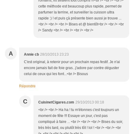
romains, ils avaient tout compris !!!<br /> <br /> <br />
cette méthode est beaucoup plus rapide, permet de
parfumer la terrine, et surveiller la cuisson ultra
rapide :) ! et puis çà présente bien aussi je trouve ...
<br /> <br /> <br /> Bises et @ bientôt<br /> <br /> <br
/> Sandy <br /> <br /> <br /> <br />
A
Annie cb
28/10/2013 23:23
C'est original, à retenir pour un prochain repas festif. Je n'ai
encore jamais fait de foie gras...j'adore par contre déguster
celui de ceux qui les font...<br /> Bisous
Répondre
C
CuisinetCigares.com
29/10/2013 00:18
<br /> <br /> Ha ha ! tu m'étonnes c'est toujours un
moment de fête !!! Essaye un jour, c'est pas
compliqué à faire ... <br /> <br /> <br /> Bises du soir,
très très tard, ou plutôt très tôt ! lol ! <br /> <br /> <br
/> <br /> <br /> <br /> <br />