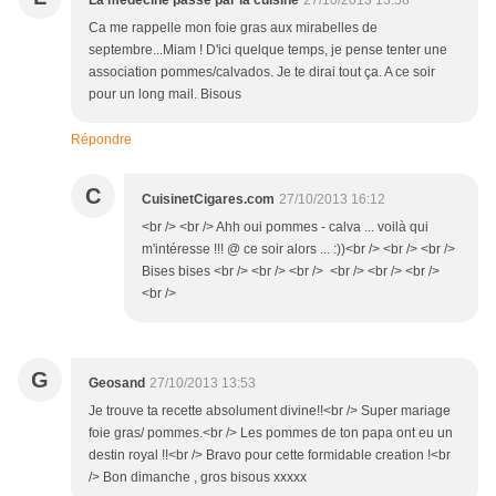
La médecine passe par la cuisine
27/10/2013 13:58
Ca me rappelle mon foie gras aux mirabelles de
septembre...Miam ! D'ici quelque temps, je pense tenter une
association pommes/calvados. Je te dirai tout ça. A ce soir
pour un long mail. Bisous
Répondre
C
CuisinetCigares.com
27/10/2013 16:12
<br /> <br /> Ahh oui pommes - calva ... voilà qui
m'intéresse !!! @ ce soir alors ... :))<br /> <br /> <br />
Bises bises <br /> <br /> <br /> <br /> <br /> <br />
<br />
G
Geosand
27/10/2013 13:53
Je trouve ta recette absolument divine!!<br /> Super mariage
foie gras/ pommes.<br /> Les pommes de ton papa ont eu un
destin royal !!<br /> Bravo pour cette formidable creation !<br
/> Bon dimanche , gros bisous xxxxx