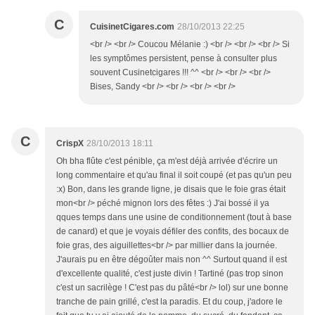
C
CuisinetCigares.com
28/10/2013 22:25
<br /> <br /> Coucou Mélanie :) <br /> <br /> <br /> Si
les symptômes persistent, pense à consulter plus
souvent Cusinetcigares !!! ^^ <br /> <br /> <br />
Bises, Sandy <br /> <br /> <br /> <br />
C
CrispX
28/10/2013 18:11
Oh bha flûte c'est pénible, ça m'est déjà arrivée d'écrire un
long commentaire et qu'au final il soit coupé (et pas qu'un peu
:x) Bon, dans les grande ligne, je disais que le foie gras était
mon<br /> péché mignon lors des fêtes :) J'ai bossé il ya
qques temps dans une usine de conditionnement (tout à base
de canard) et que je voyais défiler des confits, des bocaux de
foie gras, des aiguillettes<br /> par millier dans la journée.
J'aurais pu en être dégoûter mais non ^^ Surtout quand il est
d'excellente qualité, c'est juste divin ! Tartiné (pas trop sinon
c'est un sacrilège ! C'est pas du pâté<br /> lol) sur une bonne
tranche de pain grillé, c'est la paradis. Et du coup, j'adore le