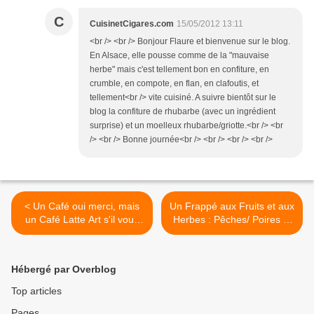
C
CuisinetCigares.com
15/05/2012 13:11
<br /> <br /> Bonjour Flaure et bienvenue sur le blog.
En Alsace, elle pousse comme de la "mauvaise
herbe" mais c'est tellement bon en confiture, en
crumble, en compote, en flan, en clafoutis, et
tellement<br /> vite cuisiné. A suivre bientôt sur le
blog la confiture de rhubarbe (avec un ingrédient
surprise) et un moelleux rhubarbe/griotte.<br /> <br
/> <br /> Bonne journée<br /> <br /> <br /> <br />
< Un Café oui merci, mais
Un Frappé aux Fruits et aux
un Café Latte Art s'il vous
Herbes : Pêches/ Poires et
plaît
Basilic/Menthe >
Hébergé par Overblog
Top articles
Pages