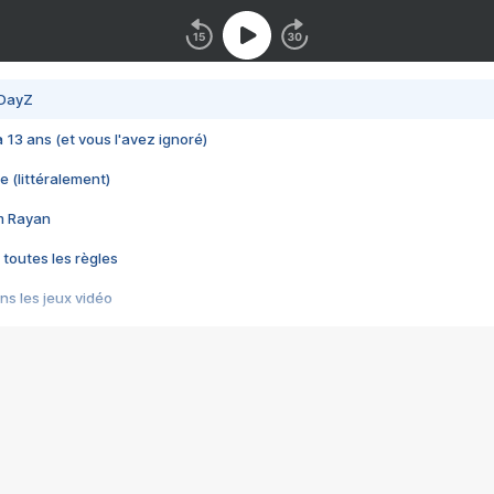
 DayZ
 a 13 ans (et vous l'avez ignoré)
e (littéralement)
im Rayan
 toutes les règles
s les jeux vidéo
us choquant de Rockstar ? - Le scandale BULLY
e plus moche de Steam
du RÊVE tourne au CAUCHEMAR
pendant 8 heures