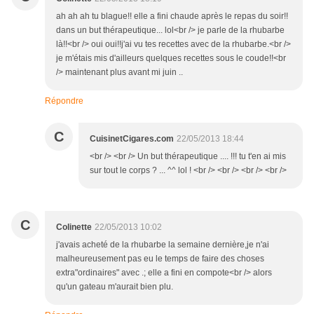
ah ah ah tu blague!! elle a fini chaude après le repas du soir!!
dans un but thérapeutique... lol<br /> je parle de la rhubarbe
là!!<br /> oui oui!!j'ai vu tes recettes avec de la rhubarbe.<br />
je m'étais mis d'ailleurs quelques recettes sous le coude!!<br
/> maintenant plus avant mi juin ..
Répondre
C
CuisinetCigares.com
22/05/2013 18:44
<br /> <br /> Un but thérapeutique .... !!! tu t'en ai mis
sur tout le corps ? ... ^^ lol ! <br /> <br /> <br /> <br />
C
Colinette
22/05/2013 10:02
j'avais acheté de la rhubarbe la semaine dernière,je n'ai
malheureusement pas eu le temps de faire des choses
extra"ordinaires" avec .; elle a fini en compote<br /> alors
qu'un gateau m'aurait bien plu.