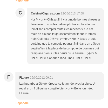
Répondre
C
CuisinetCigares.com
22/05/2013 17:58
<br /> <br /> Ohh zut !!! il y a tant de bonnes choses à
faire avec ... vois les petites photos en bas de mon
billet sans compter toutes les recettes sut le net ...
mais on n'a pas toujours forcément le<br /> temps ...
hein Colinette ? !!! <br /> <br /> <br /> Bises et suis
certaine que ta compote pourrait finir dans un gâteau
végéta*ien à la place de la compote de pommes qui
remplace bien sûr les oeufs ou le beurre ... ;-)<br />
<br /> <br /> Sandrine<br /> <br /> <br /> <br />
F
FLaure
15/05/2012 09:01
La rhubarbe a été généreuse cette année avec la pluie. Un
régal et un fruit qui se congèle bien.<br /> Belle journée;
FLaure
Répondre