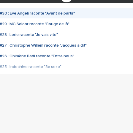
#30 : Eve Angeli raconte "Avant de partir"
#29 : MC Solaar raconte "Bouge de là"
28 : Lorie raconte "Je vais vite"
#27 : Christophe Willem raconte "Jacques a dit"
#26 : Chimène Badi raconte "Entre nous"
#25 : Indochine raconte "3e sexe"
#24 : Zaho raconte "C'est chelou"
#23 : Patrick Bruel raconte "Au café des délices"
#22 : Kyo raconte "Le chemin"
#21 : Nolwenn Leroy raconte "Cassé"
#20 : Patrick Hernandez raconte "Born to be alive"
#19 : Lorie raconte "Près de moi"