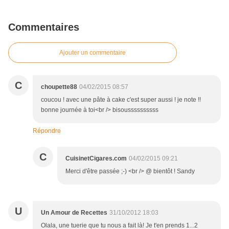
Commentaires
Ajouter un commentaire
C
choupette88
04/02/2015 08:57
coucou ! avec une pâte à cake c'est super aussi ! je note !!
bonne journée à toi<br /> bisoussssssssss
Répondre
C
CuisinetCigares.com
04/02/2015 09:21
Merci d'être passée ;-) <br /> @ bientôt ! Sandy
U
Un Amour de Recettes
31/10/2012 18:03
Olala, une tuerie que tu nous a fait là! Je t'en prends 1...2