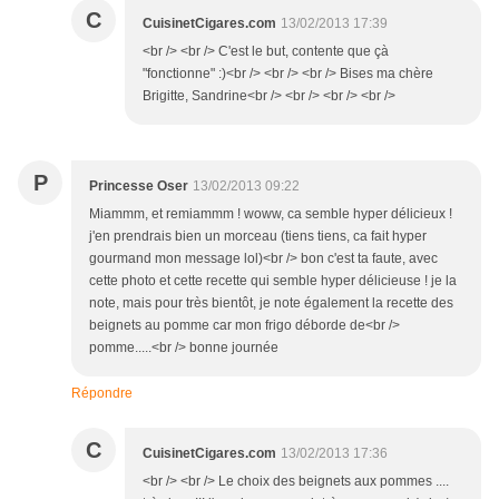
C
CuisinetCigares.com
13/02/2013 17:39
<br /> <br /> C'est le but, contente que çà
"fonctionne" :)<br /> <br /> <br /> Bises ma chère
Brigitte, Sandrine<br /> <br /> <br /> <br />
P
Princesse Oser
13/02/2013 09:22
Miammm, et remiammm ! woww, ca semble hyper délicieux !
j'en prendrais bien un morceau (tiens tiens, ca fait hyper
gourmand mon message lol)<br /> bon c'est ta faute, avec
cette photo et cette recette qui semble hyper délicieuse ! je la
note, mais pour très bientôt, je note également la recette des
beignets au pomme car mon frigo déborde de<br />
pomme.....<br /> bonne journée
Répondre
C
CuisinetCigares.com
13/02/2013 17:36
<br /> <br /> Le choix des beignets aux pommes ....