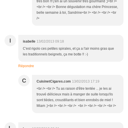
très bon !!! j'en ai un souvenir très gourmand ;)<br />
<br /> <br /> Bonne dégustation ma chère Princesse,
belle semaine à toi, Sandrine<br /> <br /> <br /> <br
/>
I
isabelle
13/02/2013 09:18
C'est rigolo ces petites spirales, et ça a l'air moins gras que
les traditionnels beignets, ça me botte !! :-)
Répondre
C
CuisinetCigares.com
13/02/2013 17:19
<br /> <br /> Tu as raison d'être tentée ... je les ai
trouvé délicieux mais à manger de suite lorsqu'ils
sont tièdes, croustillants et bien enrobés de miel !
Miam ;)<br /> <br /> <br /> <br /> <br /> <br /> <br />