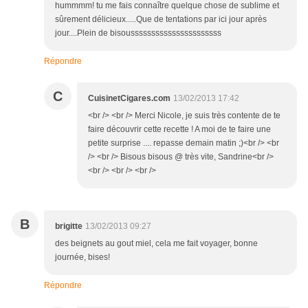
hummmm! tu me fais connaître quelque chose de sublime et
sûrement délicieux.....Que de tentations par ici jour après
jour....Plein de bisoussssssssssssssssssssss
Répondre
C
CuisinetCigares.com
13/02/2013 17:42
<br /> <br /> Merci Nicole, je suis très contente de te
faire découvrir cette recette ! A moi de te faire une
petite surprise .... repasse demain matin ;)<br /> <br
/> <br /> Bisous bisous @ très vite, Sandrine<br />
<br /> <br /> <br />
B
brigitte
13/02/2013 09:27
des beignets au gout miel, cela me fait voyager, bonne
journée, bises!
Répondre