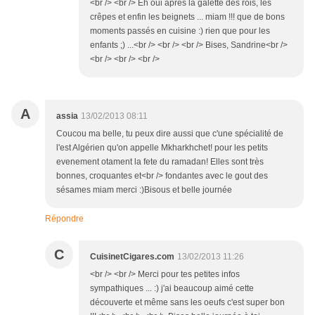
<br /> <br /> Eh oui après la galette des rois, les
crêpes et enfin les beignets ... miam !!! que de bons
moments passés en cuisine :) rien que pour les
enfants ;) ...<br /> <br /> <br /> Bises, Sandrine<br />
<br /> <br /> <br />
A
assia
13/02/2013 08:11
Coucou ma belle, tu peux dire aussi que c'une spécialité de
l'est Algérien qu'on appelle Mkharkhchet! pour les petits
evenement otament la fete du ramadan! Elles sont très
bonnes, croquantes et<br /> fondantes avec le gout des
sésames miam merci :)Bisous et belle journée
Répondre
C
CuisinetCigares.com
13/02/2013 11:26
<br /> <br /> Merci pour tes petites infos
sympathiques ... :) j'ai beaucoup aimé cette
découverte et même sans les oeufs c'est super bon