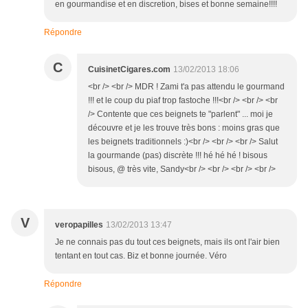
en gourmandise et en discretion, bises et bonne semaine!!!!
Répondre
C
CuisinetCigares.com
13/02/2013 18:06
<br /> <br /> MDR ! Zami t'a pas attendu le gourmand
!!! et le coup du piaf trop fastoche !!!<br /> <br /> <br
/> Contente que ces beignets te "parlent" ... moi je
découvre et je les trouve très bons : moins gras que
les beignets traditionnels :)<br /> <br /> <br /> Salut
la gourmande (pas) discrète !!! hé hé hé ! bisous
bisous, @ très vite, Sandy<br /> <br /> <br /> <br />
V
veropapilles
13/02/2013 13:47
Je ne connais pas du tout ces beignets, mais ils ont l'air bien
tentant en tout cas. Biz et bonne journée. Véro
Répondre