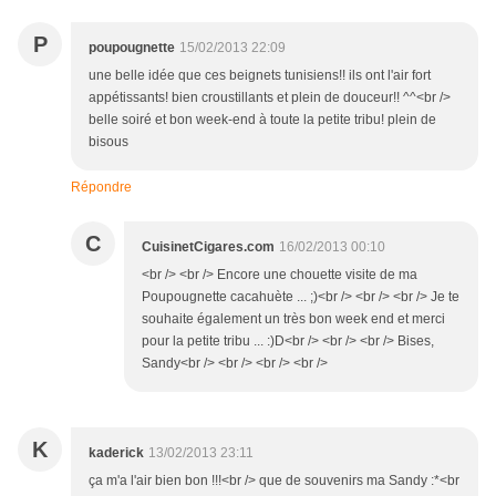
P
poupougnette
15/02/2013 22:09
une belle idée que ces beignets tunisiens!! ils ont l'air fort
appétissants! bien croustillants et plein de douceur!! ^^<br />
belle soiré et bon week-end à toute la petite tribu! plein de
bisous
Répondre
C
CuisinetCigares.com
16/02/2013 00:10
<br /> <br /> Encore une chouette visite de ma
Poupougnette cacahuète ... ;)<br /> <br /> <br /> Je te
souhaite également un très bon week end et merci
pour la petite tribu ... :)D<br /> <br /> <br /> Bises,
Sandy<br /> <br /> <br /> <br />
K
kaderick
13/02/2013 23:11
ça m'a l'air bien bon !!!<br /> que de souvenirs ma Sandy :*<br