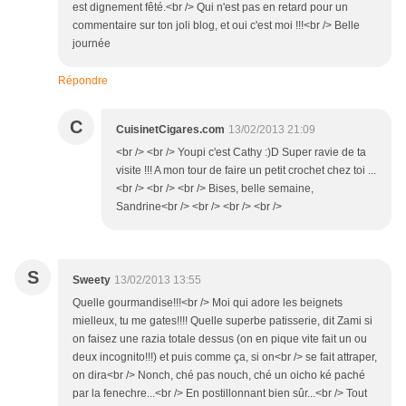
est dignement fêté.<br /> Qui n'est pas en retard pour un
commentaire sur ton joli blog, et oui c'est moi !!!<br /> Belle
journée
Répondre
C
CuisinetCigares.com
13/02/2013 21:09
<br /> <br /> Youpi c'est Cathy :)D Super ravie de ta
visite !!! A mon tour de faire un petit crochet chez toi ...
<br /> <br /> <br /> Bises, belle semaine,
Sandrine<br /> <br /> <br /> <br />
S
Sweety
13/02/2013 13:55
Quelle gourmandise!!!<br /> Moi qui adore les beignets
mielleux, tu me gates!!!! Quelle superbe patisserie, dit Zami si
on faisez une razia totale dessus (on en pique vite fait un ou
deux incognito!!!) et puis comme ça, si on<br /> se fait attraper,
on dira<br /> Nonch, ché pas nouch, ché un oicho ké paché
par la fenechre...<br /> En postillonnant bien sûr...<br /> Tout