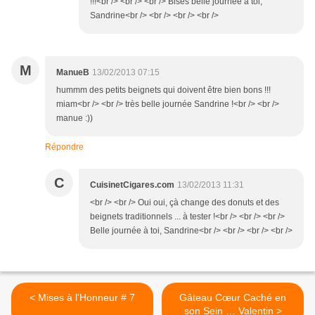
!!!<br /> <br /> <br /> Bises belle journée à toi,
Sandrine<br /> <br /> <br /> <br />
M
ManueB
13/02/2013 07:15
hummm des petits beignets qui doivent être bien bons !!!
miam<br /> <br /> très belle journée Sandrine !<br /> <br />
manue :))
Répondre
C
CuisinetCigares.com
13/02/2013 11:31
<br /> <br /> Oui oui, çà change des donuts et des
beignets traditionnels ... à tester !<br /> <br /> <br />
Belle journée à toi, Sandrine<br /> <br /> <br /> <br />
< Mises à l'Honneur # 7
Gâteau Cœur Caché en
son Sein … Valentin >