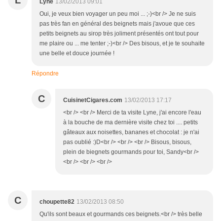
L
Lyne
13/02/2013 09:01
Oui, je veux bien voyager un peu moi ... ;-)<br /> Je ne suis
pas très fan en général des beignets mais j'avoue que ces
petits beignets au sirop très joliment présentés ont tout pour
me plaire ou ... me tenter ;-)<br /> Des bisous, et je te souhaite
une belle et douce journée !
Répondre
C
CuisinetCigares.com
13/02/2013 17:17
<br /> <br /> Merci de ta visite Lyne, j'ai encore l'eau
à la bouche de ma dernière visite chez toi .... petits
gâteaux aux noisettes, bananes et chocolat : je n'ai
pas oublié :)D<br /> <br /> <br /> Bisous, bisous,
plein de biegnets gourmands pour toi, Sandy<br />
<br /> <br /> <br />
C
choupette82
13/02/2013 08:50
Qu'ils sont beaux et gourmands ces beignets.<br /> très belle