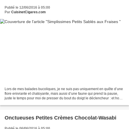
Publié le 12/06/2016 à 05:00
Par
CuisinetCigares.com
Lors de mes balades bucoliques, je ne suis pas uniquement en quête d’une
flore enivrante et chatoyante, mais aussi d’une faune qui prend la pause,
juste le temps pour moi de presser du bout du doigt le déclencheur : et hop
c’est dans la boîte ! C’est...
Onctueuses Petites Crèmes Chocolat-Wasabi
Publié le 06/06/2016 à 05:00