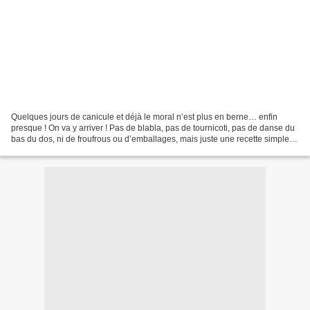
Quelques jours de canicule et déjà le moral n’est plus en berne… enfin
presque ! On va y arriver ! Pas de blabla, pas de tournicoti, pas de danse du
bas du dos, ni de froufrous ou d’emballages, mais juste une recette simple,
saine, rapide, au bon goût...