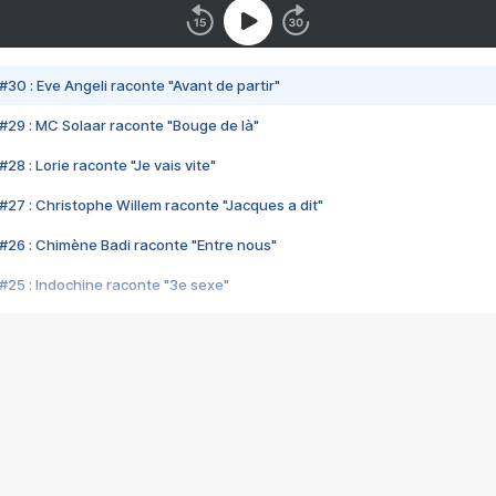
#30 : Eve Angeli raconte "Avant de partir"
#29 : MC Solaar raconte "Bouge de là"
28 : Lorie raconte "Je vais vite"
#27 : Christophe Willem raconte "Jacques a dit"
#26 : Chimène Badi raconte "Entre nous"
#25 : Indochine raconte "3e sexe"
#24 : Zaho raconte "C'est chelou"
#23 : Patrick Bruel raconte "Au café des délices"
#22 : Kyo raconte "Le chemin"
#21 : Nolwenn Leroy raconte "Cassé"
#20 : Patrick Hernandez raconte "Born to be alive"