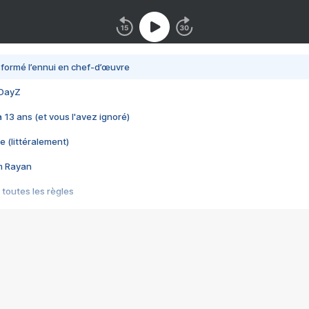
nsformé l’ennui en chef-d’œuvre
 DayZ
 a 13 ans (et vous l'avez ignoré)
e (littéralement)
im Rayan
 toutes les règles
s les jeux vidéo
us choquant de Rockstar ? - Le scandale BULLY
e plus moche de Steam
du RÊVE tourne au CAUCHEMAR