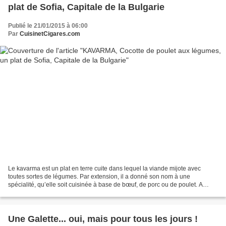
plat de Sofia, Capitale de la Bulgarie
Publié le 21/01/2015 à 06:00
Par
CuisinetCigares.com
Le kavarma est un plat en terre cuite dans lequel la viande mijote avec
toutes sortes de légumes. Par extension, il a donné son nom à une
spécialité, qu’elle soit cuisinée à base de bœuf, de porc ou de poulet. A
déguster sans modération, au son de musiques...
Une Galette... oui, mais pour tous les jours !