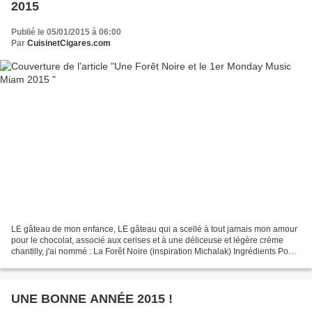
2015
Publié le 05/01/2015 à 06:00
Par
CuisinetCigares.com
LE gâteau de mon enfance, LE gâteau qui a scellé à tout jamais mon amour
pour le chocolat, associé aux cerises et à une déliceuse et légère crème
chantilly, j'ai nommé : La Forêt Noire (inspiration Michalak) Ingrédients Pour
le biscuit au chocolat (peut...
UNE BONNE ANNÉE 2015 !