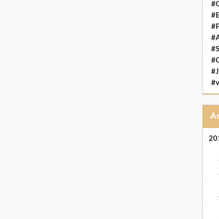
#G
#E
#P
#
#S
#C
#J
#v
20