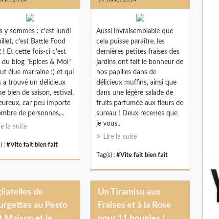
 y sommes : c'est lundi
Aussi invraisemblable que
illet, c'est Battle Food
cela puisse paraître, les
 ! Et cette fois-ci c'est
dernières petites fraises des
 du blog "Epices & Moi"
jardins ont fait le bonheur de
fut élue marraine :) et qui
nos papilles dans de
 a trouvé un délicieux
délicieux muffins, ainsi que
e bien de saison, estival,
dans une légère salade de
eureux, car peu importe
fruits parfumée aux fleurs de
ombre de personnes,...
sureau ! Deux recettes que
je vous...
re la suite
Lire la suite
) :
#Vite fait bien fait
Tag(s) :
#Vite fait bien fait
liatelles de
Un Tiramisu aux
urgettes au Pesto
Fraises et à la Rose
t Maison et le
pour 11 bougies !