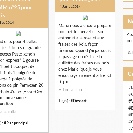
4 Juillet 2014
M n°25 pour
ris
illet 2014
Marie nous a encore préparé
une petite merveille : son
Abo
entremet à la rose et aux
nou
édients pour 4 belles
fraises des bois, façon
ettes 2 belles et grandes
tiramisu. Quand j'ai parcouru
E
gettes Pesto génois
le passage du récit de la
m
on express* 1 gousse
cuillette des fraises des bois
a
l 1 petit bouquet de
chez Marie (que je vous
i
lic frais 1 poignée de
encourage vivement à lire ICI
l
ette 1 poignée de
!), j'ai...
ons de pin Parmesan 20
#D
Lire la suite
Huile d’olive (+ ou -) Sel
#
on convenance)
Tag(s) :
#Dessert
#V
aration...
#B
re la suite
#P
#C
) :
#Plat principal
#A