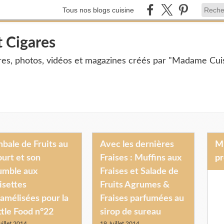
Tous nos blogs cuisine
t Cigares
ires, photos, vidéos et magazines créés par "Madame Cuis
bale de Fruits au
Avec les dernières
Mme Cuisine et Mr Cigares vous
urt et son
Fraises : Muffins aux
pr
umble aux
Fraises et Salade de
isettes
Fruits Agrumes &
amélisées pour la
Fraises parfumées au
tle Food n°22
sirop de sureau
uillet 2014
19 Juillet 2014