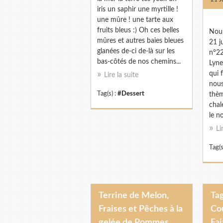
iris un saphir une myrtille !
une mûre ! une tarte aux
fruits bleus :) Oh ces belles
Nous
mûres et autres baies bleues
21 ju
glanées de-ci de-là sur les
n°22
bas-côtés de nos chemins...
Lyne
qui 
Lire la suite
nous
Tag(s) :
#Dessert
thèm
chal
le n
Li
Tag(s
Terrine de Melon,
Tag
Fraises et Pêches à la
Co
gelée de Pommes
Fai