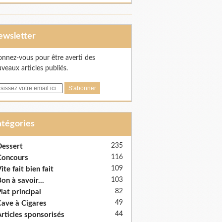
Newsletter
nnez-vous pour être averti des
veaux articles publiés.
Catégories
235
essert
116
Concours
109
ite fait bien fait
103
on à savoir...
82
lat principal
49
ave à Cigares
44
rticles sponsorisés