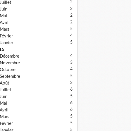
2
Juillet
3
Juin
2
Mai
2
Avril
5
Mars
4
Février
5
Janvier
15
4
Décembre
3
Novembre
4
Octobre
5
Septembre
3
Août
6
Juillet
5
Juin
6
Mai
6
Avril
5
Mars
5
Février
5
Janvier