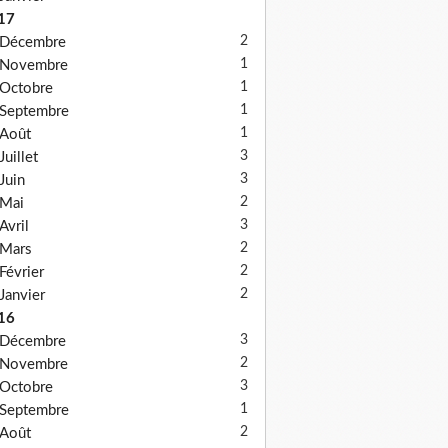
17
2
Décembre
1
Novembre
1
Octobre
1
Septembre
1
Août
3
Juillet
3
Juin
2
Mai
3
Avril
2
Mars
2
Février
2
Janvier
16
3
Décembre
2
Novembre
3
Octobre
1
Septembre
2
Août