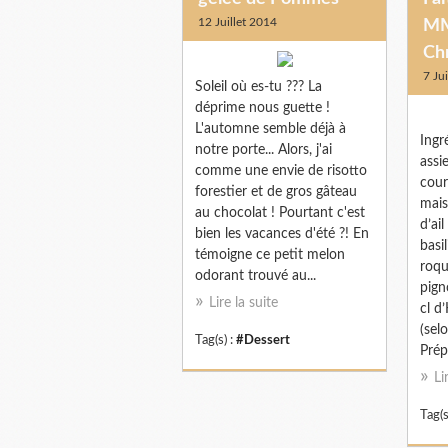
12 Juillet 2014
MM
Ch
7 Ju
Soleil où es-tu ??? La
déprime nous guette !
L'automne semble déjà à
Ingr
notre porte... Alors, j'ai
assi
comme une envie de risotto
cour
forestier et de gros gâteau
mais
au chocolat ! Pourtant c'est
d’ai
bien les vacances d'été ?! En
basi
témoigne ce petit melon
roqu
odorant trouvé au...
pign
Lire la suite
cl d’
(sel
Tag(s) :
#Dessert
Prép
Li
Tag(s