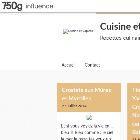
Cuisine e
Recettes culina
Accueil
Contact
Crostata aux Mûres
Tim
et Myrtilles
Yao
27 Juillet 2014
Cr
No
car
Et si vous voyiez la vie en ....
Bat
bleu ?! Bleu comme : le ciel
la mer la terre tes yeux un
21 J