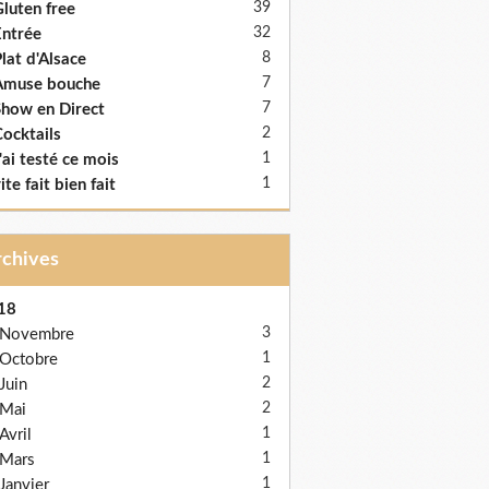
39
luten free
32
ntrée
8
lat d'Alsace
7
Amuse bouche
7
how en Direct
2
ocktails
1
'ai testé ce mois
1
ite fait bien fait
Archives
18
3
Novembre
1
Octobre
2
Juin
2
Mai
1
Avril
1
Mars
1
Janvier