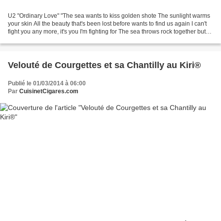
U2 "Ordinary Love" "The sea wants to kiss golden shote The sunlight warms
your skin All the beauty that's been lost before wants to find us again I can't
fight you any more, it's you I'm fighting for The sea throws rock together but
time leaves us polished...
Velouté de Courgettes et sa Chantilly au Kiri®
Publié le 01/03/2014 à 06:00
Par
CuisinetCigares.com