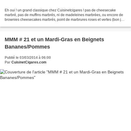
Eh oui ! un grand classique chez Cuisinetcigares ! pas de cheesecake
marbré, pas de muffins marbrés, ni de madeleines marbrées, ou encore de
brownies cheesecakes marbrés, point de marbrures roses et vertes (bon je
vous l'accorde, un peu d'orange), ni...
MMM # 21 et un Mardi-Gras en Beignets
Bananes/Pommes
Publié le 03/03/2014 à 06:00
Par
CuisinetCigares.com