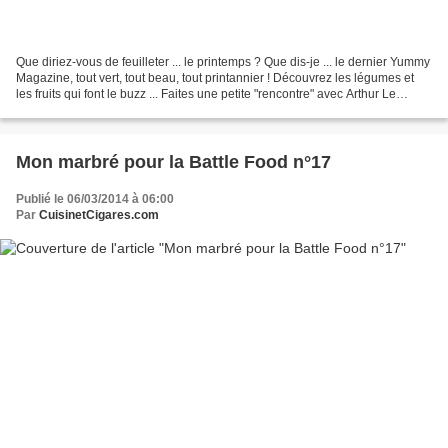
Que diriez-vous de feuilleter ... le printemps ? Que dis-je ... le dernier Yummy
Magazine, tout vert, tout beau, tout printannier ! Découvrez les légumes et
les fruits qui font le buzz ... Faites une petite "rencontre" avec Arthur Le
Caisnes ! Attardez-vous...
Mon marbré pour la Battle Food n°17
Publié le 06/03/2014 à 06:00
Par
CuisinetCigares.com