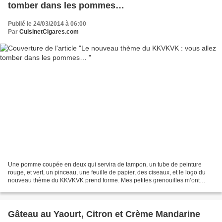
tomber dans les pommes…
Publié le 24/03/2014 à 06:00
Par
CuisinetCigares.com
Une pomme coupée en deux qui servira de tampon, un tube de peinture
rouge, et vert, un pinceau, une feuille de papier, des ciseaux, et le logo du
nouveau thème du KKVKVK prend forme. Mes petites grenouilles m’ont
porté chance, puisque me voilà désignée...
Gâteau au Yaourt, Citron et Crème Mandarine