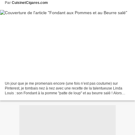
Par
CuisinetCigares.com
Un jour que je me promenais encore (une fois n’est pas coutume) sur
Pinterest, je tombais nez à nez avec une recette de la talentueuse Linda
Louis : son Fondant à la pomme "patte de loup" et au beurre salé ! Alors
voilà non seulement que sa photo, qu’on...