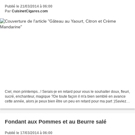
Publié le 21/03/2014 à 06:00
Par
CuisinetCigares.com
Ciel, mon printemps...! Serais-je en retard pour vous le souhaiter doux, fleuri,
sucré, enchanteur, magique ?De toute façon il m'a bien semblé en avance
cette année, alors je peux bien être un peu en retard pour ma part :)Saviez-
vous que ce 20 mars était...
Fondant aux Pommes et au Beurre salé
Publié le 17/03/2014 à 06:00