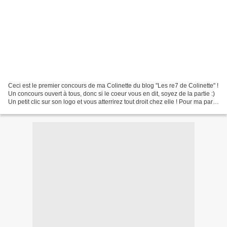
Ceci est le premier concours de ma Colinette du blog "Les re7 de Colinette" !
Un concours ouvert à tous, donc si le coeur vous en dit, soyez de la partie :)
Un petit clic sur son logo et vous atterrirez tout droit chez elle ! Pour ma part,
j'ai une fois...