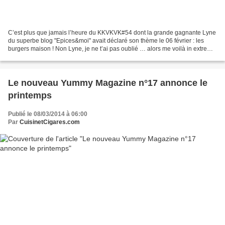
C’est plus que jamais l’heure du KKVKVK#54 dont la grande gagnante Lyne
du superbe blog "Epices&moi" avait déclaré son thème le 06 février : les
burgers maison ! Non Lyne, je ne t’ai pas oublié … alors me voilà in extremis
puisque c’est aujourd’hui le...
Le nouveau Yummy Magazine n°17 annonce le
printemps
Publié le 08/03/2014 à 06:00
Par
CuisinetCigares.com