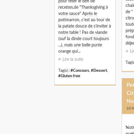
pour fêter le défi de
chai
recettes.de "Thanksgiving à
de "
votre sauce" Après le
citro
potimarron, c'est au tour de
tout
la patate douce de s'inviter à
prép
notre table ! Pas de viande
fond
(ouf la dinde court toujours
déjeu
...), mais une belle purée
orange qui...
Li
Lire la suite
Tag(s
Tag(s) :
#Concours
,
#Dessert
,
#Gluten free
Pet
Cit
No
23 
Notr