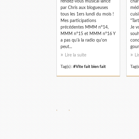
rendez-vous musical lancé
char
par Chris aux blogueuses
méde
tous les 1ers lundi du mois !
cuis
Mes participations
"Tar
précédentes MMM n°14,
Je v
MMM n°15 et MMM n°16 Y
souh
a pas qu'à la radio qu'on
conc
peut...
gour
Lire la suite
Li
Tag(s) :
#Vite fait bien fait
Tag(s