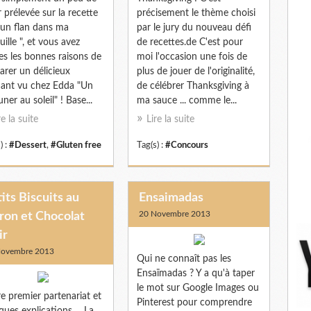
r prélevée sur la recette
précisement le thème choisi
 un flan dans ma
par le jury du nouveau défi
uille ", et vous avez
de recettes.de C'est pour
es les bonnes raisons de
moi l'occasion une fois de
arer un délicieux
plus de jouer de l'originalité,
ant vu chez Edda "Un
de célébrer Thanksgiving à
ner au soleil" ! Base...
ma sauce ... comme le...
re la suite
Lire la suite
) :
#Dessert
,
#Gluten free
Tag(s) :
#Concours
its Biscuits au
Ensaimadas
20 Novembre 2013
ron et Chocolat
ir
Novembre 2013
Qui ne connaît pas les
Ensaïmadas ? Y a qu'à taper
le mot sur Google Images ou
e premier partenariat et
Pinterest pour comprendre