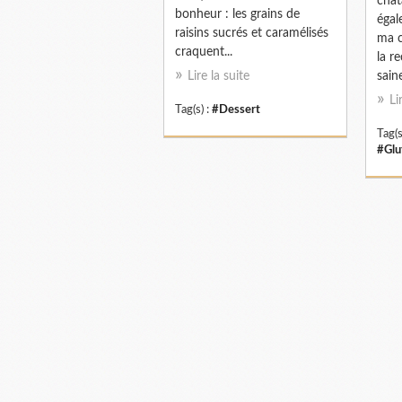
chât
bonheur : les grains de
égal
raisins sucrés et caramélisés
ma c
craquent...
la r
Lire la suite
saine
Li
Tag(s) :
#Dessert
Tag(s
#Glu