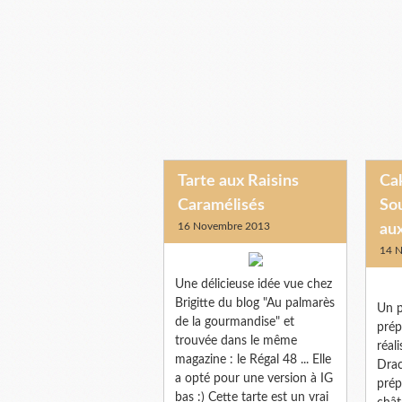
Tarte aux Raisins
Ca
Caramélisés
So
16 Novembre 2013
au
14 
Une délicieuse idée vue chez
Brigitte du blog "Au palmarès
Un p
de la gourmandise" et
prép
trouvée dans le même
réal
magazine : le Régal 48 ... Elle
Drac
a opté pour une version à IG
prép
bas :) Cette tarte est un vrai