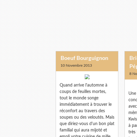
Boeuf Bourguignon
Bri
10 Novembre 2013
Pé
8 N
Quand arrive l'automne à
coups de feuilles mortes,
Une 
tout le monde songe
conc
immédiatement à trouver le
avec
réconfort au travers des
même
soupes ou des veloutés. Mais
Kwis
que diriez-vous d'un bon plat
à pa
familial qui aura mijoté et
très
empli votre cuisine de mille