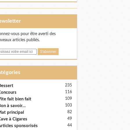
Newsletter
nnez-vous pour être averti des
veaux articles publiés.
Catégories
235
essert
116
Concours
109
ite fait bien fait
103
on à savoir...
82
lat principal
49
ave à Cigares
44
rticles sponsorisés