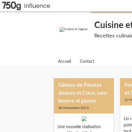
Cuisine e
Recettes culina
Accueil
Contact
Gâteau de Patates
Fo
douces et Coco, sans
et
27 
beurre ni gluten
30 Novembre 2013
Un r
poti
Une nouvelle réalisation
tout