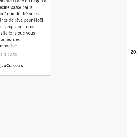
mante Diane du blog "La
cine passe par la
ine" dont le thème est :
tines de rêve pour Noël"
ous explique : nous
aiterions que vous
octiez des
mandises...
20
re la suite
) :
#Concours