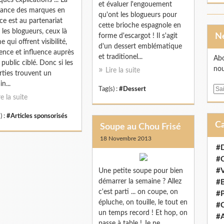
ques explications ... La
et évaluer l'engouement
ance des marques en
qu'ont les blogueurs pour
ce est au partenariat
cette brioche espagnole en
 les blogueurs, ceux là
forme d'escargot ! Il s'agit
 qui offrent visibilité,
d'un dessert emblématique
ence et influence auprès
et traditionel...
Abo
 public ciblé. Donc si les
nou
Lire la suite
rties trouvent un
in...
E
Tag(s) :
#Dessert
re la suite
m
a
) :
#Articles sponsorisés
i
Soupe au Chou Frisé
l
18 Novembre 2013
#D
#
#V
Une petite soupe pour bien
démarrer la semaine ? Allez
#B
c'est parti ... on coupe, on
#P
épluche, on touille, le tout en
#C
un temps record ! Et hop, on
#A
passe à table ! Je ne