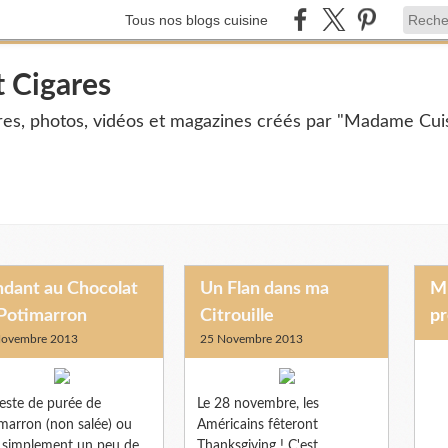
Tous nos blogs cuisine
t Cigares
ires, photos, vidéos et magazines créés par "Madame Cuis
ndant au Chocolat
Un Flan dans ma
Mme Cuisine et Mr Cigares vous
 Potimarron
Citrouille
pr
Novembre 2013
25 Novembre 2013
este de purée de
Le 28 novembre, les
marron (non salée) ou
Américains fêteront
 simplement un peu de
Thanksgiving ! C'est