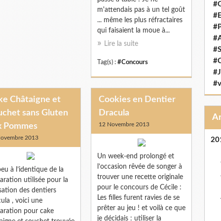
#G
m'attendais pas à un tel goût
#E
... même les plus réfractaires
#P
qui faisaient la moue à...
#
Lire la suite
#S
#C
Tag(s) :
#Concours
#J
#v
ke Châtaigne et
Cookies en Dentier
uchet sans Gluten
Dracula
12 Novembre 2013
x Pommes
Novembre 2013
20
Un week-end prolongé et
l’occasion rêvée de songer à
eu à l’identique de la
trouver une recette originale
aration utilisée pour la
pour le concours de Cécile :
isation des dentiers
Les filles furent ravies de se
ula , voici une
prêter au jeu ! et voilà ce que
aration pour cake
je décidais : utiliser la