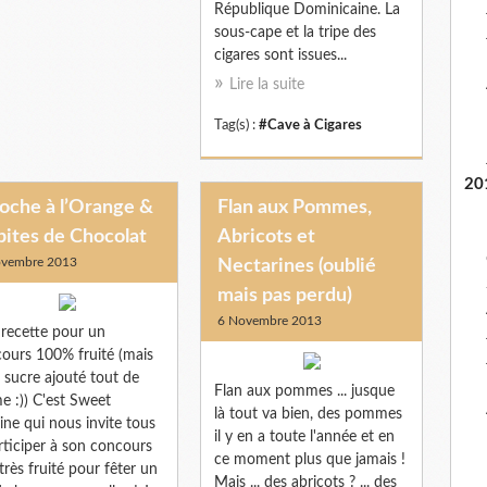
République Dominicaine. La
sous-cape et la tripe des
cigares sont issues...
Lire la suite
Tag(s) :
#Cave à Cigares
20
oche à l’Orange &
Flan aux Pommes,
pites de Chocolat
Abricots et
ovembre 2013
Nectarines (oublié
mais pas perdu)
6 Novembre 2013
recette pour un
ours 100% fruité (mais
 sucre ajouté tout de
Flan aux pommes ... jusque
 :)) C'est Sweet
là tout va bien, des pommes
ine qui nous invite tous
il y en a toute l'année et en
rticiper à son concours
ce moment plus que jamais !
 très fruité pour fêter un
Mais ... des abricots ? ... des