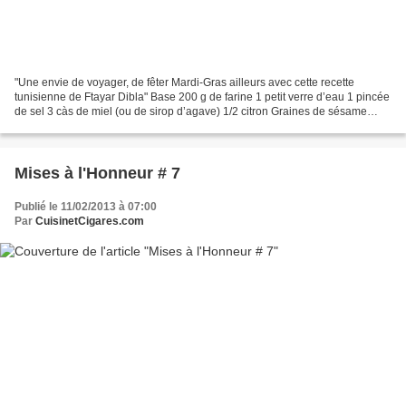
"Une envie de voyager, de fêter Mardi-Gras ailleurs avec cette recette
tunisienne de Ftayar Dibla" Base 200 g de farine 1 petit verre d’eau 1 pincée
de sel 3 càs de miel (ou de sirop d’agave) 1/2 citron Graines de sésame
Huile de friture Préparation Mettre...
Mises à l'Honneur # 7
Publié le 11/02/2013 à 07:00
Par
CuisinetCigares.com