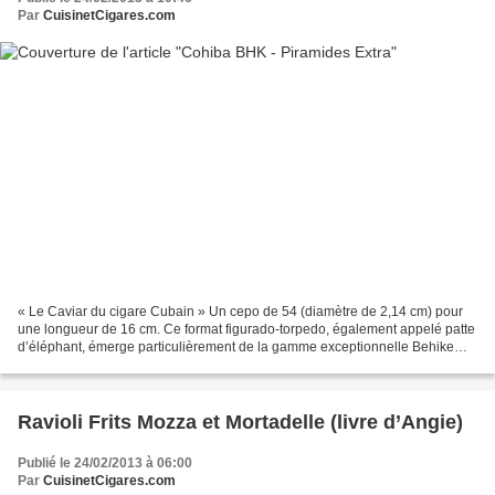
Par
CuisinetCigares.com
« Le Caviar du cigare Cubain » Un cepo de 54 (diamètre de 2,14 cm) pour
une longueur de 16 cm. Ce format figurado-torpedo, également appelé patte
d’éléphant, émerge particulièrement de la gamme exceptionnelle Behike
(BHK). Le nom de la marque prestigieuse...
Ravioli Frits Mozza et Mortadelle (livre d’Angie)
Publié le 24/02/2013 à 06:00
Par
CuisinetCigares.com