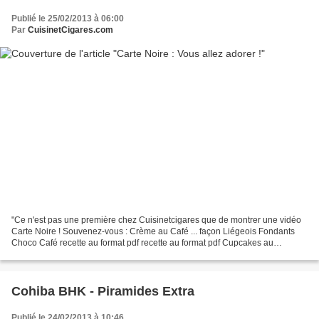
Publié le 25/02/2013 à 06:00
Par
CuisinetCigares.com
"Ce n'est pas une première chez Cuisinetcigares que de montrer une vidéo
Carte Noire ! Souvenez-vous : Crème au Café ... façon Liégeois Fondants
Choco Café recette au format pdf recette au format pdf Cupcakes au
Tiramisu Macarons croquants Café Chocolat...
Cohiba BHK - Piramides Extra
Publié le 24/02/2013 à 10:46