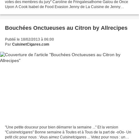
votes des membres du jury" Caroline de Fringalesathome Galou de Once
Upon A Cook Isabel de Food Evasion Jenny de La Cuisine de Jenny
Juekiblog de Chez Jue Lorraine de Kitch'n...
Bouchées Onctueuses au Citron by Allrecipes
Publié le 18/02/2013 à 06:00
Par
CuisinetCigares.com
"Une petite douceur pour bien démarrer la semaine ..." Et la version
"Cuisinetcigares" Bonne semaine à Toutes et à Tous de la part de -oOo- Un
petit clic pour nous : Vous aimez Cuisinetcigares ... Votez pour nous : un