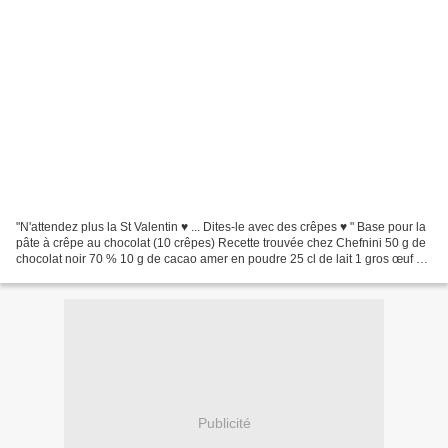
"N'attendez plus la St Valentin ♥ ... Dites-le avec des crêpes ♥ " Base pour la
pâte à crêpe au chocolat (10 crêpes) Recette trouvée chez Chefnini 50 g de
chocolat noir 70 % 10 g de cacao amer en poudre 25 cl de lait 1 gros œuf 15
g de sucre 100 g de...
Publicité