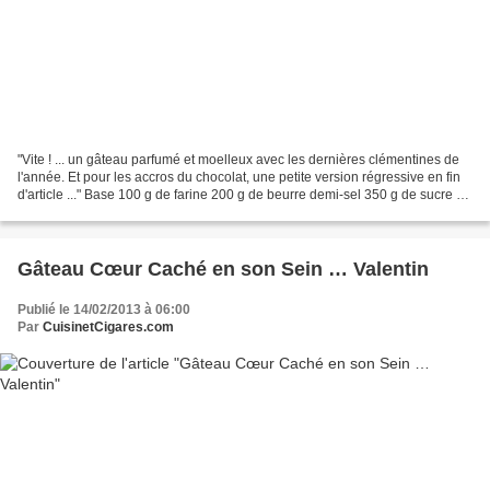
"Vite ! ... un gâteau parfumé et moelleux avec les dernières clémentines de
l'année. Et pour les accros du chocolat, une petite version régressive en fin
d'article ..." Base 100 g de farine 200 g de beurre demi-sel 350 g de sucre en
poudre (250 g pour...
Gâteau Cœur Caché en son Sein … Valentin
Publié le 14/02/2013 à 06:00
Par
CuisinetCigares.com