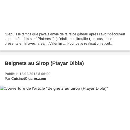
"Depuis le temps que j’avais envie de faire ce gâteau après l’avoir découvert
la première fois sur " Pinterest ", ( c’était une citrouille ), l’occasion se
présente enfin avec la Saint Valentin … Pour cette réalisation et cet
assemblage j’ai utilisé 2...
Beignets au Sirop (Ftayar Dibla)
Publié le 13/02/2013 à 06:00
Par
CuisinetCigares.com