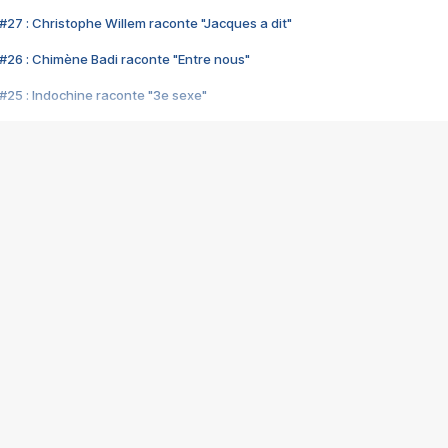
#27 : Christophe Willem raconte "Jacques a dit"
#26 : Chimène Badi raconte "Entre nous"
#25 : Indochine raconte "3e sexe"
#24 : Zaho raconte "C'est chelou"
#23 : Patrick Bruel raconte "Au café des délices"
#22 : Kyo raconte "Le chemin"
#21 : Nolwenn Leroy raconte "Cassé"
#20 : Patrick Hernandez raconte "Born to be alive"
#19 : Lorie raconte "Près de moi"
#18 : Michael Jones raconte "A nos actes manqués" (avec Jean-Jacque
#17 : Khaled raconte "Aïcha"
#16 : Corneille raconte "Parce qu'on vient de loin"