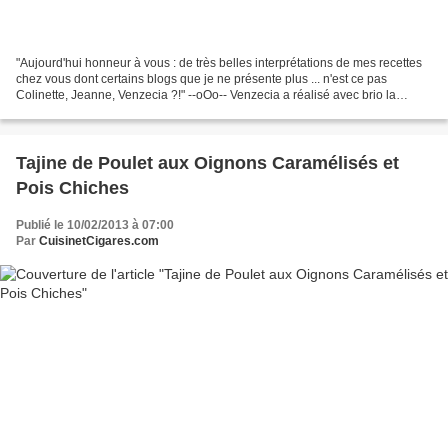
"Aujourd'hui honneur à vous : de très belles interprétations de mes recettes
chez vous dont certains blogs que je ne présente plus ... n'est ce pas
Colinette, Jeanne, Venzecia ?!" --oOo-- Venzecia a réalisé avec brio la
Souris d'Agneau (un petit clic...
Tajine de Poulet aux Oignons Caramélisés et
Pois Chiches
Publié le 10/02/2013 à 07:00
Par
CuisinetCigares.com