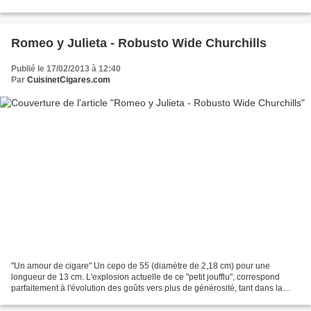
vote/jour/personne ♥ Merci ♥ Un grand...
Romeo y Julieta - Robusto Wide Churchills
Publié le 17/02/2013 à 12:40
Par
CuisinetCigares.com
"Un amour de cigare" Un cepo de 55 (diamètre de 2,18 cm) pour une
longueur de 13 cm. L'explosion actuelle de ce "petit joufflu", correspond
parfaitement à l'évolution des goûts vers plus de générosité, tant dans la
puissance que dans le caractère aromatique...