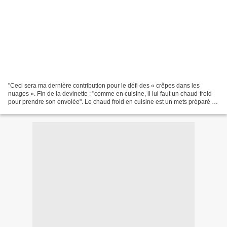
"Ceci sera ma dernière contribution pour le défi des « crêpes dans les
nuages ». Fin de la devinette : "comme en cuisine, il lui faut un chaud-froid
pour prendre son envolée". Le chaud froid en cuisine est un mets préparé à
chaud et nappé de sauce mais...