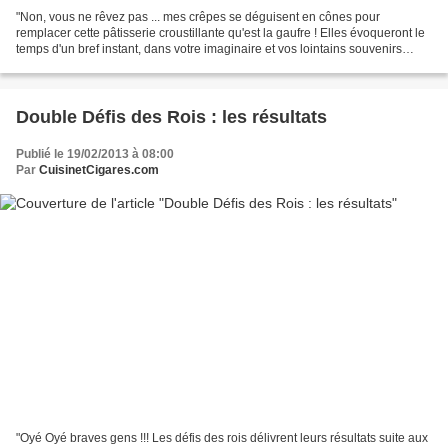
"Non, vous ne rêvez pas ... mes crêpes se déguisent en cônes pour
remplacer cette pâtisserie croustillante qu'est la gaufre ! Elles évoqueront le
temps d'un bref instant, dans votre imaginaire et vos lointains souvenirs
d'enfants, les fêtes foraines,...
Double Défis des Rois : les résultats
Publié le 19/02/2013 à 08:00
Par
CuisinetCigares.com
"Oyé Oyé braves gens !!! Les défis des rois délivrent leurs résultats suite aux