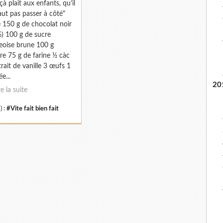
çà plait aux enfants, qu’il
aut pas passer à côté"
 150 g de chocolat noir
) 100 g de sucre
eoise brune 100 g
re 75 g de farine ½ càc
trait de vanille 3 œufs 1
e...
20
re la suite
) :
#Vite fait bien fait