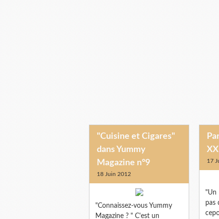
"Cuisine et Cigares"
Pa
dans Yummy
XX
17 J
Magazine n°9
18 Juin 2012
"Un 
pas 
"Connaissez-vous Yummy
cepo
Magazine ? " C'est un