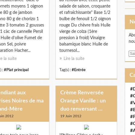
 méditerranée" Base 8
au fenouil avec cette petite
rnets moyens 1 oignon
salade de saison, croquante
e 80 g de jambon
et rafraîchissante" Base 1/2
ano 80 g de chorizo 1
bulbe de fenouil 1/2 oignon
tte 3 tomates 2 gousses
rouge Du chèvre frais Huile
l 1 càc de cannelle Persil
vierge de colza (1ère
Abo
s Huile d’olive Fumet de
pression à froid) Vinaigre
nou
son Sel, poivre
balsamique blanc Huile de
aration Hacher...
tournesol...
E
re la suite
Lire la suite
m
a
) :
#Plat principal
Tag(s) :
#Entrée
i
l
#D
ndiant aux
Crème Renversée
#
rises Noires de ma
Orange Vanille : un
#V
and-Mère
duo renversant …
#B
uin 2012
19 Juin 2012
#P
#C
#A