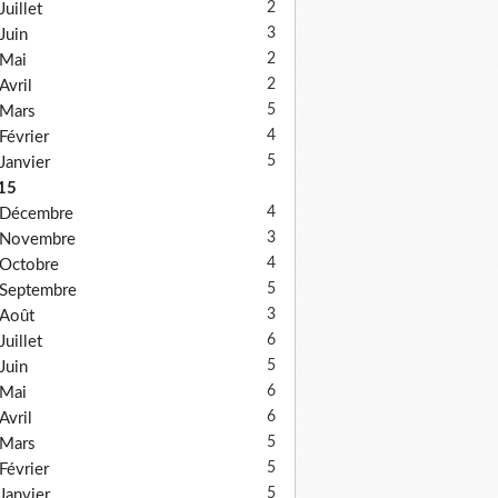
2
Juillet
3
Juin
2
Mai
2
Avril
5
Mars
4
Février
5
Janvier
15
4
Décembre
3
Novembre
4
Octobre
5
Septembre
3
Août
6
Juillet
5
Juin
6
Mai
6
Avril
5
Mars
5
Février
5
Janvier