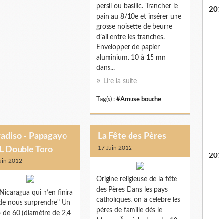
persil ou basilic. Trancher le
20
pain au 8/10e et insérer une
grosse noisette de beurre
d’ail entre les tranches.
Envelopper de papier
aluminium. 10 à 15 mn
dans...
Lire la suite
Tag(s) :
#Amuse bouche
radiso - Papagayo
La Fête des Pères
17 Juin 2012
L Double Toro
20
uin 2012
Origine religieuse de la fête
des Pères Dans les pays
Nicaragua qui n’en finira
catholiques, on a célébré les
de nous surprendre" Un
pères de famille dès le
 de 60 (diamètre de 2,4