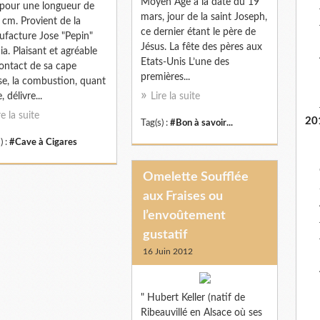
Moyen Âge à la date du 19
pour une longueur de
mars, jour de la saint Joseph,
 cm. Provient de la
ce dernier étant le père de
facture Jose "Pepin"
Jésus. La fête des pères aux
ia. Plaisant et agréable
Etats-Unis L’une des
ontact de sa cape
premières...
se, la combustion, quant
e, délivre...
Lire la suite
re la suite
20
Tag(s) :
#Bon à savoir...
) :
#Cave à Cigares
Omelette Soufflée
aux Fraises ou
l’envoûtement
gustatif
16 Juin 2012
" Hubert Keller (natif de
Ribeauvillé en Alsace où ses