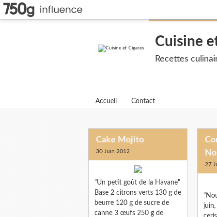
Cuisine e
Recettes culina
Accueil
Contact
Cake Mojito
Con
30 Juin 2012
No
27 J
"Un petit goût de la Havane"
Base 2 citrons verts 130 g de
"Nou
beurre 120 g de sucre de
juin
canne 3 œufs 250 g de
ceris