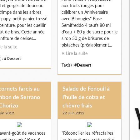
il et gorgés de douceur.
aux fruits rouges pour
rimpe dans les arbres
célébrer un Anniversaire
 papy, petit panier tressé
avec 9 bougies" Base
ceinture, pour les cueillir
Semifreddo 4 œufs 80 ml
ut de bras. Cette année
d’eau + 80 g de sucre pour le
nfiture de cerises...
sirop 50 g de brisures de
pistaches (préalablement...
re la suite
Lire la suite
) :
#Dessert
Tag(s) :
#Dessert
ornets farcis au
Salade de Fenouil à
mbon de Serrano
l’huile de colza et
Chorizo
chèvre frais
uin 2012
22 Juin 2012
avant-goût de vacances
"Réconcilier les réfractaires