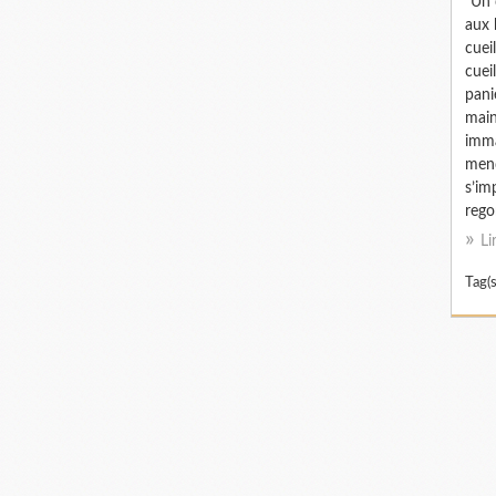
"Un 
aux 
cuei
cuei
pani
main
imma
mend
s’im
regor
Li
Tag(s