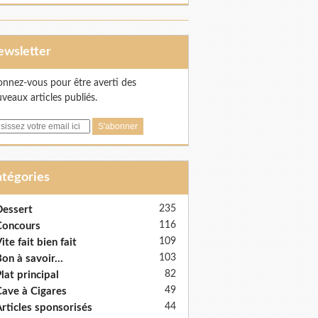
Newsletter
nnez-vous pour être averti des
veaux articles publiés.
Catégories
235
essert
116
Concours
109
ite fait bien fait
103
on à savoir...
82
lat principal
49
ave à Cigares
44
rticles sponsorisés