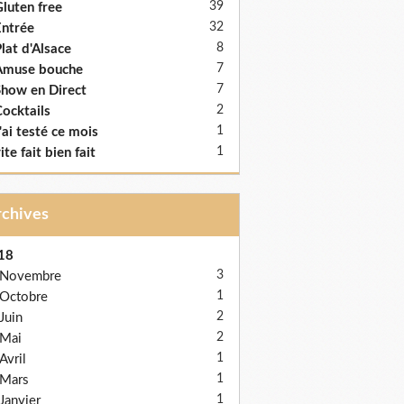
39
luten free
32
ntrée
8
lat d'Alsace
7
Amuse bouche
7
how en Direct
2
ocktails
1
'ai testé ce mois
1
ite fait bien fait
Archives
18
3
Novembre
1
Octobre
2
Juin
2
Mai
1
Avril
1
Mars
1
Janvier