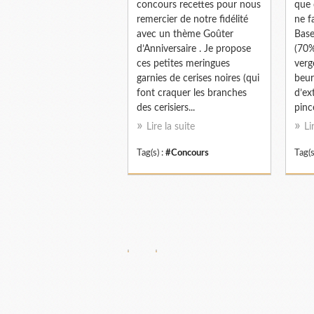
concours recettes pour nous
que 
remercier de notre fidélité
ne f
avec un thème Goûter
Base
d’Anniversaire . Je propose
(70%
ces petites meringues
verg
garnies de cerises noires (qui
beur
font craquer les branches
d’ex
des cerisiers...
pincé
Lire la suite
Li
Tag(s) :
#Concours
Tag(s