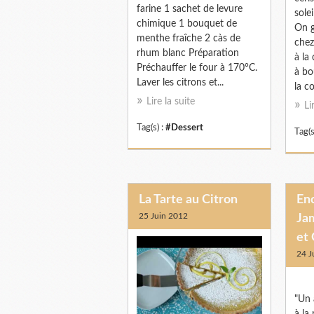
farine 1 sachet de levure
sole
chimique 1 bouquet de
On g
menthe fraîche 2 càs de
chez
rhum blanc Préparation
à la 
Préchauffer le four à 170°C.
à bo
Laver les citrons et...
la co
Lire la suite
Li
Tag(s) :
#Dessert
Tag(s
La Tarte au Citron
Enc
25 Juin 2012
Ja
et 
24 J
"Un 