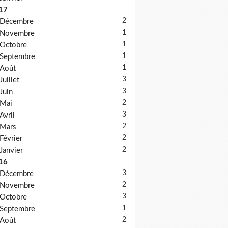
17
2
Décembre
1
Novembre
1
Octobre
1
Septembre
1
Août
3
Juillet
3
Juin
2
Mai
3
Avril
2
Mars
2
Février
2
Janvier
16
3
Décembre
2
Novembre
3
Octobre
1
Septembre
2
Août