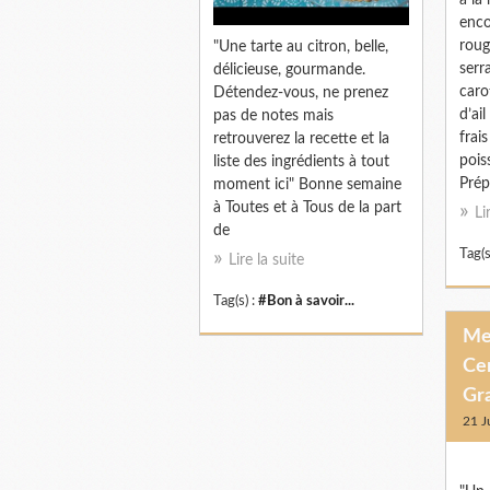
à la
enco
roug
"Une tarte au citron, belle,
serr
délicieuse, gourmande.
caro
Détendez-vous, ne prenez
d’ai
pas de notes mais
frai
retrouverez la recette et la
pois
liste des ingrédients à tout
Prép
moment ici" Bonne semaine
à Toutes et à Tous de la part
Li
de
Tag(s
Lire la suite
Tag(s) :
#Bon à savoir...
Me
Ce
Gr
21 J