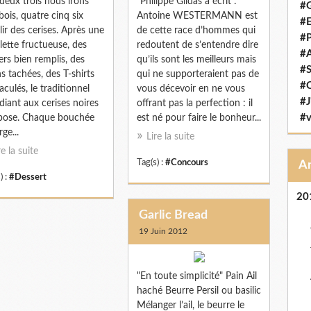
deux trois nous irons
"Philippe Gildas a écrit :
#G
bois, quatre cinq six
Antoine WESTERMANN est
#E
llir des cerises. Après une
de cette race d’hommes qui
#P
llette fructueuse, des
redoutent de s’entendre dire
#
ers bien remplis, des
qu’ils sont les meilleurs mais
#S
s tachées, des T-shirts
qui ne supporteraient pas de
#C
culés, le traditionnel
vous décevoir en ne vous
#J
iant aux cerises noires
offrant pas la perfection : il
#v
pose. Chaque bouchée
est né pour faire le bonheur...
ge...
Lire la suite
re la suite
Tag(s) :
#Concours
) :
#Dessert
20
Garlic Bread
19 Juin 2012
"En toute simplicité" Pain Ail
haché Beurre Persil ou basilic
Mélanger l’ail, le beurre le