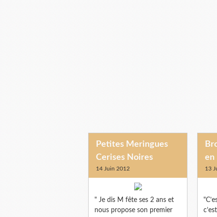
Petites Meringues
Br
Cerises Noires
en
14 Juin 2012
13 J
" Je dis M fête ses 2 ans et
"C’e
nous propose son premier
c’est