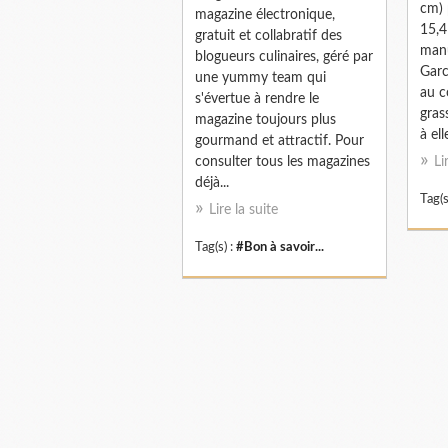
cm) 
magazine électronique,
15,4
gratuit et collabratif des
manu
blogueurs culinaires, géré par
Garc
une yummy team qui
au c
s'évertue à rendre le
gras
magazine toujours plus
à ell
gourmand et attractif. Pour
consulter tous les magazines
Li
déjà...
Tag(s
Lire la suite
Tag(s) :
#Bon à savoir...