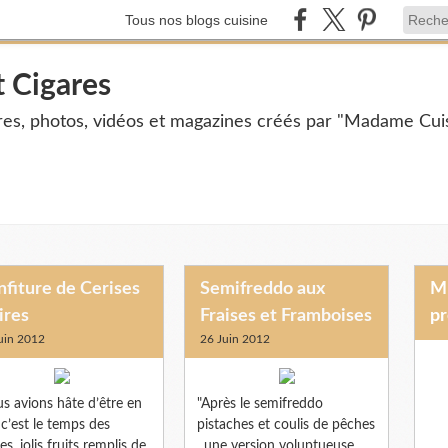
Tous nos blogs cuisine
t Cigares
ires, photos, vidéos et magazines créés par "Madame Cuis
fiture de Cerises
Semifreddo aux
Mme Cuisine et Mr Cigares vous
ires
Fraises et Framboises
pr
uin 2012
26 Juin 2012
s avions hâte d’être en
"Après le semifreddo
, c’est le temps des
pistaches et coulis de pêches
es, jolis fruits remplis de
, une version voluptueuse