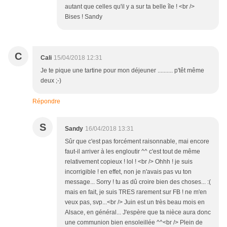
autant que celles qu'il y a sur ta belle île ! <br />
Bises ! Sandy
C
Cali
15/04/2018 12:31
Je te pique une tartine pour mon déjeuner .......... p'têt même
deux ;-)
Répondre
S
Sandy
16/04/2018 13:31
Sûr que c'est pas forcément raisonnable, mai encore
faut-il arriver à les engloutir ^^ c'est tout de même
relativement copieux ! lol ! <br /> Ohhh ! je suis
incorrigible ! en effet, non je n'avais pas vu ton
message... Sorry ! tu as dû croire bien des choses... :(
mais en fait, je suis TRES rarement sur FB ! ne m'en
veux pas, svp...<br /> Juin est un très beau mois en
Alsace, en général... J'espère que ta nièce aura donc
une communion bien ensoleillée ^^<br /> Plein de