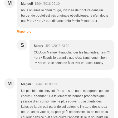
M
ManueB
15/04/2018 09:10
nous on aime le chou rouge, ton idée de l'inclure dans un
burger de poulet est très originale et délicieuse, je n'en doute
pas !<br /> <br /> bon dimanche<br /> <br /> manue :)
Répondre
S
Sandy
15/04/2018 23:39
COUcou Manue ! Faut changer les habitudes, hein ?!
<br /> Et puis je garantis que c'est franchement bon
^^ <br /> Belle semaine à toi !<br /> Bises, Sandy
M
Magali
15/04/2018 06:33
Un plat bien de chez toi. Dans le sud, nous mangeons peu de
choux. Cependant, il a tellement de bonnes propriétés que
j’essaie d’en consommer le plus souvent. J’ai planté des
kales au jardin et à partir de cet automne il y aura des choux
de Bruxelles violets, au petit goût de noisette. Tu as mis de la
couleur dans ce plat et ça ouvre l’appétit !!!! Je te souhaite un