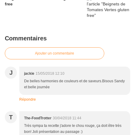
free
Commentaires
Ajouter un commentaire
J
jackie
15/05/2018 12:10
De belles harmonies de couleurs et de saveurs.Bisous Sandy
et belle journée
Répondre
T
The-FoodTrotter
30/04/2018 11:44
Très sympa ta recette j'adore le chou rouge, ça doit être très
bon! Joli présentation au passage :)