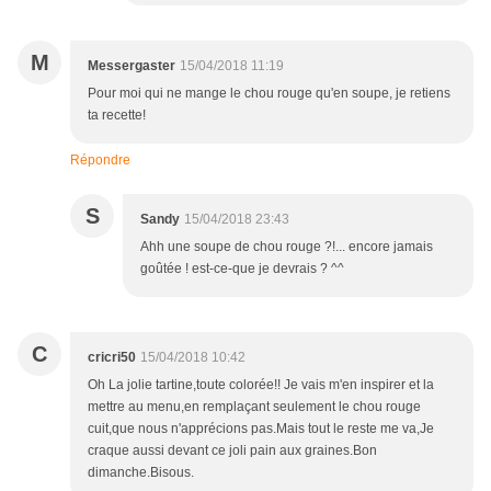
M
Messergaster
15/04/2018 11:19
Pour moi qui ne mange le chou rouge qu'en soupe, je retiens
ta recette!
Répondre
S
Sandy
15/04/2018 23:43
Ahh une soupe de chou rouge ?!... encore jamais
goûtée ! est-ce-que je devrais ? ^^
C
cricri50
15/04/2018 10:42
Oh La jolie tartine,toute colorée!! Je vais m'en inspirer et la
mettre au menu,en remplaçant seulement le chou rouge
cuit,que nous n'apprécions pas.Mais tout le reste me va,Je
craque aussi devant ce joli pain aux graines.Bon
dimanche.Bisous.