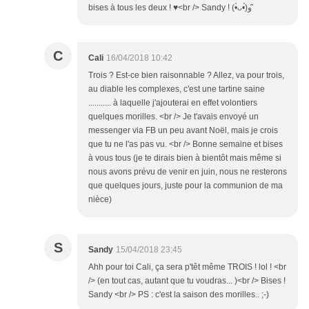
bises à tous les deux ! ♥<br /> Sandy ! (•̀ᴗ•́)و ̑̑
C
Cali
16/04/2018 10:42
Trois ? Est-ce bien raisonnable ? Allez, va pour trois,
au diable les complexes, c'est une tartine saine
........... à laquelle j'ajouterai en effet volontiers
quelques morilles. <br /> Je t'avais envoyé un
messenger via FB un peu avant Noël, mais je crois
que tu ne l'as pas vu. <br /> Bonne semaine et bises
à vous tous (je te dirais bien à bientôt mais même si
nous avons prévu de venir en juin, nous ne resterons
que quelques jours, juste pour la communion de ma
nièce)
S
Sandy
15/04/2018 23:45
Ahh pour toi Cali, ça sera p'têt même TROIS ! lol ! <br
/> (en tout cas, autant que tu voudras... )<br /> Bises !
Sandy <br /> PS : c'est la saison des morilles.. ;-)