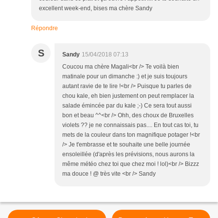
excellent week-end, bises ma chère Sandy
Répondre
S
Sandy
15/04/2018 07:13
Coucou ma chère Magali<br /> Te voilà bien
matinale pour un dimanche :) et je suis toujours
autant ravie de te lire !<br /> Puisque tu parles de
chou kale, eh bien justement on peut remplacer la
salade émincée par du kale ;-) Ce sera tout aussi
bon et beau ^^<br /> Ohh, des choux de Bruxelles
violets ?? je ne connaissais pas.... En tout cas toi, tu
mets de la couleur dans ton magnifique potager !<br
/> Je t'embrasse et te souhaite une belle journée
ensoleillée (d'après les prévisions, nous aurons la
même météo chez toi que chez moi ! lol)<br /> Bizzz
ma douce ! @ très vite <br /> Sandy