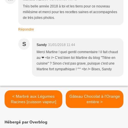
Très belle année 2018 à toi et les tiens pour ce nouveau
millésime et merci pour tes recettes saines et accompagnées
de très jolies photos.
Répondre
S
Sandy
31/01/2018 11:44
Merci Martine ! quel gentil commentaire ! il fait chaud
au ❤ <br /> C'est bien toi Martine du blog "Titine en
cuisine" ? Sinon c'est pas grave, puisque c'est une
Martine fort sympathique ! ^^ <br /> Bises, Sandy
< Marbré aux Légumes
Gâteau Chocolat à l'Orange
Racines [cuisson vapeur]
entière >
Hébergé par Overblog