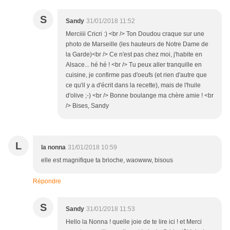
S
Sandy
31/01/2018 11:52
Merciiii Cricri :) <br /> Ton Doudou craque sur une
photo de Marseille (les hauteurs de Notre Dame de
la Garde)<br /> Ce n'est pas chez moi, j'habite en
Alsace... hé hé ! <br /> Tu peux aller tranquille en
cuisine, je confirme pas d'oeufs (et rien d'autre que
ce qu'il y a d'écrit dans la recette), mais de l'huile
d'olive ;-) <br /> Bonne boulange ma chère amie ! <br
/> Bises, Sandy
L
la nonna
31/01/2018 10:59
elle est magnifique ta brioche, waowww, bisous
Répondre
S
Sandy
31/01/2018 11:53
Hello la Nonna ! quelle joie de te lire ici ! et Merci