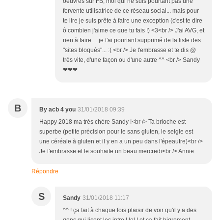
oeuvres sur FB, moi qui ne suis pourtant pas une
fervente utilisatrice de ce réseau social... mais pour
te lire je suis prête à faire une exception (c'est te dire
ô combien j'aime ce que tu fais !) <3<br /> J'ai AVG, et
rien à faire.... je t'ai pourtant supprimé de la liste des
"sites bloqués"... :( <br /> Je t'embrasse et te dis @
très vite, d'une façon ou d'une autre ^^ <br /> Sandy
❤❤❤
B
By acb 4 you
31/01/2018 09:39
Happy 2018 ma très chère Sandy !<br /> Ta brioche est
superbe (petite précision pour le sans gluten, le seigle est
une céréale à gluten et il y en a un peu dans l'épeautre)<br />
Je t'embrasse et te souhaite un beau mercredi<br /> Annie
Répondre
S
Sandy
31/01/2018 11:17
^^ ! ça fait à chaque fois plaisir de voir qu'il y a des