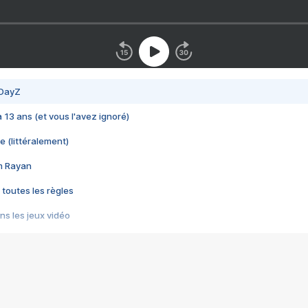
 DayZ
 a 13 ans (et vous l'avez ignoré)
e (littéralement)
im Rayan
 toutes les règles
s les jeux vidéo
us choquant de Rockstar ? - Le scandale BULLY
e plus moche de Steam
du RÊVE tourne au CAUCHEMAR