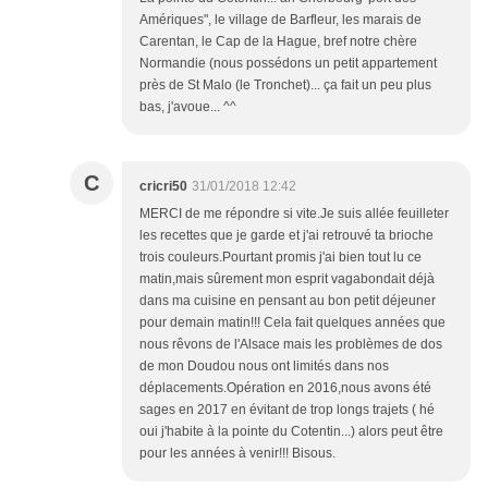
Amériques", le village de Barfleur, les marais de
Carentan, le Cap de la Hague, bref notre chère
Normandie (nous possédons un petit appartement
près de St Malo (le Tronchet)... ça fait un peu plus
bas, j'avoue... ^^
C
cricri50
31/01/2018 12:42
MERCI de me répondre si vite.Je suis allée feuilleter
les recettes que je garde et j'ai retrouvé ta brioche
trois couleurs.Pourtant promis j'ai bien tout lu ce
matin,mais sûrement mon esprit vagabondait déjà
dans ma cuisine en pensant au bon petit déjeuner
pour demain matin!!! Cela fait quelques années que
nous rêvons de l'Alsace mais les problèmes de dos
de mon Doudou nous ont limités dans nos
déplacements.Opération en 2016,nous avons été
sages en 2017 en évitant de trop longs trajets ( hé
oui j'habite à la pointe du Cotentin...) alors peut être
pour les années à venir!!! Bisous.