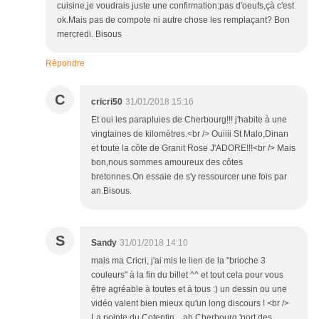
cuisine,je voudrais juste une confirmation:pas d'oeufs,çà c'est
ok.Mais pas de compote ni autre chose les remplaçant? Bon
mercredi. Bisous
Répondre
C
cricri50
31/01/2018 15:16
Et oui les parapluies de Cherbourg!!! j'habite à une
vingtaines de kilomètres.<br /> Ouiiii St Malo,Dinan
et toute la côte de Granit Rose J'ADORE!!!<br /> Mais
bon,nous sommes amoureux des côtes
bretonnes.On essaie de s'y ressourcer une fois par
an.Bisous.
S
Sandy
31/01/2018 14:10
mais ma Cricri, j'ai mis le lien de la "brioche 3
couleurs" à la fin du billet ^^ et tout cela pour vous
être agréable à toutes et à tous :) un dessin ou une
vidéo valent bien mieux qu'un long discours ! <br />
La pointe du Cotentin... ah Cherbourg 'port des