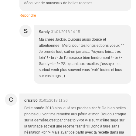
découvrir de nouveaux de belles recettes
Répondre
S
Sandy
31/01/2018 14:15
Ma chère Jackie, toujours aussi douce et
attentionnée ! Merci pour tes longs et bons voeux ^^
Je prends tout, sait-on jamais... "Voyons loin... très
loin" ! <br /> Je t'embrasse bien tendrement ! <br />
Sandy <br /> PS : quant aux recettes, j'essaye... et
surtout venir plus souvent vous "voir" toutes et tous
sur vos blogs ;-)
C
cricri50
31/01/2018 11:26
Belle année 2018 ainsi qu'à tes proches.<br /> De bien belles
photos qui vont me remettre aux pétrin,et mon Doudou craque
sur la dernière,c'est par chez toi?<br /> Il suffit d'être sage sur
la tartinade et c'est une recette "santé"!!! Donc à faire sans
hésitation.<br /> Mais avant de partir avec ta recette dans ma