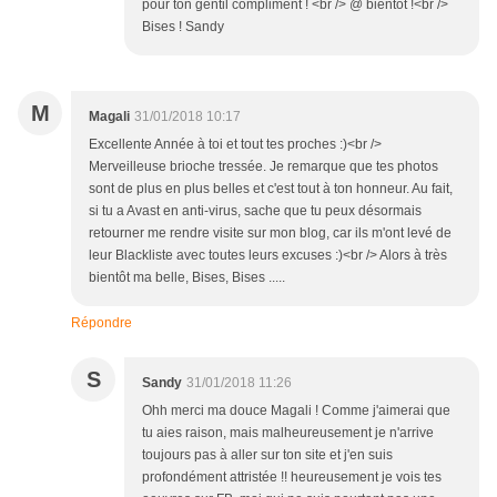
pour ton gentil compliment ! <br /> @ bientôt !<br />
Bises ! Sandy
M
Magali
31/01/2018 10:17
Excellente Année à toi et tout tes proches :)<br />
Merveilleuse brioche tressée. Je remarque que tes photos
sont de plus en plus belles et c'est tout à ton honneur. Au fait,
si tu a Avast en anti-virus, sache que tu peux désormais
retourner me rendre visite sur mon blog, car ils m'ont levé de
leur Blackliste avec toutes leurs excuses :)<br /> Alors à très
bientôt ma belle, Bises, Bises .....
Répondre
S
Sandy
31/01/2018 11:26
Ohh merci ma douce Magali ! Comme j'aimerai que
tu aies raison, mais malheureusement je n'arrive
toujours pas à aller sur ton site et j'en suis
profondément attristée !! heureusement je vois tes