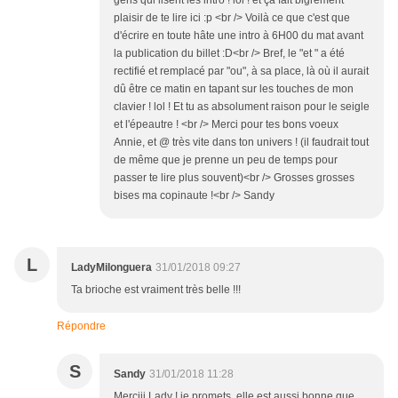
gens qui lisent les intro ! lol ! et ça fait bigrement
plaisir de te lire ici :p <br /> Voilà ce que c'est que
d'écrire en toute hâte une intro à 6H00 du mat avant
la publication du billet :D<br /> Bref, le "et " a été
rectifié et remplacé par "ou", à sa place, là où il aurait
dû être ce matin en tapant sur les touches de mon
clavier ! lol ! Et tu as absolument raison pour le seigle
et l'épeautre ! <br /> Merci pour tes bons voeux
Annie, et @ très vite dans ton univers ! (il faudrait tout
de même que je prenne un peu de temps pour
passer te lire plus souvent)<br /> Grosses grosses
bises ma copinaute !<br /> Sandy
L
LadyMilonguera
31/01/2018 09:27
Ta brioche est vraiment très belle !!!
Répondre
S
Sandy
31/01/2018 11:28
Merciii Lady ! je promets, elle est aussi bonne que