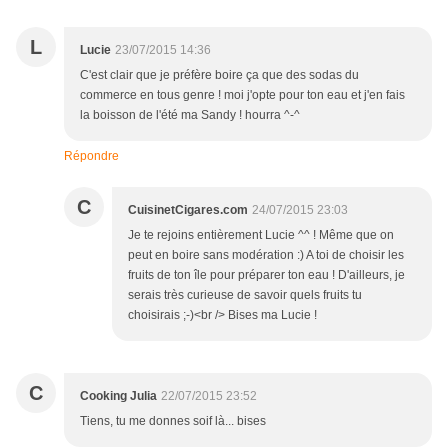
L
Lucie
23/07/2015 14:36
C'est clair que je préfère boire ça que des sodas du
commerce en tous genre ! moi j'opte pour ton eau et j'en fais
la boisson de l'été ma Sandy ! hourra ^-^
Répondre
C
CuisinetCigares.com
24/07/2015 23:03
Je te rejoins entièrement Lucie ^^ ! Même que on
peut en boire sans modération :) A toi de choisir les
fruits de ton île pour préparer ton eau ! D'ailleurs, je
serais très curieuse de savoir quels fruits tu
choisirais ;-)<br /> Bises ma Lucie !
C
Cooking Julia
22/07/2015 23:52
Tiens, tu me donnes soif là... bises