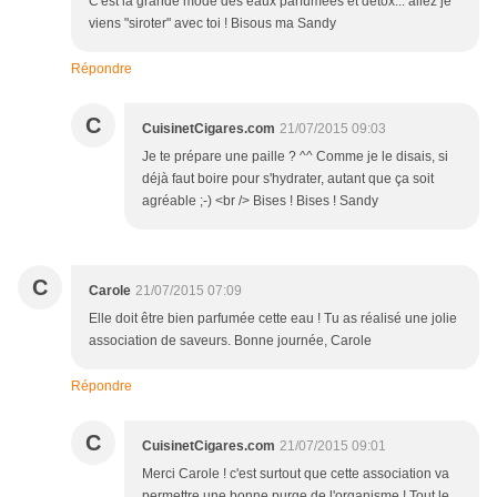
C'est la grande mode des eaux parfumées et detox... allez je
viens "siroter" avec toi ! Bisous ma Sandy
Répondre
C
CuisinetCigares.com
21/07/2015 09:03
Je te prépare une paille ? ^^ Comme je le disais, si
déjà faut boire pour s'hydrater, autant que ça soit
agréable ;-) <br /> Bises ! Bises ! Sandy
C
Carole
21/07/2015 07:09
Elle doit être bien parfumée cette eau ! Tu as réalisé une jolie
association de saveurs. Bonne journée, Carole
Répondre
C
CuisinetCigares.com
21/07/2015 09:01
Merci Carole ! c'est surtout que cette association va
permettre une bonne purge de l'organisme ! Tout le