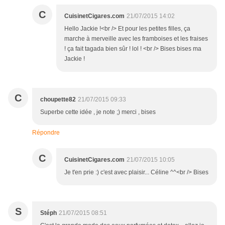
C
CuisinetCigares.com
21/07/2015 14:02
Hello Jackie !<br /> Et pour les petites filles, ça
marche à merveille avec les framboises et les fraises
! ça fait tagada bien sûr ! lol ! <br /> Bises bises ma
Jackie !
C
choupette82
21/07/2015 09:33
Superbe cette idée , je note ;) merci , bises
Répondre
C
CuisinetCigares.com
21/07/2015 10:05
Je t'en prie :) c'est avec plaisir... Céline ^^<br /> Bises
S
Stéph
21/07/2015 08:51