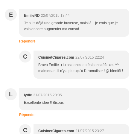
E
EmilieRD
22/07/2015 13:44
Je suis déjà une grande buveuse, mais là... je crois que je
vais encore augmenter ma conso!
Répondre
C
CuisinetCigares.com
22/07/2015 22:24
Bravo Emilie :) tu as donc de très bons réflexes ^^
maintenant il n'y a plus qu'à l'aromatiser ! @ bientôt !
L
lydie
21/07/2015 20:05
Excellente idée !! Bisous
Répondre
C
CuisinetCigares.com
21/07/2015 23:27