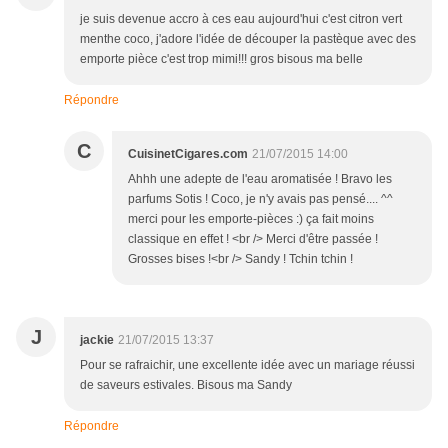
je suis devenue accro à ces eau aujourd'hui c'est citron vert
menthe coco, j'adore l'idée de découper la pastèque avec des
emporte pièce c'est trop mimi!!! gros bisous ma belle
Répondre
C
CuisinetCigares.com
21/07/2015 14:00
Ahhh une adepte de l'eau aromatisée ! Bravo les
parfums Sotis ! Coco, je n'y avais pas pensé.... ^^
merci pour les emporte-pièces :) ça fait moins
classique en effet ! <br /> Merci d'être passée !
Grosses bises !<br /> Sandy ! Tchin tchin !
J
jackie
21/07/2015 13:37
Pour se rafraichir, une excellente idée avec un mariage réussi
de saveurs estivales. Bisous ma Sandy
Répondre