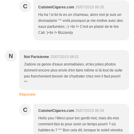
C
CuisinetCigares.com
26/07/2015 00:35
Ha ha ! si toi tu es un chameau, alors moi je suis un
dromadaire ^^ voilà pourquoi je me motive avec des
eaux parfumées ;-) <br /> C'est un plaisir de te lire
Cali :)<br /> Bizzandy
N
Not Parisienne
25/07/2015 08:01
J'adore ce genre d'eaux aromatisées, et tes jolies photos
donnent encore plus envie d'en faire même si là tout de suite
pas franchement besoin de s'hydrater chez moi il faut pourri
^^
Répondre
C
CuisinetCigares.com
26/07/2015 00:34
Hello you ! Merci pour ton gentil mot, mais dis-moi
comment fais-tu pour avoir un temps pourri ? où
habites-tu ? ^^ Bon cela dit, lorsque le soleil viendra