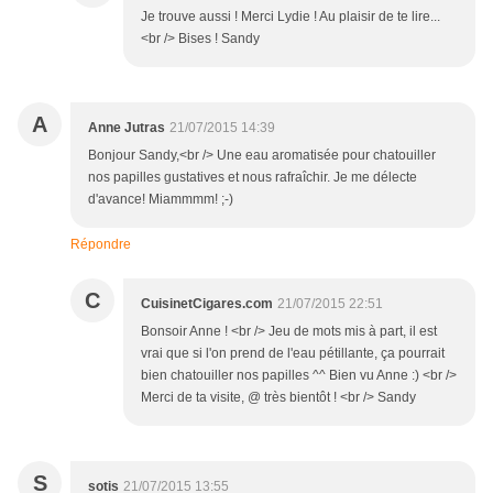
Je trouve aussi ! Merci Lydie ! Au plaisir de te lire...
<br /> Bises ! Sandy
A
Anne Jutras
21/07/2015 14:39
Bonjour Sandy,<br /> Une eau aromatisée pour chatouiller
nos papilles gustatives et nous rafraîchir. Je me délecte
d'avance! Miammmm! ;-)
Répondre
C
CuisinetCigares.com
21/07/2015 22:51
Bonsoir Anne ! <br /> Jeu de mots mis à part, il est
vrai que si l'on prend de l'eau pétillante, ça pourrait
bien chatouiller nos papilles ^^ Bien vu Anne :) <br />
Merci de ta visite, @ très bientôt ! <br /> Sandy
S
sotis
21/07/2015 13:55