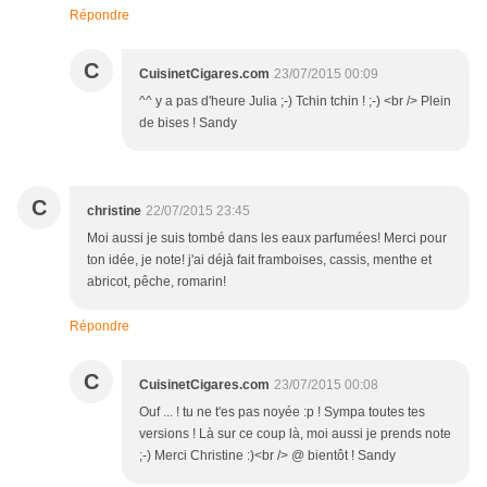
Répondre
C
CuisinetCigares.com
23/07/2015 00:09
^^ y a pas d'heure Julia ;-) Tchin tchin ! ;-) <br /> Plein
de bises ! Sandy
C
christine
22/07/2015 23:45
Moi aussi je suis tombé dans les eaux parfumées! Merci pour
ton idée, je note! j'ai déjà fait framboises, cassis, menthe et
abricot, pêche, romarin!
Répondre
C
CuisinetCigares.com
23/07/2015 00:08
Ouf ... ! tu ne t'es pas noyée :p ! Sympa toutes tes
versions ! Là sur ce coup là, moi aussi je prends note
;-) Merci Christine :)<br /> @ bientôt ! Sandy