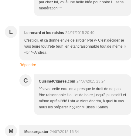
par chez toi, voilà une belle idée pour boire !... sans
modération ^^
L
Le renard et les raisins
24/07/2015 20:40
C'est joli, et ça donne envie de siroter !<br /> C'est décider, je
vais boire tout l'été (euh..en étant raisonnable tout de même !)
<br /> Andréa
Répondre
C
CuisinetCigares.com
24/07/2015 23:24
^^ avec cette eau, on a presque le droit de ne pas
être raisonnable ! lol ! et de boire jusqu'à plus soif ! et
même après l'été ! <br /> Alors Andréa, à quoi tu vas
nous les préparer ? ;-)<br /> Bises ! Sandy
M
Messergaster
24/07/2015 16:34