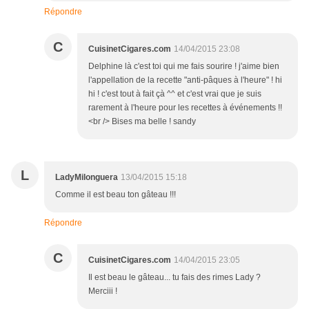
Répondre
C
CuisinetCigares.com
14/04/2015 23:08
Delphine là c'est toi qui me fais sourire ! j'aime bien
l'appellation de la recette "anti-pâques à l'heure" ! hi
hi ! c'est tout à fait çà ^^ et c'est vrai que je suis
rarement à l'heure pour les recettes à événements !!
<br /> Bises ma belle ! sandy
L
LadyMilonguera
13/04/2015 15:18
Comme il est beau ton gâteau !!!
Répondre
C
CuisinetCigares.com
14/04/2015 23:05
Il est beau le gâteau... tu fais des rimes Lady ?
Merciii !