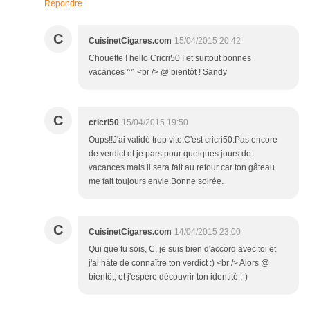
Répondre
C
CuisinetCigares.com
15/04/2015 20:42
Chouette ! hello Cricri50 ! et surtout bonnes
vacances ^^ <br /> @ bientôt ! Sandy
C
cricri50
15/04/2015 19:50
Oups!!J'ai validé trop vite.C'est cricri50.Pas encore
de verdict et je pars pour quelques jours de
vacances mais il sera fait au retour car ton gâteau
me fait toujours envie.Bonne soirée.
C
CuisinetCigares.com
14/04/2015 23:00
Qui que tu sois, C, je suis bien d'accord avec toi et
j'ai hâte de connaître ton verdict :) <br /> Alors @
bientôt, et j'espère découvrir ton identité ;-)