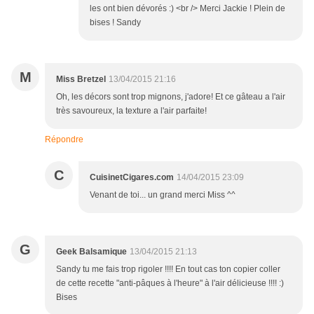
les ont bien dévorés :) <br /> Merci Jackie ! Plein de
bises ! Sandy
M
Miss Bretzel
13/04/2015 21:16
Oh, les décors sont trop mignons, j'adore! Et ce gâteau a l'air
très savoureux, la texture a l'air parfaite!
Répondre
C
CuisinetCigares.com
14/04/2015 23:09
Venant de toi... un grand merci Miss ^^
G
Geek Balsamique
13/04/2015 21:13
Sandy tu me fais trop rigoler !!!! En tout cas ton copier coller
de cette recette "anti-pâques à l'heure" à l'air délicieuse !!!! :)
Bises