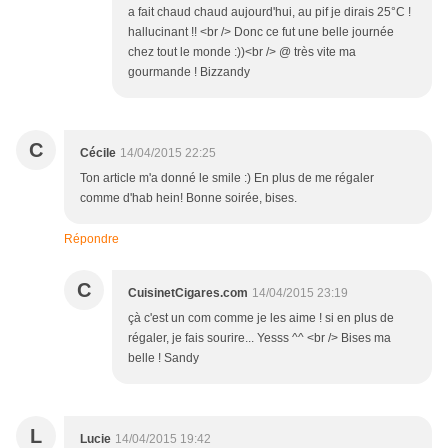
a fait chaud chaud aujourd'hui, au pif je dirais 25°C !
hallucinant !! <br /> Donc ce fut une belle journée
chez tout le monde :))<br /> @ très vite ma
gourmande ! Bizzandy
C
Cécile
14/04/2015 22:25
Ton article m'a donné le smile :) En plus de me régaler
comme d'hab hein! Bonne soirée, bises.
Répondre
C
CuisinetCigares.com
14/04/2015 23:19
çà c'est un com comme je les aime ! si en plus de
régaler, je fais sourire... Yesss ^^ <br /> Bises ma
belle ! Sandy
L
Lucie
14/04/2015 19:42