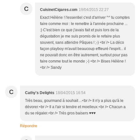
C
CuisinetCigares.com
19/04/2015 22:27
Exact Hélène ! l'essentiel c'est d'arriver ^^ tu comptes
faire comme moi : le remettre à l'année prochaine ...
:) C'est bien ce que j'avais fait et puis lors de la
dégustation je me suis promis de le refaire plus
souvent, sans attendre Pâques ! ;-) <br /> La déco
façon playboy m'avait beaucoup effleuré l'esprit... il
ne pouvait donc en être autrement, surtout pour pas
faire comme tout le monde ;-) <br /> Bises Hélène !
<br /> Sandy
C
Cathy's Delights
18/04/2015 16:54
Très beau, gourmand à souhait ...<br /> Il n'y a plus qu'à le
dévorer.<br /> Il a l'air si tendre et moelleux.<br /> Chacun a
du se régaler.<br /> Très gros baisers ♥♥♥
Répondre