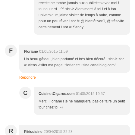
recette ne tombe jamais aux oubliettes avec moi !
tout ou tard... ^^ <br /> Alors merci à toi ! et à ton
univers que j'aime visiter de temps à autre, comme
pour un peu rêver ! <br /> @ bientôt verO, @ très vite
certainement ! <br /> Sandy
F
Floriane
01/05/2015 11:59
Un beau gâteau, bien parfumé et très bien décoré ! <br /> <br
/> viens visiter ma page : florianecuisine.canalblog.com/
Répondre
C
CuisinetCigares.com
01/05/2015 19:57
Merci Floriane ! je ne manquerai pas de faire un petit
tour chez toi ;-)
R
Riricuisine
20/04/2015 22:23