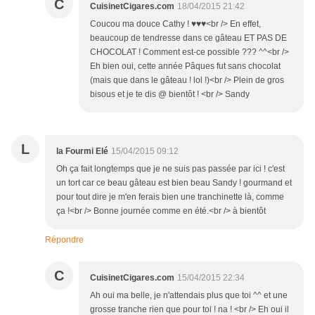
C
CuisinetCigares.com
18/04/2015 21:42
Coucou ma douce Cathy ! ♥♥♥<br /> En effet,
beaucoup de tendresse dans ce gâteau ET PAS DE
CHOCOLAT ! Comment est-ce possible ??? ^^<br />
Eh bien oui, cette année Pâques fut sans chocolat
(mais que dans le gâteau ! lol !)<br /> Plein de gros
bisous et je te dis @ bientôt ! <br /> Sandy
L
la Fourmi Elé
15/04/2015 09:12
Oh ça fait longtemps que je ne suis pas passée par ici ! c'est
un tort car ce beau gâteau est bien beau Sandy ! gourmand et
pour tout dire je m'en ferais bien une tranchinette là, comme
ça !<br /> Bonne journée comme en été.<br /> à bientôt
Répondre
C
CuisinetCigares.com
15/04/2015 22:34
Ah oui ma belle, je n'attendais plus que toi ^^ et une
grosse tranche rien que pour toi ! na ! <br /> Eh oui il