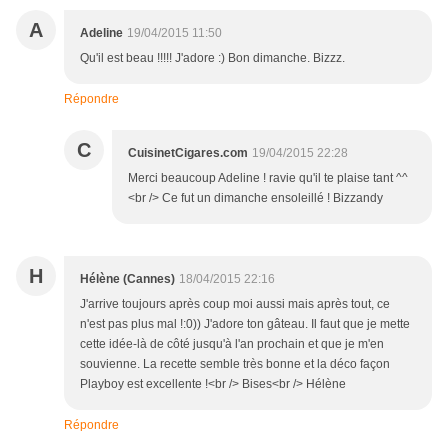
A
Adeline
19/04/2015 11:50
Qu'il est beau !!!!! J'adore :) Bon dimanche. Bizzz.
Répondre
C
CuisinetCigares.com
19/04/2015 22:28
Merci beaucoup Adeline ! ravie qu'il te plaise tant ^^
<br /> Ce fut un dimanche ensoleillé ! Bizzandy
H
Hélène (Cannes)
18/04/2015 22:16
J'arrive toujours après coup moi aussi mais après tout, ce
n'est pas plus mal !:0)) J'adore ton gâteau. Il faut que je mette
cette idée-là de côté jusqu'à l'an prochain et que je m'en
souvienne. La recette semble très bonne et la déco façon
Playboy est excellente !<br /> Bises<br /> Hélène
Répondre