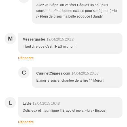
Allez va Stéph, on va fêter Pâques un peu plus
souvent !.... ^^ la bonne excuse pour se régaler :) <br
/> Plein de bises ma belle et douce ! Sandy
M
Messergaster
12/04/2015 20:12
il faut dire que c'est TRES mignon !
Répondre
C
CuisinetCigares.com
14/04/2015 23:03
Et moi je suis enchantée de te lire ^^ Merci !
L
Lydie
12/04/2015 16:48
Délicieux et magnifique !! Bravo et merci <br /> Bisous
Répondre