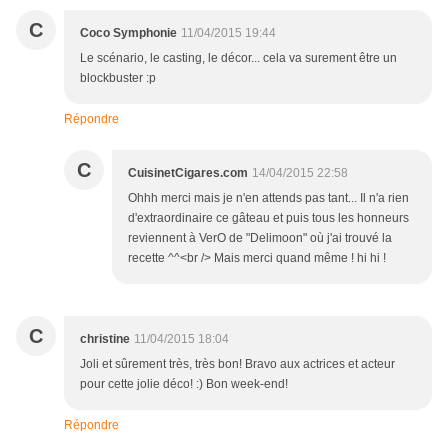
C
Coco Symphonie
11/04/2015 19:44
Le scénario, le casting, le décor... cela va surement être un
blockbuster :p
Répondre
C
CuisinetCigares.com
14/04/2015 22:58
Ohhh merci mais je n'en attends pas tant... Il n'a rien
d'extraordinaire ce gâteau et puis tous les honneurs
reviennent à VerO de "Delimoon" où j'ai trouvé la
recette ^^<br /> Mais merci quand même ! hi hi !
C
christine
11/04/2015 18:04
Joli et sûrement très, très bon! Bravo aux actrices et acteur
pour cette jolie déco! :) Bon week-end!
Répondre