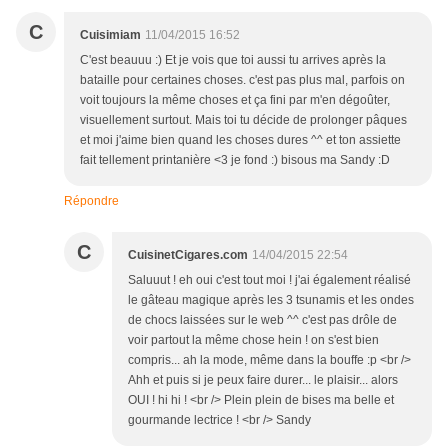
C
Cuisimiam
11/04/2015 16:52
C'est beauuu :) Et je vois que toi aussi tu arrives après la
bataille pour certaines choses. c'est pas plus mal, parfois on
voit toujours la même choses et ça fini par m'en dégoûter,
visuellement surtout. Mais toi tu décide de prolonger pâques
et moi j'aime bien quand les choses dures ^^ et ton assiette
fait tellement printanière <3 je fond :) bisous ma Sandy :D
Répondre
C
CuisinetCigares.com
14/04/2015 22:54
Saluuut ! eh oui c'est tout moi ! j'ai également réalisé
le gâteau magique après les 3 tsunamis et les ondes
de chocs laissées sur le web ^^ c'est pas drôle de
voir partout la même chose hein ! on s'est bien
compris... ah la mode, même dans la bouffe :p <br />
Ahh et puis si je peux faire durer... le plaisir... alors
OUI ! hi hi ! <br /> Plein plein de bises ma belle et
gourmande lectrice ! <br /> Sandy