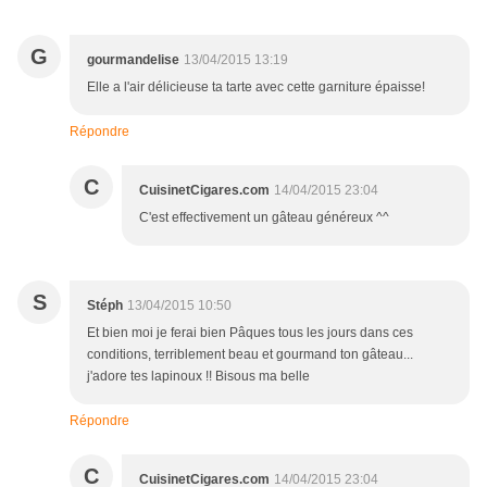
G
gourmandelise
13/04/2015 13:19
Elle a l'air délicieuse ta tarte avec cette garniture épaisse!
Répondre
C
CuisinetCigares.com
14/04/2015 23:04
C'est effectivement un gâteau généreux ^^
S
Stéph
13/04/2015 10:50
Et bien moi je ferai bien Pâques tous les jours dans ces
conditions, terriblement beau et gourmand ton gâteau...
j'adore tes lapinoux !! Bisous ma belle
Répondre
C
CuisinetCigares.com
14/04/2015 23:04