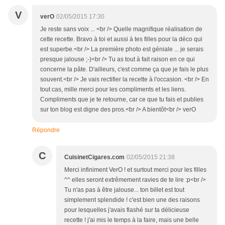
V
verO
02/05/2015 17:30
Je reste sans voix ... <br /> Quelle magnifique réalisation de
cette recette. Bravo à toi et aussi à tes filles pour la déco qui
est superbe.<br /> La première photo est géniale ... je serais
presque jalouse ;-)<br /> Tu as tout à fait raison en ce qui
concerne la pâte. D'ailleurs, c'est comme ça que je fais le plus
souvent.<br /> Je vais rectifier la recette à l'occasion. <br /> En
tout cas, mille merci pour les compliments et les liens.
Compliments que je te retourne, car ce que tu fais et publies
sur ton blog est digne des pros.<br /> A bientôt<br /> verO
Répondre
C
CuisinetCigares.com
02/05/2015 21:38
Merci infiniment VerO ! et surtout merci pour les filles
^^ elles seront extrêmement ravies de te lire :p<br />
Tu n'as pas à être jalouse... ton billet est tout
simplement splendide ! c'est bien une des raisons
pour lesquelles j'avais flashé sur ta délicieuse
recette ! j'ai mis le temps à la faire, mais une belle