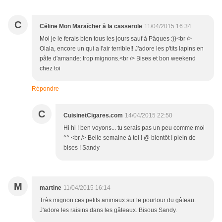
C
Céline Mon Maraîcher à la casserole
11/04/2015 16:34
Moi je le ferais bien tous les jours sauf à Pâques :))<br />
Olala, encore un qui a l'air terrible!! J'adore les p'tits lapins en
pâte d'amande: trop mignons.<br /> Bises et bon weekend
chez toi
Répondre
C
CuisinetCigares.com
14/04/2015 22:50
Hi hi ! ben voyons... tu serais pas un peu comme moi
^^ <br /> Belle semaine à toi ! @ bientôt ! plein de
bises ! Sandy
M
martine
11/04/2015 16:14
Très mignon ces petits animaux sur le pourtour du gâteau.
J'adore les raisins dans les gâteaux. Bisous Sandy.