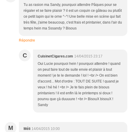
Tu as rasion ma Sandy, pourquoi attendre Pâques pour se
régaler et se faire plaisir ? il est un coquin ce gâteau ou plutôt
ce petit lapin qui le orne ^-^! Une belle mise en scène qui fait
très fête, j'aime beaucoup, c'est frais et printanier, dans l'air du
temps hein ma Sssandy ? Bisous
Répondre
C
CuisinetCigares.com
14/04/2015 23:17
Oui Lucie pourquoi hein ! pourquoi attendre ! quand
on peut faire tout de suite envie et plaisir à tout
moment ! je te le demande ! lol ! <br /> On est bien
d'accord... Mot d'ordre : TOUT DE SUITE ! quand je
veux ! hé hé ! <br /> Je te fais plein de bisous
printaniers ! il est enfin là le printemps si doux !
pourvu que çà duuuure ! <br /> BisouX bisouX !
Sandy
M
Méli
14/04/2015 10:00