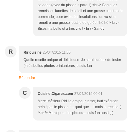
salades (avec du pissenlit pardi !) <br /> Bon allez
remets tes lunettes de soleil et une grosse couche de
pommade, pour éviter les insolations ! on va s'en
remettre une grosse louche de gelée ! hé hé !<br />
Bises ma belle et à très vite ! <br /> Sandy
R
Riricuisine
25/04/2015 11:55
Quelle recette unique et délicieuse. Je serai curieux de tester
:) très belles photos printanières je suis fan
Répondre
C
CuisinetCigares.com
27/04/2015 00:01
Merci Môsieur Riri ! alors pour tester, faut exécuter
hein ! pas le pissenlit... quoi que ... ! mais la recette :)
!<br /> Merci pour les photos.... suis fan aussi ;-)