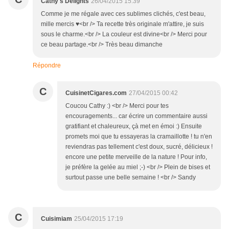
Cathy's Delights
26/04/2015 15:39
Comme je me régale avec ces sublimes clichés, c'est beau,
mille mercis ♥<br /> Ta recette très originale m'attire, je suis
sous le charme.<br /> La couleur est divine<br /> Merci pour
ce beau partage.<br /> Très beau dimanche
Répondre
C
CuisinetCigares.com
27/04/2015 00:42
Coucou Cathy :) <br /> Merci pour tes
encouragements... car écrire un commentaire aussi
gratifiant et chaleureux, çà met en émoi :) Ensuite
promets moi que tu essayeras la cramaillotte ! tu n'en
reviendras pas tellement c'est doux, sucré, délicieux !
encore une petite merveille de la nature ! Pour info,
je préfère la gelée au miel ;-) <br /> Plein de bises et
surtout passe une belle semaine ! <br /> Sandy
C
Cuisimiam
25/04/2015 17:19