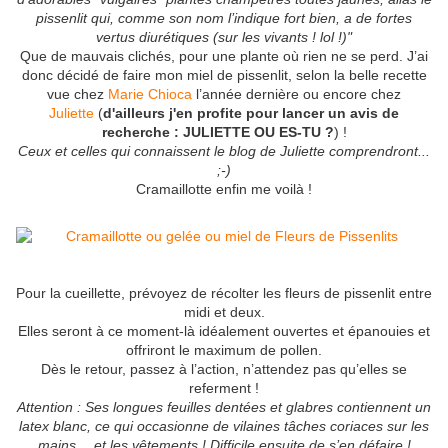
pissenlit qui, comme son nom l’indique fort bien, a de fortes
vertus diurétiques (sur les vivants ! lol !)"
Que de mauvais clichés, pour une plante où rien ne se perd. J’ai
donc décidé de faire mon miel de pissenlit, selon la belle recette
vue chez
Marie Chioca
l’année dernière ou encore chez
Juliette
(
d'ailleurs j'en profite pour lancer un avis de
recherche : JULIETTE OU ES-TU ?
) !
Ceux et celles qui connaissent le blog de Juliette comprendront...
;-)
Cramaillotte enfin me voilà !
Pour la cueillette, prévoyez de récolter les fleurs de pissenlit entre
midi et deux.
Elles seront à ce moment-là idéalement ouvertes et épanouies et
offriront le maximum de pollen.
Dès le retour, passez à l’action, n’attendez pas qu’elles se
referment !
Attention : Ses longues feuilles dentées et glabres contiennent un
latex blanc, ce qui occasionne de vilaines tâches coriaces sur les
mains… et les vêtements ! Difficile ensuite de s’en défaire !