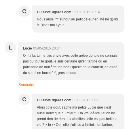
C
CuisinetCigares.com
06/05/2015 11:14
Nous aussi ^^ surtout au petit déjeuner ! hé hé :))<br
/> Bises ma Lydie !
L
Lucie
05/05/2015 20:04
Oh là là, tu me fais envie avec cette gelée dont je ne connais
pas du tout le goût, je suis certaine qu'en tartine ou en
pâtisserie de doit être top bon ! quelle belle couleur, on dirait
du soleil en bocal ^-^, gros bisous
Répondre
C
CuisinetCigares.com
05/05/2015 21:31
Alors côté goût, sache ma petite Lucie que c'est
aussi doux que du miel ^^ Un vrai délice ! et on ne
prend rien de rien aux abeilles ! elle est pas belle la
vie ?! <br /> Oui, elle s'utilise à l'infini... en tartine,