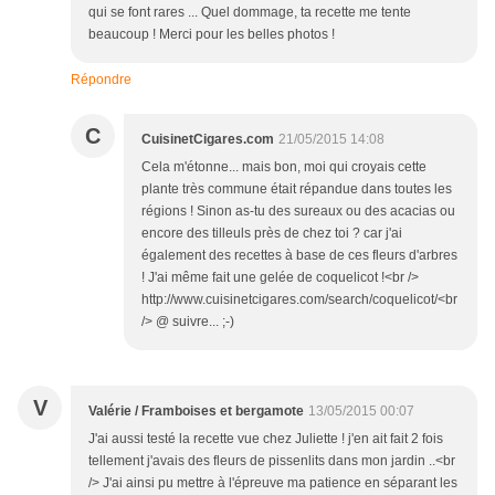
qui se font rares ... Quel dommage, ta recette me tente
beaucoup ! Merci pour les belles photos !
Répondre
C
CuisinetCigares.com
21/05/2015 14:08
Cela m'étonne... mais bon, moi qui croyais cette
plante très commune était répandue dans toutes les
régions ! Sinon as-tu des sureaux ou des acacias ou
encore des tilleuls près de chez toi ? car j'ai
également des recettes à base de ces fleurs d'arbres
! J'ai même fait une gelée de coquelicot !<br />
http://www.cuisinetcigares.com/search/coquelicot/<br
/> @ suivre... ;-)
V
Valérie / Framboises et bergamote
13/05/2015 00:07
J'ai aussi testé la recette vue chez Juliette ! j'en ait fait 2 fois
tellement j'avais des fleurs de pissenlits dans mon jardin ..<br
/> J'ai ainsi pu mettre à l'épreuve ma patience en séparant les