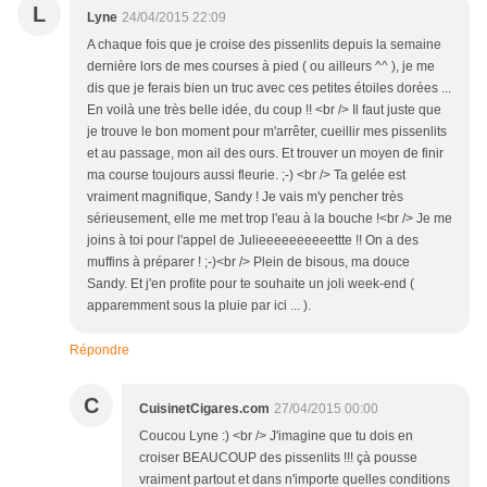
L
Lyne
24/04/2015 22:09
A chaque fois que je croise des pissenlits depuis la semaine
dernière lors de mes courses à pied ( ou ailleurs ^^ ), je me
dis que je ferais bien un truc avec ces petites étoiles dorées ...
En voilà une très belle idée, du coup !! <br /> Il faut juste que
je trouve le bon moment pour m'arrêter, cueillir mes pissenlits
et au passage, mon ail des ours. Et trouver un moyen de finir
ma course toujours aussi fleurie. ;-) <br /> Ta gelée est
vraiment magnifique, Sandy ! Je vais m'y pencher très
sérieusement, elle me met trop l'eau à la bouche !<br /> Je me
joins à toi pour l'appel de Julieeeeeeeeeettte !! On a des
muffins à préparer ! ;-)<br /> Plein de bisous, ma douce
Sandy. Et j'en profite pour te souhaite un joli week-end (
apparemment sous la pluie par ici ... ).
Répondre
C
CuisinetCigares.com
27/04/2015 00:00
Coucou Lyne :) <br /> J'imagine que tu dois en
croiser BEAUCOUP des pissenlits !!! çà pousse
vraiment partout et dans n'importe quelles conditions