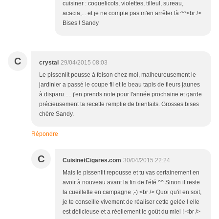
cuisiner : coquelicots, violettes, tilleul, sureau,
acacia,... et je ne compte pas m'en arrêter là ^^<br />
Bises ! Sandy
C
crystal
29/04/2015 08:03
Le pissenlit pousse à foison chez moi, malheureusement le
jardinier a passé le coupe fil et le beau tapis de fleurs jaunes
à disparu..... j'en prends note pour l'année prochaine et garde
précieusement ta recette remplie de bienfaits. Grosses bises
chère Sandy.
Répondre
C
CuisinetCigares.com
30/04/2015 22:24
Mais le pissenlit repousse et tu vas certainement en
avoir à nouveau avant la fin de l'été ^^ Sinon il reste
la cueillette en campagne ;-) <br /> Quoi qu'il en soit,
je te conseille vivement de réaliser cette gelée ! elle
est délicieuse et a réellement le goût du miel ! <br />