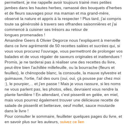
permettent, je me rappelle avoir toujours trainé mes petites
jambes dans les hautes herbes, ramassé des bouquets d'herbes
et de fleurs sauvages pour ma maman et ma grand-mère,
observé la nature et appris à la respecter ! Plus tard, j'ai compris
toute sa générosité à travers ses offrandes saisonnières et j'ai
commencé à cuisiner ses trésors au retour de
longues promenades !
Amandine Geers & Olivier Degorce nous l'expliquent à merveille
dans ce livre agrémenté de 50 recettes salées et sucrées qui, si
vous vous procurez l'ouvrage, vous permettront de prolonger vos
balades et de vous régaler de saveurs originales et inattendues !
Promis, je ne tarderai pas à réaliser une des recettes du livre,
peut-être bien l'achillée millefeuille, ou la bourrache (fleurs et
feuilles), le chénopode blanc, la consoude, la mauve sylvestre et
guimauve, l'ortie, l'ail des ours (oui, oui, çà pousse par chez moi
:), le pourpier,... et j'en passe ! Mais je vous rassure, si les noms
ne vous parlent pas, les photos, elles, devraient vous rendre la
plante familière ! En attendant, c'est pissenlit en gelée, en miel,
mais vous pourrez également trouver une délicieuse recette de
salade de pissenlit et betterave, oeuf mollet, sauce moutarde
dans le livre !
Pour consulter le sommaire, feuilleter quelques pages du livre, et
en savoir plus sur les auteurs,
suivez ce lien