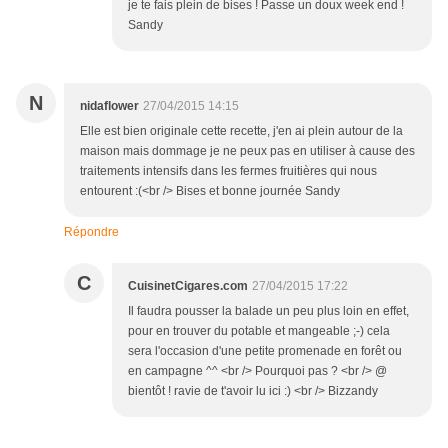
je te fais plein de bises ! Passe un doux week end !
Sandy
N
nidaflower
27/04/2015 14:15
Elle est bien originale cette recette, j'en ai plein autour de la
maison mais dommage je ne peux pas en utiliser à cause des
traitements intensifs dans les fermes fruitières qui nous
entourent :(<br /> Bises et bonne journée Sandy
Répondre
C
CuisinetCigares.com
27/04/2015 17:22
Il faudra pousser la balade un peu plus loin en effet,
pour en trouver du potable et mangeable ;-) cela
sera l'occasion d'une petite promenade en forêt ou
en campagne ^^ <br /> Pourquoi pas ? <br /> @
bientôt ! ravie de t'avoir lu ici :) <br /> Bizzandy