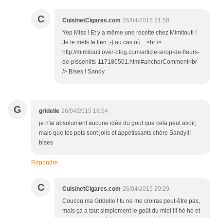
C
CuisinetCigares.com
26/04/2015 21:58
Yep Miss ! Et y a même une recette chez Mimitouti !
Je te mets le lien ;-) au cas où... <br />
http://mimitouti.over-blog.com/article-sirop-de-fleurs-
de-pissenlits-117180501.html#anchorComment<br
/> Bises ! Sandy
G
gridelle
26/04/2015 18:54
je n'ai absolument aucune idée du gout que cela peut avoir,
mais que tes pots sont jolis et appétissants chère Sandy!!!
bises
Répondre
C
CuisinetCigares.com
26/04/2015 20:29
Coucou ma Gridelle ! tu ne me croiras peut-être pas,
mais çà a tout simplement le goût du miel !!! hé hé et