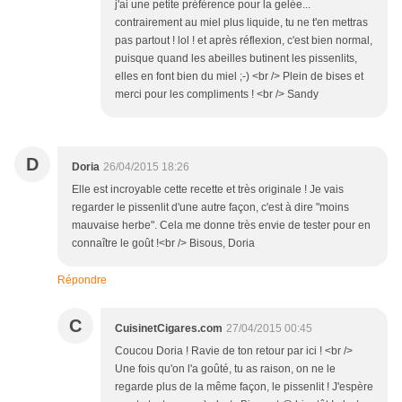
j'ai une petite préférence pour la gelée...
contrairement au miel plus liquide, tu ne t'en mettras
pas partout ! lol ! et après réflexion, c'est bien normal,
puisque quand les abeilles butinent les pissenlits,
elles en font bien du miel ;-) <br /> Plein de bises et
merci pour les compliments ! <br /> Sandy
D
Doria
26/04/2015 18:26
Elle est incroyable cette recette et très originale ! Je vais
regarder le pissenlit d'une autre façon, c'est à dire "moins
mauvaise herbe". Cela me donne très envie de tester pour en
connaître le goût !<br /> Bisous, Doria
Répondre
C
CuisinetCigares.com
27/04/2015 00:45
Coucou Doria ! Ravie de ton retour par ici ! <br />
Une fois qu'on l'a goûté, tu as raison, on ne le
regarde plus de la même façon, le pissenlit ! J'espère