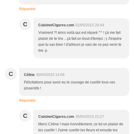
Répondre
C
CuisinetCigares.com
02/05/2015 20:44
Vraiment ?! alors voilà qui est réparé ^^ ! çà me fait
plaisir de te lire... çà fait un bout d'temps ;-) J'espère
que tu vas bien ! d'ailleurs je vais de ce pas venir te
lire :p
C
Céline
30/04/2015 14:06
Félicitations pour avoir eu le courage de cueillir tous ces
pissenlits !
Répondre
C
CuisinetCigares.com
30/04/2015 22:27
Merci Céline ! mais honnêtement, ce fut un plaisir de
les cueillir ! J'aime cueillir les fleurs et ensuite les