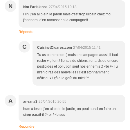
N
Not Parisienne
27/04/2015 10:18
Hihi j'en ai plein le jardin mais c'est trop urbain chez moi
j'attendrai d'en ramasser a la campagne!!
Répondre
C
CuisinetCigares.com
27/04/2015 11:41
Tu as bien raison :) mais en campagne aussi, il faut
rester vigilent ! fientes de chiens, renards ou encore
pesticides et pollution sont nos ennemis :( <br /> Tu
m'en diras des nouvelles ! c'est étonnamment
délicieux ! çà a le goût du miel ^^
A
anyana3
26/04/2015 20:55
hum à tester j'en ai plein le jardin, on peut aussi en faire un
sirop parait-il ?<br /> bises
Répondre