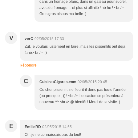
dans un fromage blanc, dans un gâteau pour sucrer,
avec du fromage,... et plus si affinité ! hé hé ! <br />
Gros gros bisous ma belle :)
V
verO
02/05/2015 17:33
Zut, je voulais justement en faire, mais les pissenlits ont déjà
fané.<br /> ;-)
Répondre
C
CuisinetCigares.com
02/05/2015 20:45
Ce cher pissenlit, ne fleurit-il donc pas toute l'année
(ou presque ;-)) ! <br /> L'occasion se présentera à
nouveau ^^ <br /> @ bientôt ! Merci de ta visite :)
E
EmilieRD
02/05/2015 14:55
Oh, je ne connaissais pas du tout!