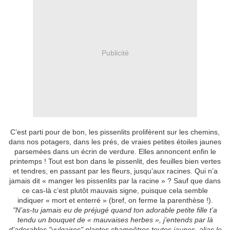
Publicité
C’est parti pour de bon, les pissenlits prolifèrent sur les chemins,
dans nos potagers, dans les prés, de vraies petites étoiles jaunes
parsemées dans un écrin de verdure. Elles annoncent enfin le
printemps ! Tout est bon dans le pissenlit, des feuilles bien vertes
et tendres, en passant par les fleurs, jusqu’aux racines. Qui n’a
jamais dit « manger les pissenlits par la racine » ? Sauf que dans
ce cas-là c’est plutôt mauvais signe, puisque cela semble
indiquer « mort et enterré » (bref, on ferme la parenthèse !).
"N’as-tu jamais eu de préjugé quand ton adorable petite fille t’a
tendu un bouquet de « mauvaises herbes », j’entends par là
d’adorables "vulgaires" plantes champêtres toutes jaunes, alias le