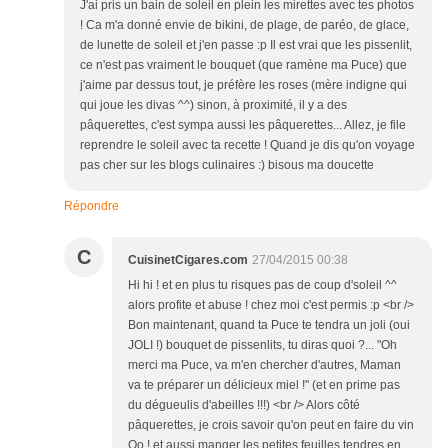
J'ai pris un bain de soleil en plein les mirettes avec tes photos
! Ca m'a donné envie de bikini, de plage, de paréo, de glace,
de lunette de soleil et j'en passe :p Il est vrai que les pissenlit,
ce n'est pas vraiment le bouquet (que ramène ma Puce) que
j'aime par dessus tout, je préfère les roses (mère indigne qui
qui joue les divas ^^) sinon, à proximité, il y a des
pâquerettes, c'est sympa aussi les pâquerettes... Allez, je file
reprendre le soleil avec ta recette ! Quand je dis qu'on voyage
pas cher sur les blogs culinaires :) bisous ma doucette
Répondre
C
CuisinetCigares.com
27/04/2015 00:38
Hi hi ! et en plus tu risques pas de coup d'soleil ^^
alors profite et abuse ! chez moi c'est permis :p <br />
Bon maintenant, quand ta Puce te tendra un joli (oui
JOLI !) bouquet de pissenlits, tu diras quoi ?... "Oh
merci ma Puce, va m'en chercher d'autres, Maman
va te préparer un délicieux miel !" (et en prime pas
du dégueulis d'abeilles !!!) <br /> Alors côté
pâquerettes, je crois savoir qu'on peut en faire du vin
Oo ! et aussi manger les petites feuilles tendres en