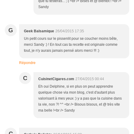
que tu testeras... ;-) <br /> Bises et @ bientôt ! <br />
Sandy
G
Geek Balsamique
26/04/2015 17:35
Un petit cours sur le pissenlit pour se coucher moins bête,
merci Sandy :) ! En tout cas ta recette est originale comme
tout, je n'y aurais jamais pensé alors merci !!! :)
Répondre
C
CuisinetCigares.com
27/04/2015 00:44
Eh oui Delphine, si en plus on peut apprendre
quelque chose via mon blog, c'est d'autant plus
valorisant à mes yeux :) y a pas que la cuisine dans
la vie, non ?! ^^ <br /> Bisous bisous, et @ très vite
ma belle !<br /> Sandy
C