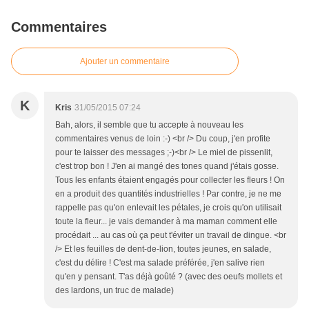
Commentaires
Ajouter un commentaire
K
Kris
31/05/2015 07:24
Bah, alors, il semble que tu accepte à nouveau les
commentaires venus de loin :-) <br /> Du coup, j'en profite
pour te laisser des messages ;-)<br /> Le miel de pissenlit,
c'est trop bon ! J'en ai mangé des tones quand j'étais gosse.
Tous les enfants étaient engagés pour collecter les fleurs ! On
en a produit des quantités industrielles ! Par contre, je ne me
rappelle pas qu'on enlevait les pétales, je crois qu'on utilisait
toute la fleur... je vais demander à ma maman comment elle
procédait ... au cas où ça peut t'éviter un travail de dingue. <br
/> Et les feuilles de dent-de-lion, toutes jeunes, en salade,
c'est du délire ! C'est ma salade préférée, j'en salive rien
qu'en y pensant. T'as déjà goûté ? (avec des oeufs mollets et
des lardons, un truc de malade)