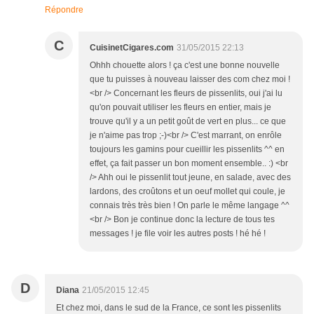
Répondre
C
CuisinetCigares.com
31/05/2015 22:13
Ohhh chouette alors ! ça c'est une bonne nouvelle
que tu puisses à nouveau laisser des com chez moi !
<br /> Concernant les fleurs de pissenlits, oui j'ai lu
qu'on pouvait utiliser les fleurs en entier, mais je
trouve qu'il y a un petit goût de vert en plus... ce que
je n'aime pas trop ;-)<br /> C'est marrant, on enrôle
toujours les gamins pour cueillir les pissenlits ^^ en
effet, ça fait passer un bon moment ensemble.. :) <br
/> Ahh oui le pissenlit tout jeune, en salade, avec des
lardons, des croûtons et un oeuf mollet qui coule, je
connais très très bien ! On parle le même langage ^^
<br /> Bon je continue donc la lecture de tous tes
messages ! je file voir les autres posts ! hé hé !
D
Diana
21/05/2015 12:45
Et chez moi, dans le sud de la France, ce sont les pissenlits