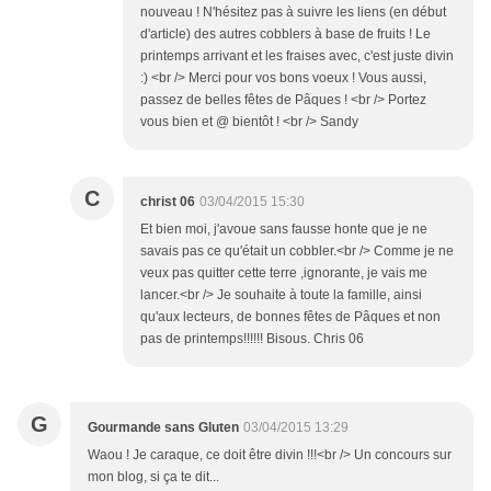
nouveau ! N'hésitez pas à suivre les liens (en début
d'article) des autres cobblers à base de fruits ! Le
printemps arrivant et les fraises avec, c'est juste divin
:) <br /> Merci pour vos bons voeux ! Vous aussi,
passez de belles fêtes de Pâques ! <br /> Portez
vous bien et @ bientôt ! <br /> Sandy
C
christ 06
03/04/2015 15:30
Et bien moi, j'avoue sans fausse honte que je ne
savais pas ce qu'était un cobbler.<br /> Comme je ne
veux pas quitter cette terre ,ignorante, je vais me
lancer.<br /> Je souhaite à toute la famille, ainsi
qu'aux lecteurs, de bonnes fêtes de Pâques et non
pas de printemps!!!!!! Bisous. Chris 06
G
Gourmande sans Gluten
03/04/2015 13:29
Waou ! Je caraque, ce doit être divin !!!<br /> Un concours sur
mon blog, si ça te dit...