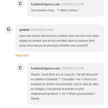
C
CuisinetCigares.com
11/04/2015 21:39
Tout comme nous... ^^ Merci Céline !
G
gridelle
07/04/2015 18:44
alors moi j'avais découvert le cobbler chez toi et je m'en étais
régalé en testant une de tes recettes! alors tu penses bien
qu'au chocolat ça ne peut que réveiller mes envies!!!
Répondre
C
CuisinetCigares.com
07/04/2015 21:00
Ouahh : j'suis fière sur ce coup là ! J'ai fait découvrir
le cobbler à Gridelle ^^ Chouette ! <br /> Alors si tu
essayes la version chocoooolat, suis le step by step
en images, il est génial et prends un plat
relativement profond :) <br /> Bises gourmandes !
Sandy