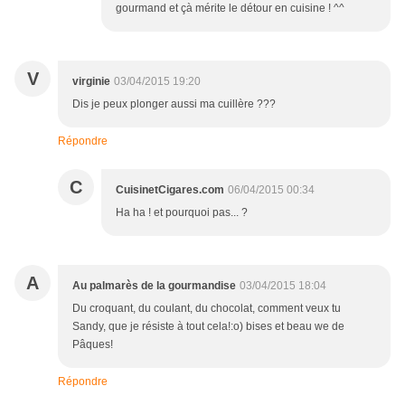
gourmand et çà mérite le détour en cuisine ! ^^
V
virginie
03/04/2015 19:20
Dis je peux plonger aussi ma cuillère ???
Répondre
C
CuisinetCigares.com
06/04/2015 00:34
Ha ha ! et pourquoi pas... ?
A
Au palmarès de la gourmandise
03/04/2015 18:04
Du croquant, du coulant, du chocolat, comment veux tu
Sandy, que je résiste à tout cela!:o) bises et beau we de
Pâques!
Répondre