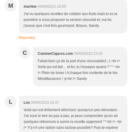
M
martine
04/04/2015 20:58
J'ai vu quelques recettes de cobbler aux fruits mais tu es la
première à nous proposer la version chocolat et, ma foi,
j'avoue que c'est très gourmand. Bisous, Sandy.
Répondre
C
CuisinetCigares.com
06/04/2015 23:26
Fallait bien ça de la part d'une chocoaddict ;-) <br />
Voilà qui est fait.... et toi, tu l'essayes quand ? ^^ <br
/> Plein de bises ! A chaque fois contente de te lire
MissMacarons ! :p<br /> Sandy
L
Lou
04/04/2015 16:37
Voilà qui est drôlement alléchant, quoiqu'un peu déroutant...
J'ai suivi le lien du pas à pas, je peux comprendre qu'on ait
quelques réticences à suivre la recette sagement ^^<br /> <br
/> Y'a-t-il une option sans lactose possible? Puis-je espérer