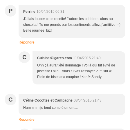
P
Perrine
10/04/2015 06:31
J'allais louper cette recette! J'adore les cobblers, alors au
chocolat!! Tu me prends par les sentiments, allez, j'arriiiiive! =)
Belle journée, biz!
Répondre
C
CuisinetCigares.com
11/04/2015 21:40
Ohh çà aurait été dommage ! Voilà qui fut évité de
justesse ! hi hi ! Alors tu vas l'essayer ? ^^ <br />
Plein de bises ma coupine ! <br /> Sandy
C
Céline Cocottes et Campagne
08/04/2015 21:43
Hummmm je fond complètement....
Répondre