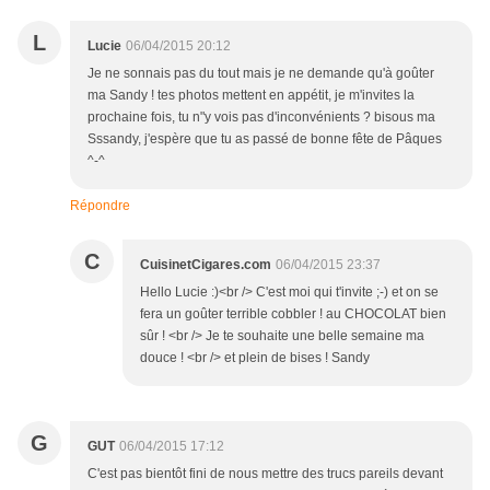
L
Lucie
06/04/2015 20:12
Je ne sonnais pas du tout mais je ne demande qu'à goûter
ma Sandy ! tes photos mettent en appétit, je m'invites la
prochaine fois, tu n"y vois pas d'inconvénients ? bisous ma
Sssandy, j'espère que tu as passé de bonne fête de Pâques
^-^
Répondre
C
CuisinetCigares.com
06/04/2015 23:37
Hello Lucie :)<br /> C'est moi qui t'invite ;-) et on se
fera un goûter terrible cobbler ! au CHOCOLAT bien
sûr ! <br /> Je te souhaite une belle semaine ma
douce ! <br /> et plein de bises ! Sandy
G
GUT
06/04/2015 17:12
C'est pas bientôt fini de nous mettre des trucs pareils devant