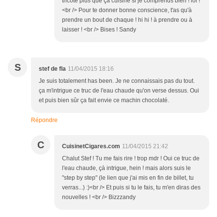
tricote plus que çà cuisine si je comprends bien ! lol !
<br /> Pour te donner bonne conscience, t'as qu'à
prendre un bout de chaque ! hi hi ! à prendre ou à
laisser ! <br /> Bises ! Sandy
S
stef de fla
11/04/2015 18:16
Je suis totalement has been. Je ne connaissais pas du tout.
ça m'intrigue ce truc de l'eau chaude qu'on verse dessus. Oui
et puis bien sûr ça fait envie ce machin chocolaté.
Répondre
C
CuisinetCigares.com
11/04/2015 21:42
Chalut Stef ! Tu me fais rire ! trop mdr ! Oui ce truc de
l'eau chaude, çà intrigue, hein ! mais alors suis le
"step by step" (le lien que j'ai mis en fin de billet, tu
verras...) :)<br /> Et puis si tu le fais, tu m'en diras des
nouvelles ! <br /> Bizzzandy