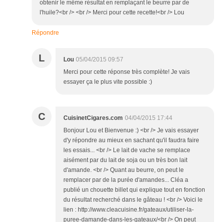
obtenir le même résultat en remplaçant le beurre par de
l'huile?<br /> <br /> Merci pour cette recette!<br /> Lou
Répondre
L
Lou
05/04/2015 09:57
Merci pour cette réponse très complète! Je vais
essayer ça le plus vite possible :)
C
CuisinetCigares.com
04/04/2015 17:44
Bonjour Lou et Bienvenue :) <br /> Je vais essayer
d'y répondre au mieux en sachant qu'il faudra faire
les essais... <br /> Le lait de vache se remplace
aisément par du lait de soja ou un très bon lait
d'amande. <br /> Quant au beurre, on peut le
remplacer par de la purée d'amandes... Cléa a
publié un chouette billet qui explique tout en fonction
du résultat recherché dans le gâteau ! <br /> Voici le
lien : http://www.cleacuisine.fr/gateaux/utiliser-la-
puree-damande-dans-les-gateaux/<br /> On peut