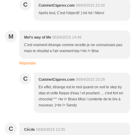
C
CuisinetCigares.com
06/04/2015 23:30
Après tout, C'est l'objectif :) hé hé ! Merci
M
Mel's way of life
05/04/2015 14:49
C'est vraiment étrange comme recette je ne connaissais pas
mais le résultat a l'air vraiment top !<br /> Bise
Répondre
C
CuisinetCigares.com
06/04/2015 23:29
En effet, étrange est le mot quand on voit le step by
step et cette flaque d'eau ! et pourtant .... c'est fort en
chocolat ^^ <br /> Bises Miss ! contente de te lire à
nouveau :)<br /> Sandy
C
Cécile
05/04/2015 13:35