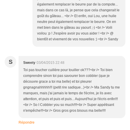
également remplacer le beurre par de la compote...
mais dans ce cas là, je pense que cela changerait le
goût du gâteau... <br /> Et enfin, oui Lou, une huile
neutre peut également remplacer le beurre. On en
met bien dans le gâteau au yaourt ;-) <br /> Voili
voilou :p ! J'espère avoir pu vous aider ! <br /> @
bientôt et vivement de vos nouvelles :) <br /> Sandy
S
Sweety
03/04/2015 22:48
Toi pas toucher cuillère pour touiller ok???<br /> Toi bien
comprendre sinon toi pas savourer bon cobbler (que je
découvre grace a toi ma belle) et toi pleurer
gngnagnahhhhh!!! (petit rire sadique...)<br /> Ma Sandy tu me
manques, mais j'ai jamais le temps de t'écrire, je lis avec
attention, et puis et puis et puis... Aujourd'hui je t'écris enfin!!!
<br /> So I Cobbler you so much!!!!<br /> Super appétisant
n'empêche!!!<br /> Gros gros gros bisous ma belle!!!!
Répondre