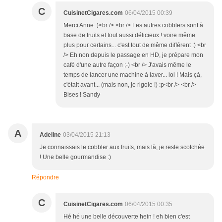
C
CuisinetCigares.com
06/04/2015 00:39
Merci Anne :)<br /> <br /> Les autres cobblers sont à
base de fruits et tout aussi délicieux ! voire même
plus pour certains... c'est tout de même différent :) <br
/> Eh non depuis le passage en HD, je prépare mon
café d'une autre façon ;-) <br /> J'avais même le
temps de lancer une machine à laver... lol ! Mais çà,
c'était avant... (mais non, je rigole !) :p<br /> <br />
Bises ! Sandy
A
Adeline
03/04/2015 21:13
Je connaissais le cobbler aux fruits, mais là, je reste scotchée
! Une belle gourmandise :)
Répondre
C
CuisinetCigares.com
06/04/2015 00:35
Hé hé une belle découverte hein ! eh bien c'est