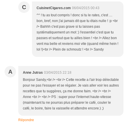
C
CuisinetCigares.com
06/04/2015 00:43
^^ ! tu as tout compris ! donc si tu le rates, c'est ....
bon, bref, non j'ai jamais dit que tu étais nulle ! :p <br
/> Bahhh c'est pas grave si tu laisses pas
systématiquement un mot :) l'essentiel c'est que tu
passes et surtout que tu ailles bien ! <br /> Allez bon
vent ma belle et reviens moi vite (quand même hein !
lol !)<br /> Plein de schmoutz ! <br /> Sandy
A
Anne Jutras
03/04/2015 22:18
Bonjour Sandy,<br /> <br /> Cette recette a l'air trop délectable
pour ne pas l'essayer et se régaler. Je vais aller voir les autres
recettes que tu suggères, ça me donne faim. <br /> <br />
Anne <br /> <br /> PS : super pour l'internet haute-vitesse
(maintenant tu ne pourras plus préparer le café, couler le
café, le boire, faire la vaisselle et attendre encore.) ;)
Répondre