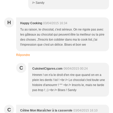
/> Sandy
H
Happy Cooking
03/04/2015 16:34
Tu as raison, le chocolat, c'est sérieux. On ne rigole pas avec
les gâteaux au chocolat qui peuvent être la meilleur ou la pire
des choses. J'inscris ton cobbler dans ma to cook list, j'ai
l'impression que c'est un délice. Bises et bon we
Répondre
C
CuisinetCigares.com
06/04/2015 00:24
Hmmm ! on n'a le droit d'en rire que quand on en a
plein les dents ! lol ! <br /> Le chocolat c'est toute une
histoire d'amourrrr ! ^^ <br /> Inscris le, mais ne tarde
pas trop ! ;-) <br /> Bises ! Sandy
C
Céline Mon Maraîcher à la casserole
03/04/2015 16:10