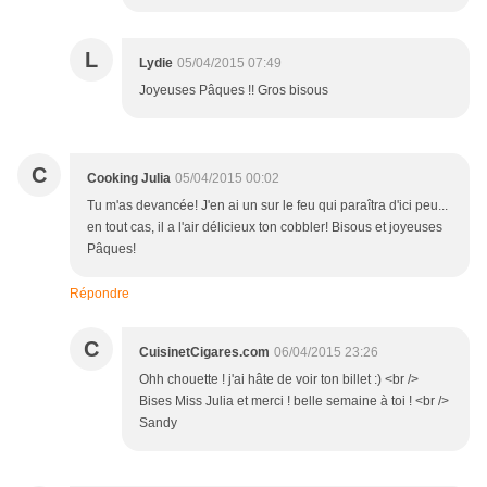
L
Lydie
05/04/2015 07:49
Joyeuses Pâques !! Gros bisous
C
Cooking Julia
05/04/2015 00:02
Tu m'as devancée! J'en ai un sur le feu qui paraîtra d'ici peu...
en tout cas, il a l'air délicieux ton cobbler! Bisous et joyeuses
Pâques!
Répondre
C
CuisinetCigares.com
06/04/2015 23:26
Ohh chouette ! j'ai hâte de voir ton billet :) <br />
Bises Miss Julia et merci ! belle semaine à toi ! <br />
Sandy