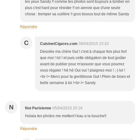
les yeux Sandy !! comme tes photos sont toujours à tomber en
plus c'est hard pour résister !! on aenvie que d'une seule
chose : tremper sa cuillère !! gros bisous tout de même Sandy
Répondre
C
CuisinetCigares.com
06/04/2015 23:33
Désolée ma chère Gut ! c'est à chaque fois plus fort
que moi ! lol ! et puis cette obligation de tout goûter
avant de publier pour m'assurer que vous pourrez
vous régaler ! hé hé Oui oui ! plaignez-moi ! ;-) lol !
<br /> Merci pour ta gentillesse Gut ! Plein de bises et
belle semaine à toi !<br /> Sandy
N
Not Parisienne
05/04/2015 20:16
Holala tes photos me mettent l'eau a la bouche!!
Répondre