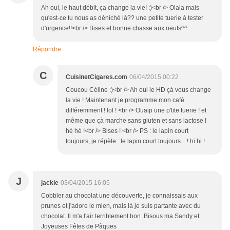
Ah oui, le haut débit, ça change la vie! :)<br /> Olala mais
qu'est-ce tu nous as déniché là?? une petite tuerie à tester
d'urgence!!<br /> Bises et bonne chasse aux oeufs^^
Répondre
C
CuisinetCigares.com
06/04/2015 00:22
Coucou Céline :)<br /> Ah oui le HD çà vous change
la vie ! Maintenant je programme mon café
différemment ! lol ! <br /> Ouaip une p'tite tuerie ! et
même que çà marche sans gluten et sans lactose !
hé hé !<br /> Bises ! <br /> PS : le lapin court
toujours, je répète : le lapin court toujours... ! hi hi !
J
jackie
03/04/2015 16:05
Cobbler au chocolat une découverte, je connaissais aux
prunes et j'adore le mien, mais là je suis partante avec du
chocolat. Il m'a l'air terriblement bon. Bisous ma Sandy et
Joyeuses Fêtes de Pâques