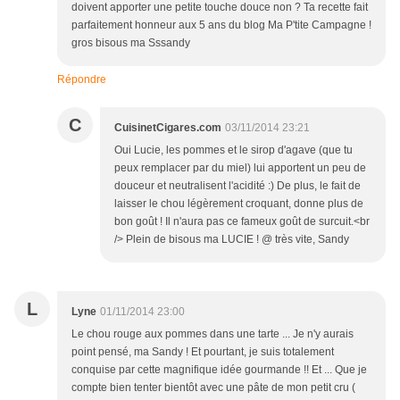
doivent apporter une petite touche douce non ? Ta recette fait
parfaitement honneur aux 5 ans du blog Ma P'tite Campagne !
gros bisous ma Sssandy
Répondre
C
CuisinetCigares.com
03/11/2014 23:21
Oui Lucie, les pommes et le sirop d'agave (que tu
peux remplacer par du miel) lui apportent un peu de
douceur et neutralisent l'acidité :) De plus, le fait de
laisser le chou légèrement croquant, donne plus de
bon goût ! Il n'aura pas ce fameux goût de surcuit.<br
/> Plein de bisous ma LUCIE ! @ très vite, Sandy
L
Lyne
01/11/2014 23:00
Le chou rouge aux pommes dans une tarte ... Je n'y aurais
point pensé, ma Sandy ! Et pourtant, je suis totalement
conquise par cette magnifique idée gourmande !! Et ... Que je
compte bien tenter bientôt avec une pâte de mon petit cru (