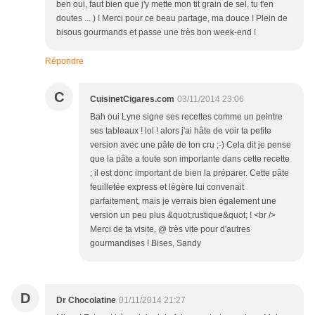
ben oui, faut bien que j'y mette mon tit grain de sel, tu t'en
doutes ... ) ! Merci pour ce beau partage, ma douce ! Plein de
bisous gourmands et passe une très bon week-end !
Répondre
C
CuisinetCigares.com
03/11/2014 23:06
Bah oui Lyne signe ses recettes comme un peintre
ses tableaux ! lol ! alors j'ai hâte de voir ta petite
version avec une pâte de ton cru ;-) Cela dit je pense
que la pâte a toute son importante dans cette recette
; il est donc important de bien la préparer. Cette pâte
feuilletée express et légère lui convenait
parfaitement, mais je verrais bien également une
version un peu plus &quot;rustique&quot; ! <br />
Merci de ta visite, @ très vite pour d'autres
gourmandises ! Bises, Sandy
D
Dr Chocolatine
01/11/2014 21:27