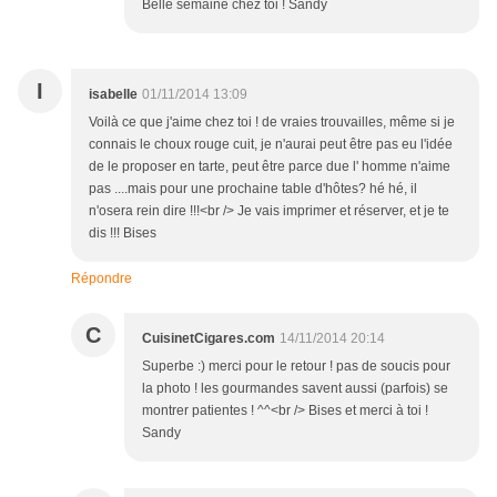
Belle semaine chez toi ! Sandy
I
isabelle
01/11/2014 13:09
Voilà ce que j'aime chez toi ! de vraies trouvailles, même si je
connais le choux rouge cuit, je n'aurai peut être pas eu l'idée
de le proposer en tarte, peut être parce due l' homme n'aime
pas ....mais pour une prochaine table d'hôtes? hé hé, il
n'osera rein dire !!!<br /> Je vais imprimer et réserver, et je te
dis !!! Bises
Répondre
C
CuisinetCigares.com
14/11/2014 20:14
Superbe :) merci pour le retour ! pas de soucis pour
la photo ! les gourmandes savent aussi (parfois) se
montrer patientes ! ^^<br /> Bises et merci à toi !
Sandy