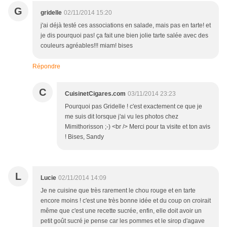
G
gridelle
02/11/2014 15:20
j'ai déjà testé ces associations en salade, mais pas en tarte! et
je dis pourquoi pas! ça fait une bien jolie tarte salée avec des
couleurs agréables!!! miam! bises
Répondre
C
CuisinetCigares.com
03/11/2014 23:23
Pourquoi pas Gridelle ! c'est exactement ce que je
me suis dit lorsque j'ai vu les photos chez
Mimithorisson ;-) <br /> Merci pour ta visite et ton avis
! Bises, Sandy
L
Lucie
02/11/2014 14:09
Je ne cuisine que très rarement le chou rouge et en tarte
encore moins ! c'est une très bonne idée et du coup on croirait
même que c'est une recette sucrée, enfin, elle doit avoir un
petit goût sucré je pense car les pommes et le sirop d'agave