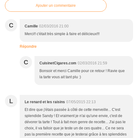
Ajouter un commentaire
C
Camille
02/03/2016 21:00
Merci!! c'était très simple à faire et délicieux!!!
Répondre
C
CuisinetCigares.com
02/03/2016 21:59
Bonsoir et merci Camille pour ce retour ! Ravie que
la tarte vous ait tant plu :)
L
Le renard et les raisins
07/05/2015 22:13
Et dire que j'étais passée à côté de cette merveille... C'est
splendide Sandy ! Et vraiment je n'ai qu'une envie, c'est de
dévorer ta tarte ! Tout à fait mon genre de recette... J'ai pas le
choix, il va falloir que je teste un de ces quatre... Ce ne sera
pas la première recette que je testerai grâce à tes splendides