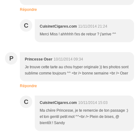
Répondre
C
CuisinetCigares.com
11/11/2014 21:24
Merci Miss ! ahhhhh t'es de retour ? j'arrive ^^
P
Princesse Oser
10/11/2014 09:34
Je trouve cette tarte au chou hyper originale )) tes photos sont
sublime comme toujours ^^ <br /> bonne semaine <br /> Oser
Répondre
C
CuisinetCigares.com
10/11/2014 15:03
Ma chère Princesse, je te remercie de ton passage :)
et ton gentil petit mot ^^<br /> Plein de bises, @
bientôt ! Sandy