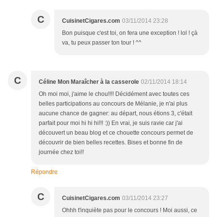
C
CuisinetCigares.com
03/11/2014 23:28
Bon puisque c'est toi, on fera une exception ! lol ! çà
va, tu peux passer ton tour ! ^^
C
Céline Mon Maraîcher à la casserole
02/11/2014 18:14
Oh moi moi, j'aime le chou!!!! Décidément avec toutes ces
belles participations au concours de Mélanie, je n'ai plus
aucune chance de gagner: au départ, nous étions 3, c'était
parfait pour moi hi hi hi!!! :)) En vrai, je suis ravie car j'ai
découvert un beau blog et ce chouette concours permet de
découvrir de bien belles recettes. Bises et bonne fin de
journée chez toi!!
Répondre
C
CuisinetCigares.com
03/11/2014 23:27
Ohhh t'inquiète pas pour le concours ! Moi aussi, ce