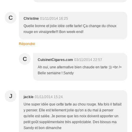
C
Christine
01/11/2014 16:25
Quelle bonne et jolie idée cette tarte! Ça change du choux
rouge en vinaigrette!!! Bon week-end!
Répondre
C
CuisinetCigares.com
03/11/2014 22:57
Ah oui, une alternative bien chaude en tarte :)) <br />
Belle semaine ! Sandy
J
jackie
01/11/2014 15:24
Une super idée que cette tarte au chou rouge. Ma fois il fallait
y penser. Elle est tellement jolie qu'on a du mal à penser
qu'elle est salée. Je pense que les noix doivent apporter un
petit goût supplémentaire très appréciable. Des bisous ma
Sandy et bon dimanche