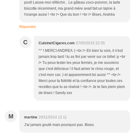
post! Laisse-moi réfléchir... Le gâteau coco-poivron, la tarte
biscotte récemment, ma grand mère avait fait un tajine à
l'orange aussi ! <br /> Que du bon ! <br /> Bises, Andréa
Répondre
C
CuisinetCigares.com
07/05/2015 22:35
^^ ! MERCI ANDREA :) <br /> Eh bien tu vois, il n'est
jamais trop tard ! tu as fini par venir sur ce billet :p <br
/> Tu peux tester les yeux fermés, je me souviens
que c'est délicieux ! il faut aimer le chou rouge, et
c'est mon cas :) et apparemment toi aussi ^^ <br />
Merci pour ta fidélité et ta confiance pour toutes ces
recettes que tu as réalisé ! <br /> Je te fais plein plein
de bises ! Sandy xxx
M
martine
20/11/2014 12:11
J'ai jamais gouté mais pourquoi pas. Bises.