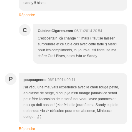
sandy !! bises
Répondre
C
CuisinetCigares.com
06/11/2014 20:54
C'est certain, çà change ^^ mais il faut se laisser
surprendre et ce fut le cas avec cette tarte :) Merci
pour les compliments, toujours aussi flatteuse ma
chère Gut ! Bises, bises !<br /> Sandy
P
poupougnette
06/11/2014 09:11
j'ai vécu une mauvais expérience avec le chou rouge petite,
en classe de neige, d coup je n'en mange jamais! ce serait
peut-être l'occasion de tester à nouveau! avec pommes et
noix ça doit passer! ;)<br /> belle journée ma Sandy et plein
de bisous <br /> (désolée pour mon absence, Minipuce
oblige... ;) )
Répondre