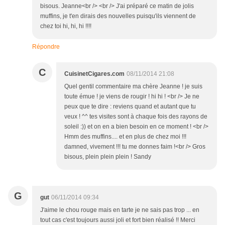
bisous. Jeanne<br /> <br /> J'ai préparé ce matin de jolis
muffins, je t'en dirais des nouvelles puisqu'ils viennent de
chez toi hi, hi, hi !!!!
Répondre
C
CuisinetCigares.com
08/11/2014 21:08
Quel gentil commentaire ma chère Jeanne ! je suis
toute émue ! je viens de rougir ! hi hi ! <br /> Je ne
peux que te dire : reviens quand et autant que tu
veux ! ^^ tes visites sont à chaque fois des rayons de
soleil :)) et on en a bien besoin en ce moment ! <br />
Hmm des muffins.... et en plus de chez moi !!!
damned, vivement !!! tu me donnes faim !<br /> Gros
bisous, plein plein plein ! Sandy
G
gut
06/11/2014 09:34
J'aime le chou rouge mais en tarte je ne sais pas trop ... en
tout cas c'est toujours aussi joli et fort bien réalisé !! Merci