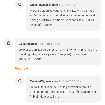
C
CuisinetCigares.com
04/11/2014 20:48
Merci Sylvie :)) Je vous rejoins à 110 % ; il va nous
en falloir de la gourmandise pour passer un nouvel
hiver gris et froid le plus souvent sans soleil ! <br />
@ bientôt ! Sandy
C
Cooking Julia
02/11/2014 22:58
Jolie tarte dont la couleur est un enchantement ! Et je ne parle
pas du goût (que je ne peux qu'imaginer) qui doit être
fabuleux... Bisous
Répondre
C
CuisinetCigares.com
03/11/2014 23:32
Hello Julia :) la couleur et le goût vont de pair ! ^^
que de bonnes surprises lors de la dégustation ! <br
/> Plein de bises, Sandy