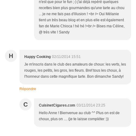
n'est que pour le fun ;-) j'ai déjà repéré quelques
recettes bien plus gourmandes qu'une tarte au chou
... je ne me fais pas d'illusion ! <br /> Oui Mélanie
tient un très beau blog et en plus elle est également
fan de Marie Chioca ! hé hé !<br /> Bises ma Céline,
@ très vite ! Sandy
H
Happy Cooking
02/11/2014 15:51
Je m'inscris dans le club des amateurs de choux: les verts, les
rouges, les petits, les gros, les fleurs. Bref tous les choux, à
l'honneur dans cette magnifique tarte. Bon dimanche Sandy!
Répondre
C
CuisinetCigares.com
03/11/2014 23:25
Hello Anne ! Bienvenue au club ^^ Plus on est de
choux, plus on .... (je te laisse compléter :))