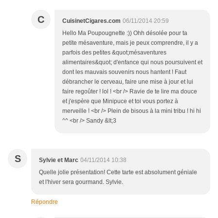
C
CuisinetCigares.com
06/11/2014 20:59
Hello Ma Poupougnette :)) Ohh désolée pour ta
petite mésaventure, mais je peux comprendre, il y a
parfois des petites &quot;mésaventures
alimentaires&quot; d'enfance qui nous poursuivent et
dont les mauvais souvenirs nous hantent ! Faut
débrancher le cerveau, faire une mise à jour et lui
faire regoûter ! lol ! <br /> Ravie de te lire ma douce
et j'espère que Minipuce et toi vous portez à
merveille ! <br /> Plein de bisous à la mini tribu ! hi hi
^^ <br /> Sandy &lt;3
S
Sylvie et Marc
04/11/2014 10:38
Quelle jolie présentation! Cette tarte est absolument géniale
et l'hiver sera gourmand. Sylvie.
Répondre