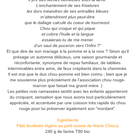
L’enchantement de ses friselures
les durs méandres de ses entrailles bleues
m’attendrirent plus peut-être
que le dallage calculé du coeur de tournesol.
Chou qui croque et qui pique
et colore l’huile et la langue
essaierais-tu de me mener
d’un saut de puceron vers l’Infini ?"
Et que dire de son mariage à la pomme et à la noix ? Sinon qu'il
présage un automne délicieux, une saison gourmande et
réconfortante, synonyme de repas familiaux, de tablées
interminables entre amis, de feux crépitants dans la cheminée.
Il est vrai que le duo chou-pomme est bien connu ; bien que je
me souvienne plus précisément de l'association chou rouge-
marron que faisait ma grand-mère :)
Les petites noix ramassées tantôt avec les enfants apporteront
du croquant, sensation que nous avons tout particulièrement
appréciée, et accentuée par une cuisson très rapide du chou
rouge pour lui préserver également son "mordant".
Ingrédients
Pâte feuilletée légère au petit-suisse de Marie Chioca
240 g de farine T80 bio