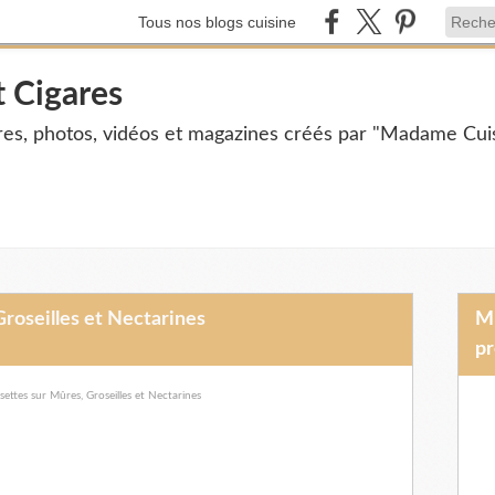
Tous nos blogs cuisine
t Cigares
ires, photos, vidéos et magazines créés par "Madame Cuis
roseilles et Nectarines
Mme Cuisine et Mr Cigares vous
pr