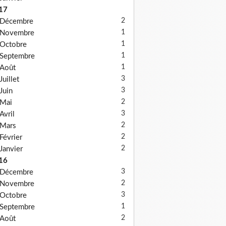
17
2
Décembre
1
Novembre
1
Octobre
1
Septembre
1
Août
3
Juillet
3
Juin
2
Mai
3
Avril
2
Mars
2
Février
2
Janvier
16
3
Décembre
2
Novembre
3
Octobre
1
Septembre
2
Août