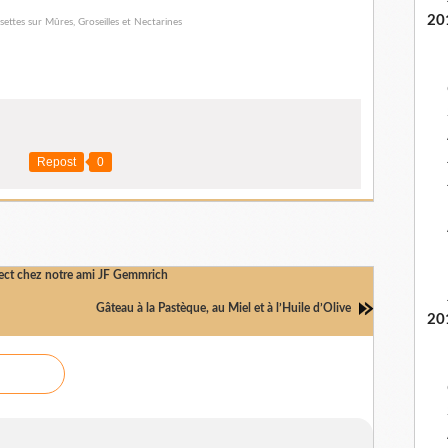
20
Repost
0
rect chez notre ami JF Gemmrich
Gâteau à la Pastèque, au Miel et à l’Huile d’Olive
20