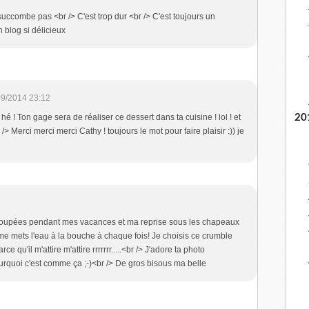
uccombe pas <br /> C'est trop dur <br /> C'est toujours un
 blog si délicieux
09/2014 23:12
é ! Ton gage sera de réaliser ce dessert dans ta cuisine ! lol ! et
20
 Merci merci merci Cathy ! toujours le mot pour faire plaisir :)) je
 loupées pendant mes vacances et ma reprise sous les chapeaux
me mets l'eau à la bouche à chaque fois! Je choisis ce crumble
e qu'il m'attire m'attire rrrrrrr.....<br /> J'adore ta photo
quoi c'est comme ça ;-)<br /> De gros bisous ma belle