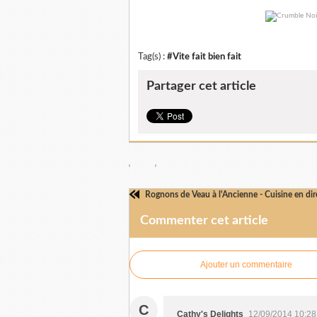
Tag(s) :
#Vite fait bien fait
Partager cet article
Rognons de Veau à l'Ancienne - Cuisine en di
Commenter cet article
Ajouter un commentaire
C
Cathy's Delights
12/09/2014 10:28