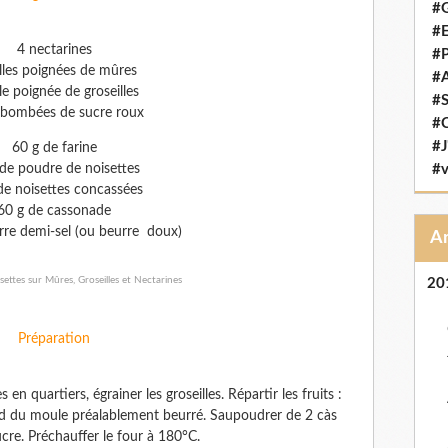
#G
#E
4 nectarines
#P
lles poignées de mûres
#
le poignée de groseilles
#S
 bombées de sucre roux
#C
#J
60 g de farine
de poudre de noisettes
#v
de noisettes concassées
60 g de cassonade
rre demi-sel (ou beurre doux)
20
Préparation
 en quartiers, égrainer les groseilles. Répartir les fruits :
ond du moule préalablement beurré. Saupoudrer de 2 càs
re. Préchauffer le four à 180°C.