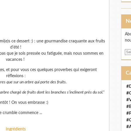
Abo
nou
mi(e)s ce dessert :) : une gourmandise craquante aux fruits
d'été !
E
n pas que je sois pressée ou fatiguée, mais nous sommes en
m
vacances !
a
ges, et pour vous ces quelques proverbes qui exigeront
i
réflexions :
l
res que sur un arbre qui porte des fruits.
#D
arbre chargé de fruits dont les branches s’inclinent près du sol."
#
#V
entôt ! On vous embrasse :)
#B
e crumble commence ...
#P
#C
#A
Ingrédients