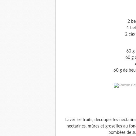
2 be
1 bel
2 càs
60 g 
60 g 
60 g de beu
Laver les fruits, découper les nectarines
nectarines, mûres et groseilles au f
bombées de suc