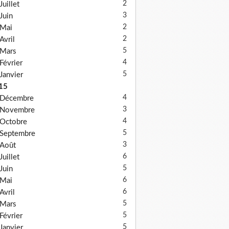
2
Juillet
3
Juin
2
Mai
2
Avril
5
Mars
4
Février
5
Janvier
15
4
Décembre
3
Novembre
4
Octobre
5
Septembre
3
Août
6
Juillet
5
Juin
6
Mai
6
Avril
5
Mars
5
Février
5
Janvier