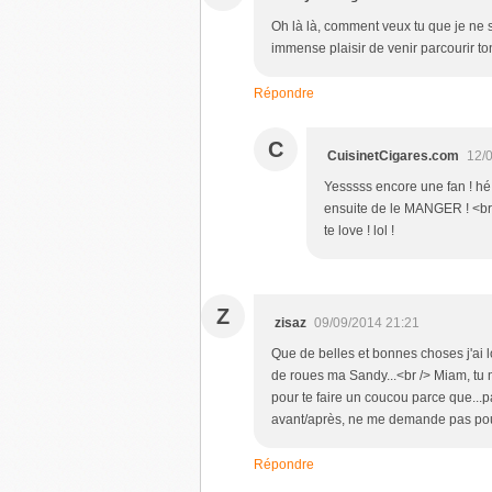
Oh là là, comment veux tu que je ne s
immense plaisir de venir parcourir ton
Répondre
C
CuisinetCigares.com
12/
Yesssss encore une fan ! hé h
ensuite de le MANGER ! <br />
te love ! lol !
Z
zisaz
09/09/2014 21:21
Que de belles et bonnes choses j'ai
de roues ma Sandy...<br /> Miam, tu 
pour te faire un coucou parce que...parc
avant/après, ne me demande pas pour
Répondre