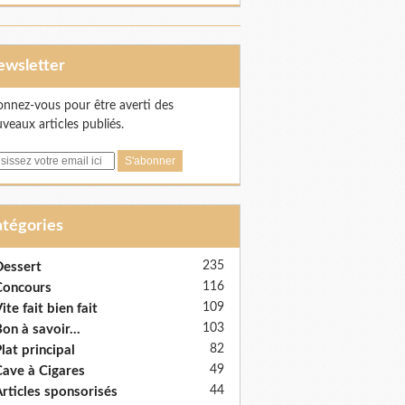
Newsletter
nnez-vous pour être averti des
veaux articles publiés.
Catégories
235
essert
116
Concours
109
ite fait bien fait
103
on à savoir...
82
lat principal
49
ave à Cigares
44
rticles sponsorisés