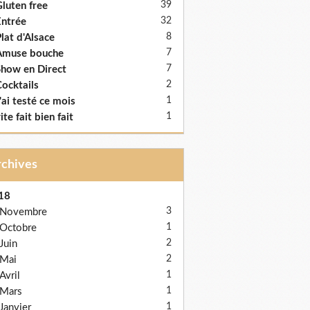
39
luten free
32
ntrée
8
lat d'Alsace
7
Amuse bouche
7
how en Direct
2
ocktails
1
'ai testé ce mois
1
ite fait bien fait
Archives
18
3
Novembre
1
Octobre
2
Juin
2
Mai
1
Avril
1
Mars
1
Janvier