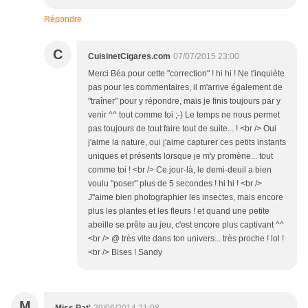
Répondre
C
CuisinetCigares.com
07/07/2015 23:00
Merci Béa pour cette "correction" ! hi hi ! Ne t'inquiète
pas pour les commentaires, il m'arrive également de
"traîner" pour y répondre, mais je finis toujours par y
venir ^^ tout comme toi ;-) Le temps ne nous permet
pas toujours de tout faire tout de suite... ! <br /> Oui
j'aime la nature, oui j'aime capturer ces petits instants
uniques et présents lorsque je m'y promène... tout
comme toi ! <br /> Ce jour-là, le demi-deuil a bien
voulu "poser" plus de 5 secondes ! hi hi ! <br />
J"aime bien photographier les insectes, mais encore
plus les plantes et les fleurs ! et quand une petite
abeille se prête au jeu, c'est encore plus captivant ^^
<br /> @ très vite dans ton univers... très proche ! lol !
<br /> Bises ! Sandy
M