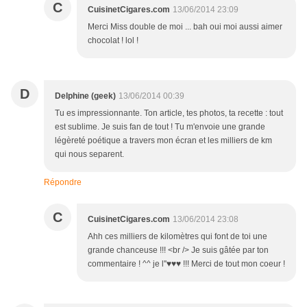
C
CuisinetCigares.com
13/06/2014 23:09
Merci Miss double de moi ... bah oui moi aussi aimer
chocolat ! lol !
D
Delphine (geek)
13/06/2014 00:39
Tu es impressionnante. Ton article, tes photos, ta recette : tout
est sublime. Je suis fan de tout ! Tu m'envoie une grande
légèreté poétique a travers mon écran et les milliers de km
qui nous separent.
Répondre
C
CuisinetCigares.com
13/06/2014 23:08
Ahh ces milliers de kilomètres qui font de toi une
grande chanceuse !!! <br /> Je suis gâtée par ton
commentaire ! ^^ je l''♥♥♥ !!! Merci de tout mon coeur !