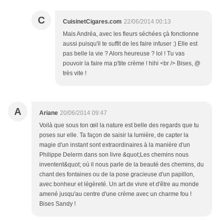
C
CuisinetCigares.com
22/06/2014 00:13
Mais Andréa, avec les fleurs séchées çà fonctionne
aussi puisqu'il te suffit de les faire infuser :) Elle est
pas belle la vie ? Alors heureuse ? lol ! Tu vas
pouvoir la faire ma p'tite crème ! hihi <br /> Bises, @
très vite !
A
Ariane
20/06/2014 09:47
Voilà que sous ton œil la nature est belle des regards que tu
poses sur elle. Ta façon de saisir la lumière, de capter la
magie d'un instant sont extraordinaires à la manière d'un
Philippe Delerm dans son livre &quot;Les chemins nous
inventent&quot; où il nous parle de la beauté des chemins, du
chant des fontaines ou de la pose gracieuse d'un papillon,
avec bonheur et légèreté. Un art de vivre et d'être au monde
amené jusqu'au centre d'une crème avec un charme fou !
Bises Sandy !