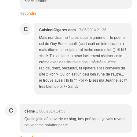
<br /> Jeanne
Répondre
C
CuisinetCigares.com
17/06/2014 21:36
Mais non Jeanne ! tu es toute mignonne ... le poème
est de Guy Bontempelli (c'est écrit en introduction :)
mais diantre, que j'aimerai écrire comme lui :)) Hi hi !
<br /> Tu sais que tu peux facilement réaliser cette
crème avec des fleurs de tilleul séchées ! c'est
rapide, doux, onctueux, tu épaterais tes convives du
gîte :) <br /> Oui on est un peu loin l'une de l'autre...
je trouve aussi ! hi hi ^^ <br /> Bises ma Jeanne, et @
très bientôt<br /> Sandy
C
céline
17/06/2014 14:53
Quelle jolie découverte ce blog, très poétique...je vais revenir
souvent me balader par ici...