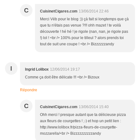
C
CuisinetCigares.com
13/06/2014 22:46
Merci Véb pour le blog :)) çà fait si longtemps que çà
que tu n'étais pas venue ?!!! ohh mazet ! te voilà
découverte ! hé hé ! je rigole (nan, nan, je rigole pas
!) lol ! <br /> 100% pour le tilleul ? alors prends toi
tout de suit une coupe ! <br /> Bizzzzzzandy
I
Ingrid Lolibox
12/06/2014 19:17
Comme ça doit être délicate !!! <br /> Bizoux
Répondre
C
CuisinetCigares.com
13/06/2014 15:40
Ohh merci ! presque autant que ta délicieuse pizza
aux fleurs de courgettes ! ;-) et hop un petit lien :
http://www.lolibox.fr/pizza-fleurs-de-courgette-
mozzarella/<br /> Bizzzzzzzzzzandy