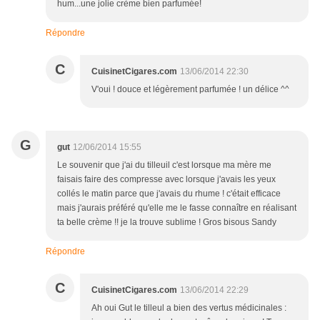
hum...une jolie crème bien parfumée!
Répondre
C
CuisinetCigares.com
13/06/2014 22:30
V'oui ! douce et légèrement parfumée ! un délice ^^
G
gut
12/06/2014 15:55
Le souvenir que j'ai du tilleuil c'est lorsque ma mère me
faisais faire des compresse avec lorsque j'avais les yeux
collés le matin parce que j'avais du rhume ! c'était efficace
mais j'aurais préféré qu'elle me le fasse connaître en réalisant
ta belle crème !! je la trouve sublime ! Gros bisous Sandy
Répondre
C
CuisinetCigares.com
13/06/2014 22:29
Ah oui Gut le tilleul a bien des vertus médicinales :