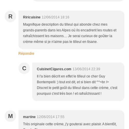
R
Riricuisine
12/06/2014 18:16
Magnifique description du tilleul qui abonde chez mes
grands-parents dans les Alpes où ils encadrent les routes et
rafraîchissent les maisons.... Je serai curieux de goûter la
crème même si je n'aime pas le tilleul en tisane.
Répondre
C
CuisinetCigares.com
13/06/2014 22:39
Il l'a bien décrit en effet le tilleul ce cher Guy
Bontempelli :) tout est dit, et si bien dit ^^<br />
Discret le petit goût du tilleul dans cette crème, c'est
pourquoi c'est très bon ! et rafraîchissant !
M
martine
12/06/2014 17:55
Très originale cette crème, j'y gouterai avec plaisir. A bientôt,