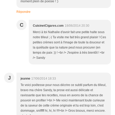
moment plein de poésie ! :)
Répondre
C
CuisinetCigares.com
18/06/2014 20:30
Merci à toi Nathalie d'avoir fait une petite halte sous
notre tilleul ;-) Ta visite me fait très grand plaisir ! Ces
petites crèmes sont à l'image de toute la douceur et
la quiétude que la nature peut nous procurer (en
temps de paix :)) ! <br /> J'espère à très bientôt ! <br
/> Sandy
J
jeanne
17/06/2014 18:33
Te voici poétesse pour nous décrire ce subtil parfum du tilleul,
bravo ma chère Sandy, ta prose est aussi délicate et
ravissante que tes recettes, nous en avons de la chance de
pouvoir en profiter !<br /> Me voici maintenant toute curieuse
de la saveur de cette crème originale et tu est trop loin, c'est
dommage, snifffff hi, hi, hi !!!!<br /> Gros bisous, merci encore.