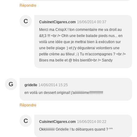
Répondre
C
CuisinetCigares.com
16/06/2014 00:37
Merci ma CrispX ! ton commentaire me va droit au
&lt;3 !!! <br /> Ohh une belle balade pieds nus... en
voilà une idée que je mettrai bien à exécution sur
une belle plage :) et j'y dégusterai volontiers une
petite crème au tilleul ;-) Tu m'accompagnes ? <br />
Bises ma belle et @ très bientôt<br /> Sandy
G
gridelle
14/06/2014 15:25
en voilà un dessert original! j'aiiiiiiiiiime!!!!!!!!!!!!!!!
Répondre
C
CuisinetCigares.com
16/06/2014 00:22
Okkiiiiiiiiii Gridelle ! tu débarques quand ? ^^