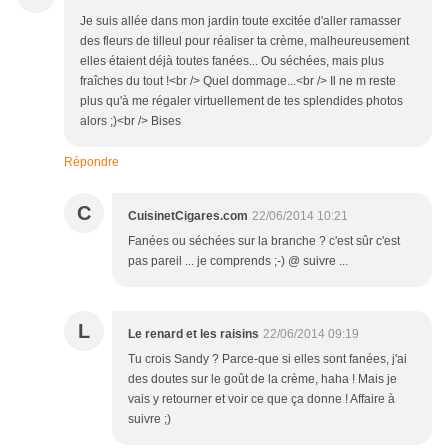
Je suis allée dans mon jardin toute excitée d'aller ramasser
des fleurs de tilleul pour réaliser ta crème, malheureusement
elles étaient déjà toutes fanées... Ou séchées, mais plus
fraîches du tout !<br /> Quel dommage...<br /> Il ne m reste
plus qu'à me régaler virtuellement de tes splendides photos
alors ;)<br /> Bises
Répondre
C
CuisinetCigares.com
22/06/2014 10:21
Fanées ou séchées sur la branche ? c'est sûr c'est
pas pareil ... je comprends ;-) @ suivre ...
L
Le renard et les raisins
22/06/2014 09:19
Tu crois Sandy ? Parce-que si elles sont fanées, j'ai
des doutes sur le goût de la crème, haha ! Mais je
vais y retourner et voir ce que ça donne ! Affaire à
suivre ;)