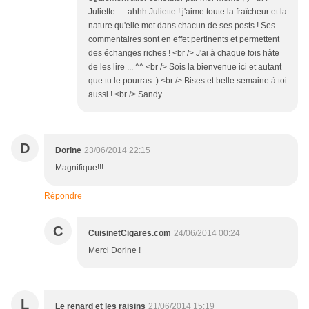
Juliette .... ahhh Juliette ! j'aime toute la fraîcheur et la
nature qu'elle met dans chacun de ses posts ! Ses
commentaires sont en effet pertinents et permettent
des échanges riches ! <br /> J'ai à chaque fois hâte
de les lire ... ^^ <br /> Sois la bienvenue ici et autant
que tu le pourras :) <br /> Bises et belle semaine à toi
aussi ! <br /> Sandy
D
Dorine
23/06/2014 22:15
Magnifique!!!
Répondre
C
CuisinetCigares.com
24/06/2014 00:24
Merci Dorine !
L
Le renard et les raisins
21/06/2014 15:19