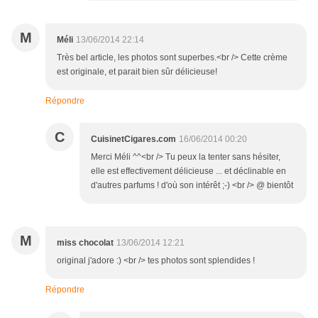
M
Méli
13/06/2014 22:14
Très bel article, les photos sont superbes.<br /> Cette crème
est originale, et parait bien sûr délicieuse!
Répondre
C
CuisinetCigares.com
16/06/2014 00:20
Merci Méli ^^<br /> Tu peux la tenter sans hésiter,
elle est effectivement délicieuse ... et déclinable en
d'autres parfums ! d'où son intérêt ;-) <br /> @ bientôt
M
miss chocolat
13/06/2014 12:21
original j'adore :) <br /> tes photos sont splendides !
Répondre