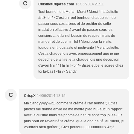
C
CuisinetCigares.com
16/06/2014 21:11
Tout bonnement Merci ! Merci ! Merci ! ma Juliette
&lt;3<br /> C'est un réel bonheur chaque soir de
passer sous ces arbres et de profiter de cette
irradation olfactive :) avant de passer sous les
cerisiers .... et là nul besoin de respirer, mais de
manger et de cueillir ! lol ! Merci pour ta visite,
toujours enthousiaste et motivante ! Merci Juliette,
c'est à chaque fois avec empressement que je me
dépêche de te lire, et à chaque fois une déception
d'avoir fini ^^ ! hi hi ! <br /> Bises et belle soirée chez
toi là-bas ! <br /> Sandy
C
CrispX
14/06/2014 18:15
Ma Sandyyyyy &lt;3 comme ta crème à l'air bonne :) Et tes
photos me donne envie de me mettre pied nu (aucun rapport
avec la cuisine mais tes photos de nature sont trop jolies). Et
puis pour en revenir à ta crème, quelle originalité, au tilleul, je
voudrais bien goûter :) Gros poutouuuuuuuuuuuux &lt;3