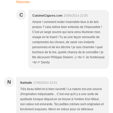
Répondre
C
CuisinetCigares.com
20/06/2014 22:05
Ariane ! comment rester insensible face à de tels
propos ? cela relève bien entendu de l'impossible !
C'est un large sourire qui sera venu illuminer mon
visage en te lisant ! Tu as une façon sensuelle de
comprendre les choses, de saisir ces instants
personnels et de les décrire ! je suis charmée ! quel
bonheur de te lire, quelle chance de te connaître ! je
file découvrir Philippe Delerm ;-) <br /> Je t'embrasse
<br /> Sandy
N
Nathalie
17/06/2014 23:51
Très beau billet et si bien raconté ! La nature est une source
d'inspiration inépuisable... C'est vrai qu'il y a une sorte de
quiétude lorsque l&quot;on se trouve à l'ombre d'un tilleul,
son odeur est enivrante. Tes petites crèmes sont originales et
forcément exquises. Merci en retour pour ce délicieux