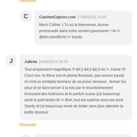
Répondre
C
CuisinetCigares.com
17/06/2014 14:55
Merci Céline :) Tu es la bienvenue, bonne
promenade dans notre univers gourmand ! <br />
@très bientôt<br /> Sandy
J
Juliette
16/06/2014 16:10
Tout simplement magnifique !!! &lt;3 &lt;3 &lt;3<br /> J'aime !!!!
Chez moi, le tilleul est en pleine floraison, pas encore passé
et c'est un véritable bonheur de se poser dessous , fermer les
yeux et se faire bercer à la fois par le bourdonnement
incessant des butineurs et le parfum suave (j'ai beaucoup
aimé le petit texte)<br /> Bref, tout est sublime dans ton post
Sandy et j'ai beaucoup envie de tester sans plus attendre ta
petite douceur
Répondre