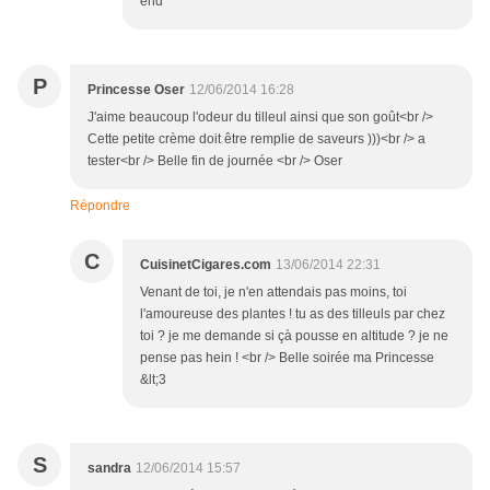
end
P
Princesse Oser
12/06/2014 16:28
J'aime beaucoup l'odeur du tilleul ainsi que son goût<br />
Cette petite crème doit être remplie de saveurs )))<br /> a
tester<br /> Belle fin de journée <br /> Oser
Répondre
C
CuisinetCigares.com
13/06/2014 22:31
Venant de toi, je n'en attendais pas moins, toi
l'amoureuse des plantes ! tu as des tilleuls par chez
toi ? je me demande si çà pousse en altitude ? je ne
pense pas hein ! <br /> Belle soirée ma Princesse
&lt;3
S
sandra
12/06/2014 15:57