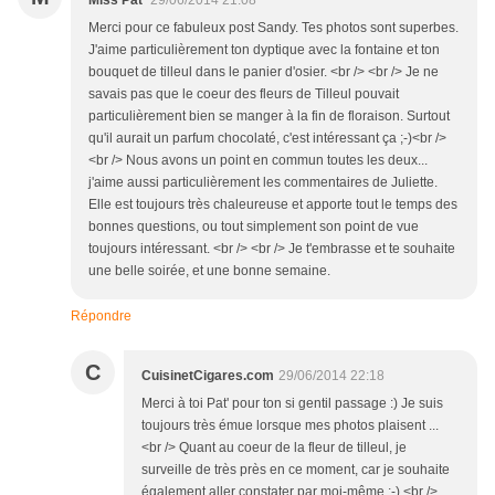
Miss Pat'
29/06/2014 21:08
Merci pour ce fabuleux post Sandy. Tes photos sont superbes.
J'aime particulièrement ton dyptique avec la fontaine et ton
bouquet de tilleul dans le panier d'osier. <br /> <br /> Je ne
savais pas que le coeur des fleurs de Tilleul pouvait
particulièrement bien se manger à la fin de floraison. Surtout
qu'il aurait un parfum chocolaté, c'est intéressant ça ;-)<br />
<br /> Nous avons un point en commun toutes les deux...
j'aime aussi particulièrement les commentaires de Juliette.
Elle est toujours très chaleureuse et apporte tout le temps des
bonnes questions, ou tout simplement son point de vue
toujours intéressant. <br /> <br /> Je t'embrasse et te souhaite
une belle soirée, et une bonne semaine.
Répondre
C
CuisinetCigares.com
29/06/2014 22:18
Merci à toi Pat' pour ton si gentil passage :) Je suis
toujours très émue lorsque mes photos plaisent ...
<br /> Quant au coeur de la fleur de tilleul, je
surveille de très près en ce moment, car je souhaite
également aller constater par moi-même ;-) <br />