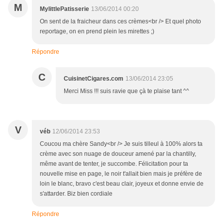
M
MylittlePatisserie
13/06/2014 00:20
On sent de la fraicheur dans ces crèmes<br /> Et quel photo
reportage, on en prend plein les mirettes ;)
Répondre
C
CuisinetCigares.com
13/06/2014 23:05
Merci Miss !!! suis ravie que çà te plaise tant ^^
V
véb
12/06/2014 23:53
Coucou ma chère Sandy<br /> Je suis tilleul à 100% alors ta
crème avec son nuage de douceur amené par la chantilly,
même avant de tenter, je succombe. Félicitation pour ta
nouvelle mise en page, le noir t'allait bien mais je préfère de
loin le blanc, bravo c'est beau clair, joyeux et donne envie de
s'attarder. Biz bien cordiale
Répondre